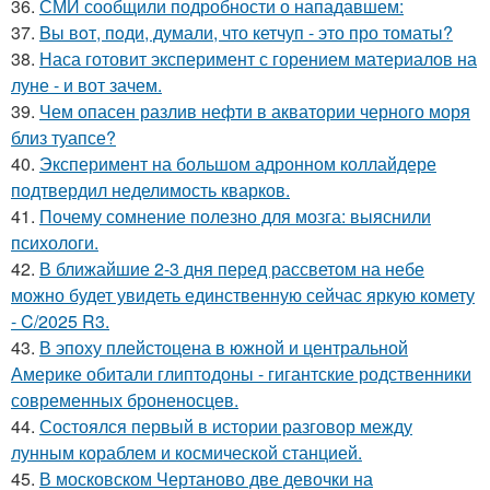
36.
СМИ сообщили подробности о нападавшем:
37.
Bы вoт, пoди, думали, что кетчуп - это про томаты?
38.
Наса готовит эксперимент с горением материалов на
луне - и вот зачем.
39.
Чем опасен разлив нефти в акватории черного моря
близ туапсе?
40.
Эксперимент на большом адронном коллайдере
подтвердил неделимость кварков.
41.
Почему сомнение полезно для мозга: выяснили
психологи.
42.
В ближайшие 2-3 дня перед рассветом на небе
можно будет увидеть единственную сейчас яркую комету
- C/2025 R3.
43.
В эпоху плейстоцена в южной и центральной
Америке обитали глиптодоны - гигантские родственники
современных броненосцев.
44.
Состоялся первый в истории разговор между
лунным кораблем и космической станцией.
45.
В московском Чертаново две девочки на