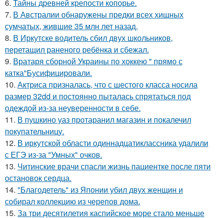
6.
Тайны древней крепости копорье.
7.
В Австралии обнаружены предки всех хищных
сумчатых, жившие 35 млн лет назад.
8.
В Иркутске водитель сбил двух школьников,
перетащил раненого ребёнка и сбежал.
9.
Вратаря сборной Украины по хоккею " прямо с
катка"Бусифицировали.
10.
Актриса призналась, что с шестого класса носила
размер 32dd и постоянно пыталась спрятаться под
одеждой из-за неуверенности в себе.
11.
В пушкино уаз протаранил магазин и покалечил
покупательницу.
12.
В иркутской области одиннадцатиклассника удалили
с ЕГЭ из-за "Умных" очков.
13.
Читинские врачи спасли жизнь пациентке после пяти
остановок сердца.
14.
"Благодетель" из Японии убил двух женщин и
собирал коллекцию из черепов дома.
15.
За три десятилетия каспийское море стало меньше