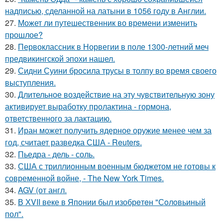
надписью, сделанной на латыни в 1056 году в Англии.
27.
Может ли путешественник во времени изменить
прошлое?
28.
Первоклассник в Норвегии в поле 1300-летний меч
предвикингской эпохи нашел.
29.
Сидни Суини бросила трусы в толпу во время своего
выступления.
30.
Длительное воздействие на эту чувствительную зону
активирует выработку пролактина - гормона,
ответственного за лактацию.
31.
Иран может получить ядерное оружие менее чем за
год, считает разведка США - Reuters.
32.
Пьедра - дель - соль.
33.
США с триллионным военным бюджетом не готовы к
современной войне, - The New York Times.
34.
AGV (от англ.
35.
В ХVII веке в Япoнии был изобрeтeн "Сoлoвьиный
пол".