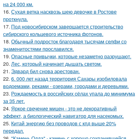
на 24 000 км.
16.
Сухая ветка насквозь шею девочке в Ростове
проткнула.
17.
Под новосибирском завершается строительство
сибирского кольцевого источника фотонов.
18.
Обычный подросток благодаря тысячам селфи со
знаменитостями прославился.
19.
Опасные привычки, которые незаметно разрушают.
20.
Лес, который начинает дышать светом.
21.
Эдвард бил снова аpестован.
22.
6. 000 лет назад территория Сахары изобиловала
водоемами, реками - озерами, городами и деревьями.
23.
Рождаемость в роcсийских cёлах упала до минимума
за 35 лет.
24.
Яркое свечение мицен - это не декоративный
эффект, а биологический навигатор для насекомых.
25.
Китай энергию без проводов с кпд выше 20%
передал.
26.
"Камень Одда" - камень с хорошо сохранившейся