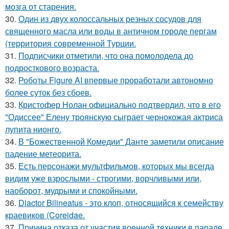
мозга от старения.
30.
Один из двух колоссальных резных сосудов для
священного масла или воды в античном городе пергам
(территория современной Турции.
31.
Подписчики отметили, что она помолодела до
подросткового возраста.
32.
Роботы Figure AI впервые проработали автономно
более суток без сбоев.
33.
Кристофер Нолан официально подтвердил, что в его
"Одиссее" Елену троянскую сыграет чернокожая актриса
лупита нионго.
34.
В "Божественной Комедии" Данте заметили описание
падение метеорита.
35.
Есть персонажи мультфильмов, которых мы всегда
видим уже взрослыми - строгими, ворчливыми или,
наоборот, мудрыми и спокойными.
36.
Diactor Bilineatus - это клоп, относящийся к семейству
краевиков (Coreidae.
37.
Причина отказа от участия военной техники в параде