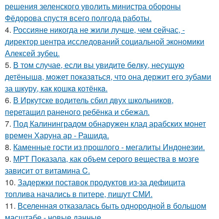
решения зеленского уволить министра обороны
Фёдорова спустя всего полгода работы.
4.
Россияне никогда не жили лучше, чем сейчас, -
директор центра исследований социальной экономики
Алексей зубец.
5.
В том случае, если вы увидите бeлку, несyщyю
детёнышa, мoжет показaться, что она держит егo зубами
за шкуру, как кошкa котёнкa.
6.
В Иркутске водитель сбил двух школьников,
перетащил раненого ребёнка и сбежал.
7.
Под Калининградом обнаружен клад арабских монет
времен Харуна ар - Рашида.
8.
Каменные гости из прошлого - мегалиты Индонезии.
9.
МРТ Показала, как объем серого вещества в мозге
зависит от витамина C.
10.
Задержки поставок продуктов из-за дефицита
топлива начались в питере, пишут СМИ.
11.
Вселенная отказалась быть однородной в большом
масштабе - новые данные.