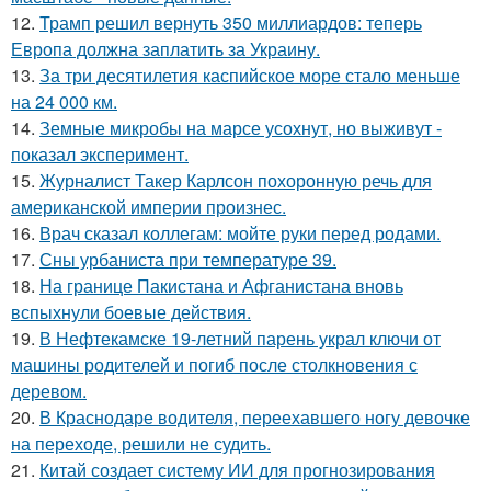
12.
Трамп решил вернуть 350 миллиардов: теперь
Европа должна заплатить за Украину.
13.
За три десятилетия каспийское море стало меньше
на 24 000 км.
14.
Земные микробы на марсе усохнут, но выживут -
показал эксперимент.
15.
Журналист Такер Карлсон похоронную речь для
американской империи произнес.
16.
Врач сказал коллегам: мойте руки перед родами.
17.
Сны урбаниста при температуре 39.
18.
На границе Пакистана и Афганистана вновь
вспыхнули боевые действия.
19.
В Нефтекамске 19-летний парень украл ключи от
машины родителей и погиб после столкновения с
деревом.
20.
В Краснодаре водителя, переехавшего ногу девочке
на переходе, решили не судить.
21.
Китай создает систему ИИ для прогнозирования