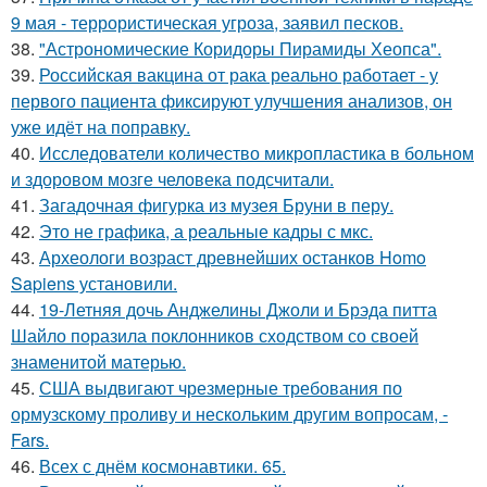
9 мая - террористическая угроза, заявил песков.
38.
"Астрономические Коридоры Пирамиды Хеопса".
39.
Российская вакцина от рака реально работает - у
первого пациента фиксируют улучшения анализов, он
уже идёт на поправку.
40.
Исследователи количество микропластика в больном
и здоровом мозге человека подсчитали.
41.
Загадочная фигурка из музея Бруни в перу.
42.
Это не графика, а реальные кадры с мкс.
43.
Археологи возраст древнейших останков Homo
Sapiens установили.
44.
19-Летняя дочь Анджелины Джоли и Брэда питта
Шайло поразила поклонников сходством со своей
знаменитой матерью.
45.
США выдвигают чрезмерные требования по
ормузскому проливу и нескольким другим вопросам, -
Fars.
46.
Всех с днём космонавтики. 65.