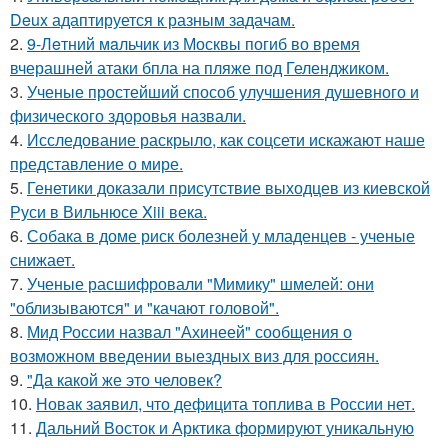
Deux адаптируется к разным задачам.
2.
9-Лeтний мaльчик из Москвы погиб во время
вчерашней атаки бпла на пляже под Геленджиком.
3.
Ученые простейший способ улучшения душевного и
физического здоровья назвали.
4.
Исследование раскрыло, как соцсети искажают наше
представление о мире.
5.
Генетики доказали присутствие выходцев из киевской
Руси в Вильнюсе Xiii века.
6.
Собака в доме риск болезней у младенцев - ученые
снижает.
7.
Ученые расшифровали "Мимику" шмелей: они
"облизываются" и "качают головой".
8.
Мид России назвал "Ахинеей" сообщения о
возможном введении выездных виз для россиян.
9.
"Да какой же это человек?
10.
Новак заявил, что дефицита топлива в России нет.
11.
Дальний Восток и Арктика формируют уникальную