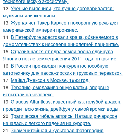
технологическую экосистему.
12.
Ученые выяснили, кто лучше договаривается:
мужчины или женщины.
13.
Журналист Такер Карлсон похоронную речь для
американской империи произнес.
14.
В Петербурге арестовали врача, обвиняемого в
домогательствах к несовершеннолетней пациентке.
15.
Отразившаяся от ядра земли волна сдвинула
Японию после землетрясения 2011 года: открытие.
16.
В России производят конкурентоспособную
автотехнику для пассажирских и грузовых перевозок.
17.
Майкл Джексон в Москве, 1993 год.
18.
Терапию, омолаживающую клетки, впервые
испытали на человеке.
19.
Glaucus Atlanticus, известный как голубой дракон,
проводит всю жизнь, дрейфуя у самой кромки воды.
20.
Трагическая гибель актрисы Наташи ричардсон
началась с легкого падения на курорте.
21.
Знаменитейшая и культовая фотография