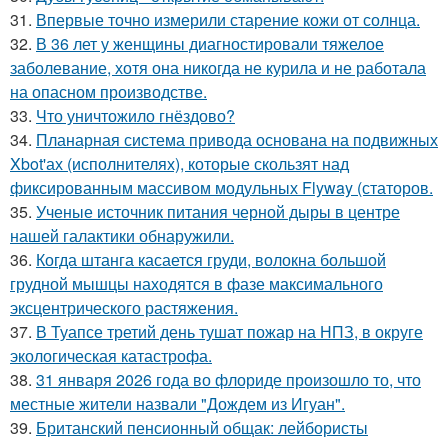
31.
Впервые точно измерили старение кожи от солнца.
32.
В 36 лет у женщины диагностировали тяжелое
заболевание, хотя она никогда не курила и не работала
на опасном производстве.
33.
Что уничтожило гнёздово?
34.
Планарная система привода основана на подвижных
Xbot'ах (исполнителях), которые скользят над
фиксированным массивом модульных Flyway (статоров.
35.
Ученые источник питания черной дыры в центре
нашей галактики обнаружили.
36.
Когда штанга касается груди, волокна большой
грудной мышцы находятся в фазе максимального
эксцентрического растяжения.
37.
В Туапсе третий день тушат пожар на НПЗ, в округе
экологическая катастрофа.
38.
31 января 2026 года во флориде произошло то, что
местные жители назвали "Дождем из Игуан".
39.
Британский пенсионный общак: лейбористы