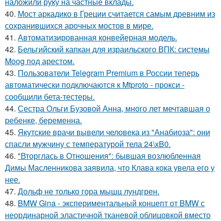
наложили руку на частные вклады.
40.
Мост аркадико в Греции считается самым древним из
сохранившихся арочных мостов в мире.
41.
Автоматизированная конвейерная модель.
42.
Бельгийский капкан для израильского ВПК: системы
Moog под арестом.
43.
Пользователи Telegram Premium в России теперь
автоматически подключаются к Mtproto - прокси -
сообщили бета-тестеры.
44.
Сестра Ольги Бузовой Анна, много лет мечтавшая о
ребенке, беременна.
45.
Якутские врачи вывели человека из "Анабиоза": они
спасли мужчину с температурой тела 24\xB0.
46.
"Вторглась в Отношения": бывшая возлюбленная
Димы Масленникова заявила, что Клава кока увела его у
нее.
47.
Дольф не только гора мышц лундгрен.
48.
BMW Gina - экспериментальный концепт от BMW с
неординарной эластичной тканевой облицовкой вместо