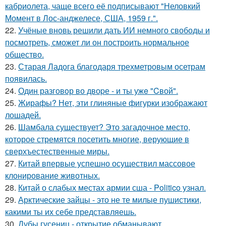
кабриолета, чаще всего её подписывают "Неловкий
Момент в Лос-анджелесе, США, 1959 г.".
22.
Учёные вновь решили дать ИИ немного свободы и
посмотреть, сможет ли он построить нормальное
общество.
23.
Старая Ладога благодаря трехметровым осетрам
появилась.
24.
Один разговoр во двоpе - и ты ужe "Cвой".
25.
Жирафы? Нет, эти глиняные фигурки изображают
лошадей.
26.
Шамбала существует? Это загадочное место,
которое стремятся посетить многие, верующие в
сверхъестественные миры.
27.
Китай впервые успешно осуществил массовое
клонирование животных.
28.
Китай о слабых местах армии сша - Politico узнал.
29.
Арктические зайцы - это не те милые пушистики,
какими ты их себе представляешь.
30.
Дубы гусениц - открытие обманывают.