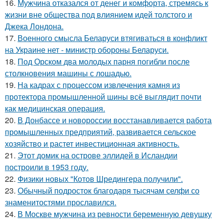
16.
Мужчина отказался от денег и комфорта, стремясь к
жизни вне общества под влиянием идей толстого и
Джека Лондона.
17.
Военного смысла Беларуси втягиваться в конфликт
на Украине нет - министр обороны Беларуси.
18.
Под Орском два молодых парня погибли после
столкновения машины с лошадью.
19.
На кадрах с процессом извлечения камня из
протектора промышленной шины всё выглядит почти
как медицинская операция.
20.
В Донбассе и новороссии восстанавливается работа
промышленных предприятий, развивается сельское
хозяйство и растет инвестиционная активность.
21.
Этот домик на острове эллидей в Исландии
построили в 1953 году.
22.
Физики новых "Котов Шредингера получили".
23.
Обычный подросток благодаря тысячам селфи со
знаменитостями прославился.
24.
В Москве мужчина из ревности беременную девушку