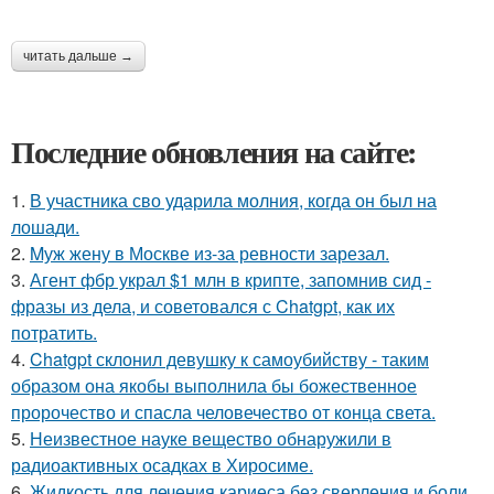
читать дальше →
Последние обновления на сайте:
1.
В участника сво ударила молния, когда он был на
лошади.
2.
Mуж жену в Москве из-за ревности зарезал.
3.
Агент фбр украл $1 млн в крипте, запомнив сид -
фразы из дела, и советовался с Chatgpt, как их
потратить.
4.
Chatgpt склонил девушку к самоубийству - таким
образом она якобы выполнила бы божественное
пророчество и спасла человечество от конца света.
5.
Неизвестное науке вещество обнаружили в
радиоактивных осадках в Хиросиме.
6.
Жидкость для лечения кариеса без сверления и боли