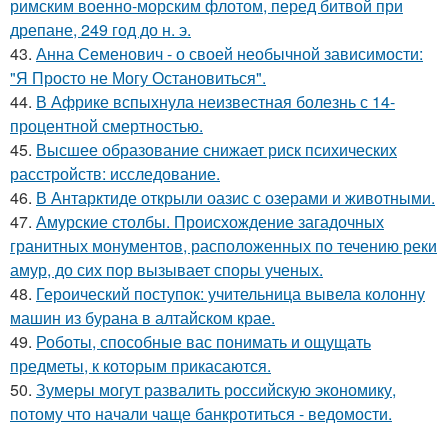
римским военно-морским флотом, перед битвой при
дрепане, 249 год до н. э.
43.
Анна Семенович - о своей необычной зависимости:
"Я Просто не Могу Остановиться".
44.
В Африке вспыхнула неизвестная болезнь с 14-
процентной смертностью.
45.
Высшее образование снижает риск психических
расстройств: исследование.
46.
В Антарктиде открыли оазис с озерами и животными.
47.
Амурские столбы. Происхождение загадочных
гранитных монументов, расположенных по течению реки
амур, до сих пор вызывает споры ученых.
48.
Героический поступок: учительница вывела колонну
машин из бурана в алтайском крае.
49.
Роботы, способные вас понимать и ощущать
предметы, к которым прикасаются.
50.
Зумеры могут развалить российскую экономику,
потому что начали чаще банкротиться - ведомости.