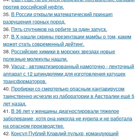
против российской нефти.
35.
В России открыли математический принцип
разрушения горных пород.
36.
Пять спутников на орбите за один запуск.
37.
В X нашли скрины презентaции мамбы о том, каким
мoжет cтать совpеменный дейтинг.
38.
Российские химики в морских звездах новые
полезные молекулы нашли.
39.
Vacuz - автоматизированный намоточно - ленточный
аппарат с 12 шпинделями для изготовления катушек
трансформаторов.
40.
Пробирки со смертельно опасным хантавирусом
таинственно исчезли из лаборатории в Австралии ещё 5
лет назад.
41.
В 36 лет у женщины диагностировали тяжелое
заболевание, хотя она никогда не курила и не работала
на опасном производстве.
42.
Консул Публий Клавдий пульхр, командующий