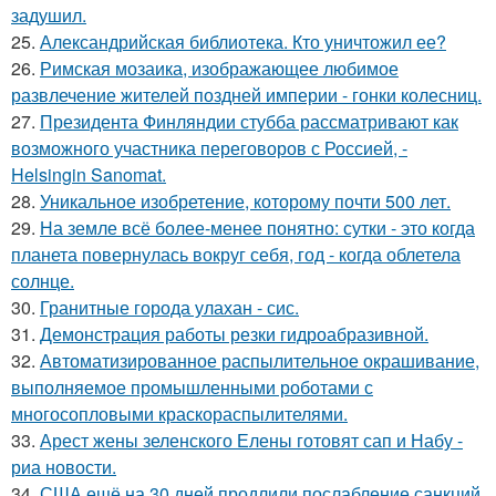
задушил.
25.
Александрийская библиотека. Кто уничтожил ее?
26.
Римская мозаика, изображающее любимое
развлечение жителей поздней империи - гонки колесниц.
27.
Президента Финляндии стубба рассматривают как
возможного участника переговоров с Россией, -
Helsingin Sanomat.
28.
Уникальное изобретение, которому почти 500 лет.
29.
На земле всё более-менее понятно: сутки - это когда
планета повернулась вокруг себя, год - когда облетела
солнце.
30.
Гранитные города улахан - сис.
31.
Демонстрация работы резки гидроабразивной.
32.
Автоматизированное распылительное окрашивание,
выполняемое промышленными роботами с
многосопловыми краскораспылителями.
33.
Арест жены зеленского Елены готовят сап и Набу -
риа новости.
34.
США ещё на 30 дней продлили послабление санкций