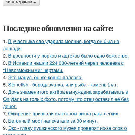
читать дальше →
Последние обновления на сайте:
1.
В участника сво ударила молния, когда он был на
лошади.
2.
В древности у тюрков и ацтеков было одно божество.
3.
В Испании нашли 224 000-летний череп человека с
"Невозможными" чертами.
4.
Это манул, он же кошка палласа.
5.
Stonefish - бородавчатка, или рыба - камень (лат.
6.
Дочь знаменитого актёра вынуждена зарабатывать в
Onlyfans на голых фото, потому что отец оставил её без
денег.
7.
Ожирение признали фактором риска рака легких.
8.
Бетонный мост напечатали за 30 минут.
9.
Экс - главу пушкинского музея проверят из-за слов о