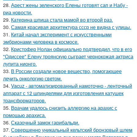
28.
Арест жены зеленского Елены готовят сап и Набу -
риа новости.
29.
Катерина шпица стала мамой во второй раз.
30.
Самая красивая архитектура ссср не видна с улицы.
31.
Китай начал эксперимент с искусственными
эмбрионами человека в космосе.
32.
Кристофер Нолан официально подтвердил, что в его
"Одиссее" Елену троянскую сыграет чернокожая актриса
лупита нионго.
33.
В России создали новое вещество, помогающее
лечить онкологию светом.
34.
Vacuz - автоматизированный намоточно - ленточный
аппарат с 12 шпинделями для изготовления катушек
трансформаторов.
35.
Врачам удалось снизить аллергию на арахис с
помощью арахиса.
36.
Сказочный замок гарибальди.
37.
Совершенно уникальный кельтский бронзовый шлем