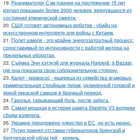
19.
Реаниматолог Сэм парния на протяжении 15 лет
изучал показания более 2000 человек, вернувшихся из
состояния клинической смерти.
20.
США готовят автономных роботов - убийц на
искусственном интеллекте для войны с Китаем.
21.
Полет шмеля - это крайне энергозатратный процесс,
сопоставимый по интенсивности с работой мотора на
предельных оборотах.
22.
Съёмка Энн хэтэуэй для журнала Harper&; s Bazaar,
где она показала свою соблазнительную сторону.
23.
Калот - кровосос - ящерица из семейства агамовых,
примечательная стройным телом, удлинённой головой и
яркой окраской самцов в брачный период.
24.
Гарольд, скрывающий боль, после забега.
25.
Самая мощная в истории ракета Starship V3 вопреки
сбоям взлетела.
26.
Украине предложено членство в ЕС, но есть нюанс.
27.
Путин принял отставки губернаторов брянской и
белгородской областей, - кремль.