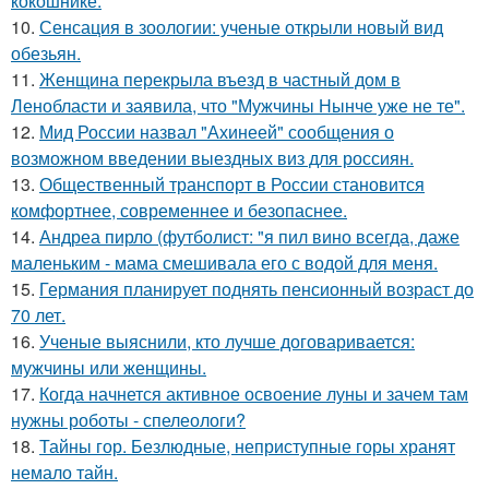
кокошнике.
10.
Сенсация в зоологии: ученые открыли новый вид
обезьян.
11.
Женщина перекрыла въезд в частный дом в
Ленобласти и заявила, что "Мужчины Нынче уже не те".
12.
Мид России назвал "Ахинеей" сообщения о
возможном введении выездных виз для россиян.
13.
Общественный транспорт в России становится
комфортнее, современнее и безопаснее.
14.
Андреа пирло (футболист: "я пил вино всегда, даже
маленьким - мама смешивала его с водой для меня.
15.
Германия планирует поднять пенсионный возраст до
70 лет.
16.
Ученые выяснили, кто лучше договаривается:
мужчины или женщины.
17.
Когда начнется активное освоение луны и зачем там
нужны роботы - спелеологи?
18.
Тайны гор. Безлюдные, неприступные горы хранят
немало тайн.