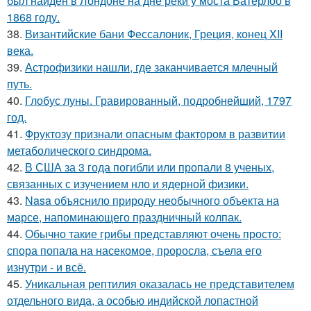
был найден в Лондоне на дне реки у моста Ватерлоо в
1868 году.
38.
Византийские бани Фессалоник, Греция, конец XII
века.
39.
Астрофизики нашли, где заканчивается млечный
путь.
40.
Глобус луны. Гравированный, подробнейший, 1797
год.
41.
Фруктозу признали опасным фактором в развитии
метаболического синдрома.
42.
В США за 3 года погибли или пропали 8 ученых,
связанных с изучением нло и ядерной физики.
43.
Nasa объяснило природу необычного объекта на
марсе, напоминающего праздничный колпак.
44.
Обычно такие грибы представляют очень просто:
спора попала на насекомое, проросла, съела его
изнутри - и всё.
45.
Уникальная рептилия оказалась не представителем
отдельного вида, а особью индийской лопастной