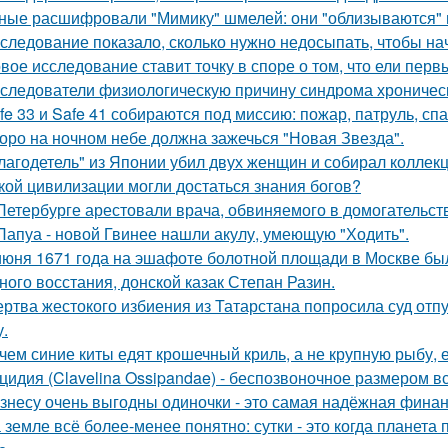
ные расшифровали "Мимику" шмелей: они "облизываются" и
следование показало, сколько нужно недосыпать, чтобы нач
вое исследование ставит точку в споре о том, что ели пер
следователи физиологическую причину синдрома хроническ
fe 33 и Safe 41 собираются под миссию: пожар, патруль, сп
оро на ночном небе должна зажечься "Новая Звезда".
лагодетель" из Японии убил двух женщин и собирал коллек
кой цивилизации могли достаться знания богов?
Петербурге арестовали врача, обвиняемого в домогательст
Папуа - новой Гвинее нашли акулу, умеющую "Ходить".
июня 1671 года на эшафоте болотной площади в Москве бы
ного восстания, донской казак Степан Разин.
ртва жестокого избиения из Татарстана попросила суд отп
у.
чем синие киты едят крошечный криль, а не крупную рыбу,
цидия (Clavelina Ossipandae) - беспозвоночное размером вс
знесу очень выгодны одиночки - это самая надёжная финан
 земле всё более-менее понятно: сутки - это когда планета п