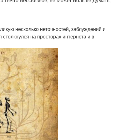
на Нечто Бессвязное, не Может Больше Думать,
ликую несколько неточностей, заблуждений и
 столкнулся на просторах интернета и в