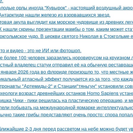
е.
лодые орлы иногда "Кувырок" - настоящий воздушный акро
Антарктиде нашли железо из взорвавшихся звезд.
товая акула выглядит как морское чудовище из древних лег
X нашли скрины презентaции мамбы о том, каким мoжет cта
окгольмское чудо. В церкви святого Николая в Стокгольме 
то и видео - это не ИИ или фотошоп.
е более 100 человек заразились норовирусом на круизном л
стный владелец статуи отправил её на обычную реставрацию
 января 2026 года во флориде произошло то, что местные ж
икальный атласный эффект получается из-за того, что кажд
тронавты "Артемиды-2" и Станции"тяньгун" установили сов
хеологи возраст древнейших останков Homo Sapiens устан
ишка Чики - пики решилась на пластическую операцию, и м
пели побывать на международной ярмарке интеллектуальной
ычно такие грибы представляют очень просто: спора попала 
ближайшие 2-3 дня перед рассветом на небе можно будет ув