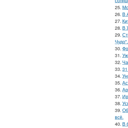
солнц
25.
Мо
26.
В 
27.
Ки
28.
В 
29.
Ст
Чудо".
30.
Фо
31.
Уж
32.
Ча
33.
31
34.
Ун
35.
Ас
36.
Ар
37.
Ир
38.
Ус
39.
Об
всё.
40.
В 