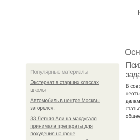
Осн
Пси
Популярные материалы
зад
Экстернат в старших классах
В сов
школы
неотъ
делам
Автомобиль в центре Москвы
стать
загорелся.
общее
33-Летняя Алиша макдугалл
принимала препараты для
похудения на фоне