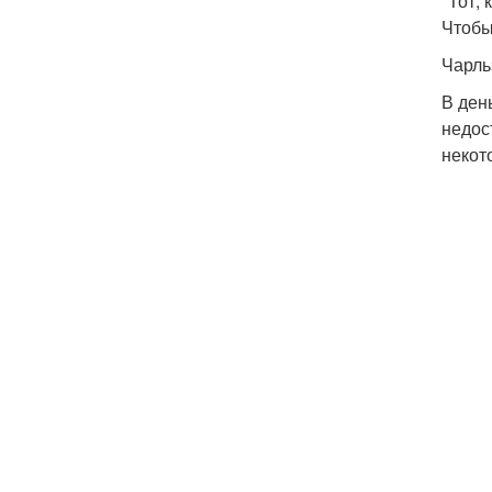
"Тот,
Чтобы
Чарль
В ден
недос
некот