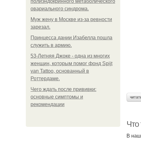
полиэндокринного метаболического
овариального синдрома.
Mуж жену в Москве из-за ревности
зарезал.
Принцесса дании Изабелла пошла
служить в армию.
53-Летняя Джоке - одна из многих
женщин, которым помог фонд Spijt
van Tattoo, основанный в
Роттердаме.
Чего ждать после прививки:
основные симптомы и
читат
рекомендации
Что 
В наш