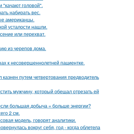
 "качают головой".
ать набирать вес.
вые американцы.
ой усталости нашли.
асение или перехват.
цию из черепов дома.
вах к несовершеннолетней пациентке.
л казнен путем четвертования предводитель
устить мужчину, который обещал отрезать ей
 если большая добыча = больше энергии?
его 2 см.
совая модель, говорят аналитики.
овернулась вокруг себя, год - когда облетела