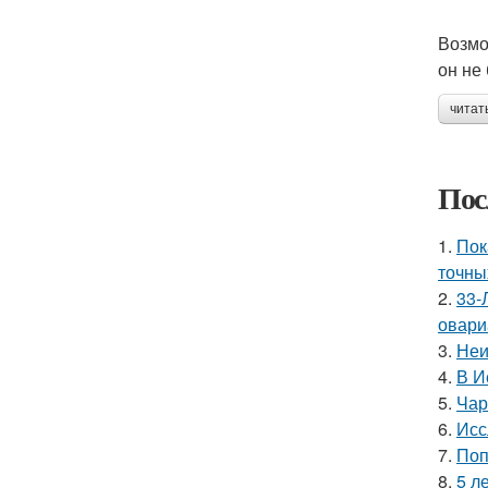
Возмо
он не
читат
Пос
1.
Пок
точны
2.
33-
овари
3.
Неи
4.
В И
5.
Чар
6.
Исс
7.
Поп
8.
5 л