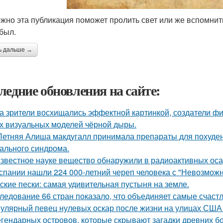
жно эта публикация поможет пролить свет или же вспомнить
 был.
ь дальше →
ледние обновления на сайте:
а зрители восхищались эффектной картинкой, создатели ф
х визуальных моделей чёрной дыры.
Летняя Алиша макдугалл принимала препараты для похуде
ального синдрома.
звестное науке вещество обнаружили в радиоактивных оса
спании нашли 224 000-летний череп человека с "Невозмож
ские пески: самая удивительная пустыня на земле.
ледование 66 стран показало, что объединяет самые счаст
улярный певец нулевых оскар после жизни на улицах США 
егендарных островов, которые скрывают загадки древних бо