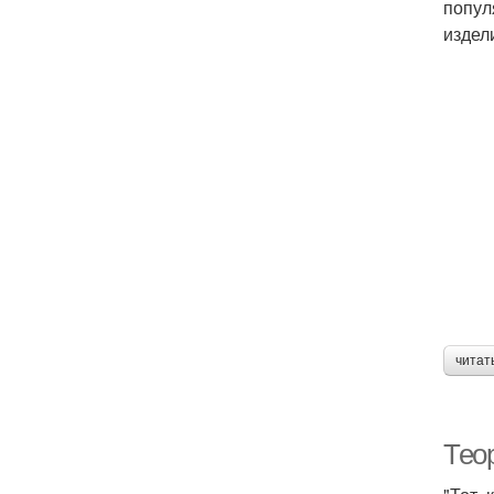
попул
издел
читат
Тео