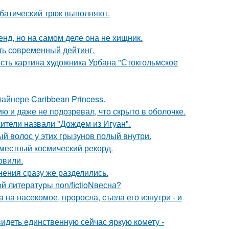
батический трюк выполняют.
енд, но на самом деле она не хищник.
ть совpеменный дейтинг.
есть картина художника Урбана "Стокгольмское
айнере Caribbean Princess.
 и даже не подозревал, что скрыто в оболочке.
ители назвали "Дождем из Игуан".
ый волос у этих грызунов полый внутри.
местный космический рекорд.
овили.
нения сразу же разделились.
 литературы non/fictioNвесна?
на насекомое, проросла, съела его изнутри - и
идеть единственную сейчас яркую комету -