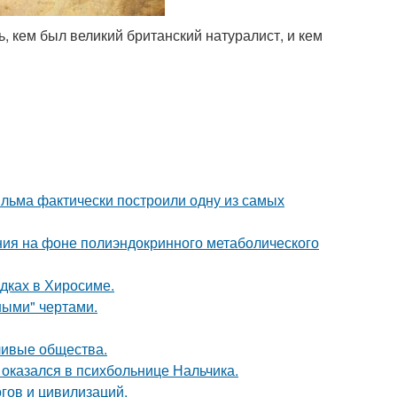
, кем был великий британский натуралист, и кем
ильма фактически построили одну из самых
ния на фоне полиэндокринного метаболического
дках в Хиросиме.
ными" чертами.
ливые общества.
оказался в психбольнице Нальчика.
гов и цивилизаций.