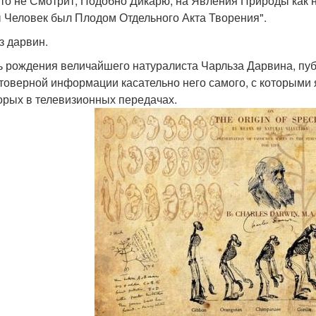
 кто не Смотрит, Подобно Дикарю, на Явления Природы как 
 Человек был Плодом Отдельного Акта Творения".
з дарвин.
ь рождения величайшего натуралиста Чарльза Дарвина, пуб
товерной информации касательно него самого, с которыми я
орых в телевизионных передачах.