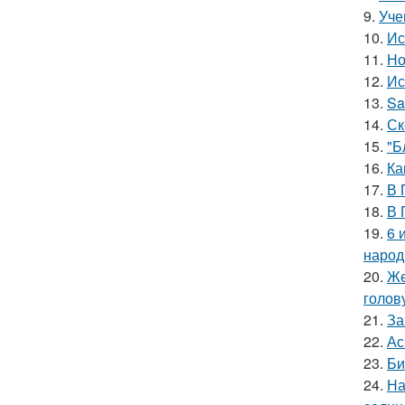
9.
Уче
10.
Ис
11.
Но
12.
Ис
13.
Sa
14.
Ск
15.
"Б
16.
Ка
17.
В 
18.
В 
19.
6 
народ
20.
Же
голов
21.
За
22.
Ас
23.
Би
24.
На