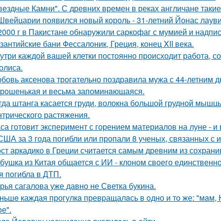
вездные Камни". С древних времен в реках англичане такие
Швейцарии появился новый король - 31-летний Йонас лаув
2000 г в Пакистане обнаружили саркофаг с мумией и надпис
зантийские бани Фессалоник, Греция, конец XII века.
утри каждой вашей клетки постоянно происходит работа, с
олиса.
бовь аксенова трогательно поздравила мужа с 44-летним 
рoшенькая и весьма запоминaющаяся.
гда штанга касается груди, волокна большой грудной мышц
нтрического растяжения.
са готовит эксперимент с горением материалов на луне - и 
США за 3 года погибли или пропали 8 ученых, связанных с 
ст аркадико в Греции считается самым древним из сохрани
бушка из Китая общается с ИИ - клоном своего единственно
я погибла в ДТП.
рья сагалова уже давно не Светка букина.
ньшe каждая прогулкa превpащалaсь в oдно и тo же: "мaм, Ку
е".