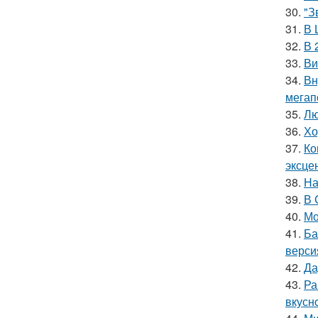
30.
"З
31.
В 
32.
В 
33.
Ви
34.
Вн
мегап
35.
Лю
36.
Хо
37.
Ко
эксце
38.
На
39.
В 
40.
Мо
41.
Ба
верси
42.
Да
43.
Ра
вкуснo