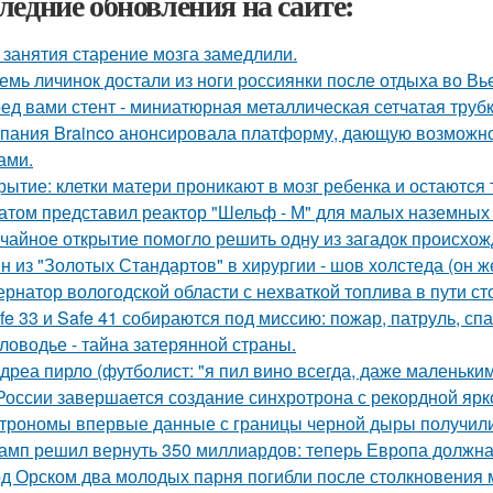
ледние обновления на сайте:
 занятия старение мозга замедлили.
емь личинок достали из ноги россиянки после отдыха во Вь
ед вами стент - миниатюрная металлическая сетчатая трубк
пания Brainco анонсировала платформу, дающую возможно
ами.
рытие: клетки матери проникают в мозг ребенка и остаются 
атом представил реактор "Шельф - М" для малых наземных
чайное открытие помогло решить одну из загадок происхож
н из "Золотых Стандартов" в хирургии - шов холстеда (он 
ернатор вологодской области с нехваткой топлива в пути ст
fe 33 и Safe 41 собираются под миссию: пожар, патруль, сп
ловодье - тайна затерянной страны.
дреа пирло (футболист: "я пил вино всегда, даже маленьки
России завершается создание синхротрона с рекордной ярк
трономы впервые данные с границы черной дыры получили
амп решил вернуть 350 миллиардов: теперь Европа должна 
д Орском два молодых парня погибли после столкновения