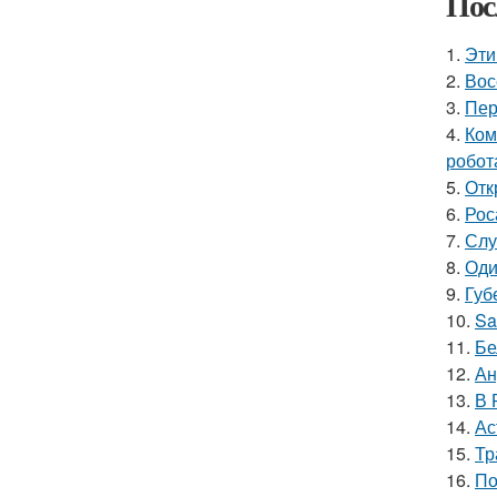
Пос
1.
Эти
2.
Вос
3.
Пер
4.
Ком
робот
5.
Отк
6.
Рос
7.
Слу
8.
Оди
9.
Губ
10.
Sa
11.
Бе
12.
Ан
13.
В 
14.
Ас
15.
Тр
16.
По