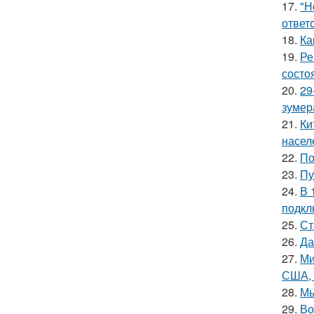
17.
"Н
ответ
18.
Ка
19.
Ре
состо
20.
29
зумер
21.
Ки
насел
22.
По
23.
Пу
24.
В 
подкл
25.
Ст
26.
Да
27.
Ми
США, 
28.
Мы
29.
Во