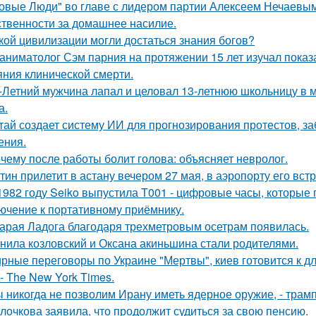
овые Люди" во главе с лидером партии Алексеем Нечаевым 
ственности за домашнее насилие.
кой цивилизации могли достаться знания богов?
аниматолог Сэм парния на протяжении 15 лет изучал показ
яния клинической смерти.
-Летний мужчина лапал и целовал 13-летнюю школьницу в м
а.
тай создает систему ИИ для прогнозирования протестов, з
ения.
чему после работы болит голова: объясняет невролог.
тин прилетит в астану вечером 27 мая, в аэропорту его встр
1982 году Seiko выпустила T001 - цифровые часы, которые
ючение к портативному приёмнику.
арая Ладога благодаря трехметровым осетрам появилась.
нила козловский и Оксана акиньшина стали родителями.
рные переговоры по Украине "Мертвы", киев готовится к 
- The New York Times.
 никогда не позволим Ирану иметь ядерное оружие, - трамп
лочкова заявила, что продолжит судиться за свою пенсию.