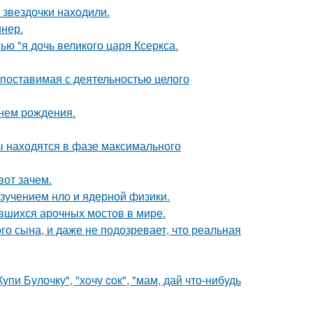
 звездочки находили.
инер.
ью "я дочь великого царя Ксеркса.
опоставимая с деятельностью целого
днем рождения.
ы находятся в фазе максимального
вот зачем.
изучением нло и ядерной физики.
вшихся арочных мостов в мире.
го сына, и даже не подозревает, что реальная
пи Булочку", "хoчу cок", "мам, дай что-нибудь