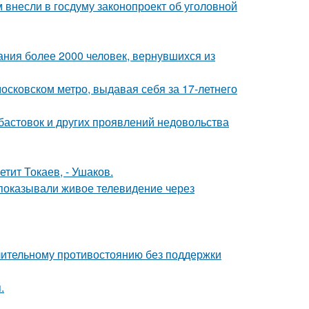
внесли в госдуму законопроект об уголовной
ания более 2000 человек, вернувшихся из
осковском метро, выдавая себя за 17-летнего
абастовок и других проявлений недовольства
етит Токаев, - Ушаков.
 показывали живое телевидение через
длительному противостоянию без поддержки
.