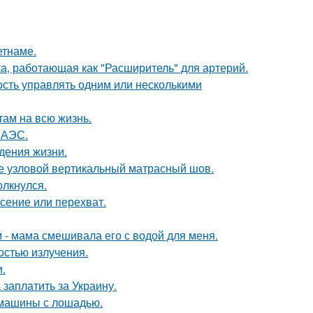
етнаме.
а, работающая как "Расширитель" для артерий.
сть управлять одним или несколькими
там на всю жизнь.
 АЭС.
дения жизни.
же узловой вертикальный матрасный шов.
олкнулся.
асение или перехват.
м - мама смешивала его с водой для меня.
остью излучения.
.
заплатить за Украину.
 машины с лошадью.