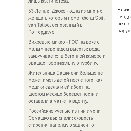
лишь как гипотеза.
Ближа
53-Летняя Джоке - одна из многих
синдр
женщин, которым помог фонд Spijt
не по
van Tattoo, основанный в
наруш
Роттердаме.
Вихревые микро - ГЭС на реке с
малым перепадом высоты: вода
закручивается в бетонной камере и
вращает вертикальную турбину.
Жительница Башкирии больше не
может иметь детей после того, как
медики сделали ей аборт на
шестом месяце беременности и
оставили в матке плаценту.
Российские ученые из нии имени
Семашко выяснили: скорость
старения напрямую зависит от