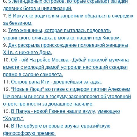
6.
5 легендарных островов, которые скрывают загадки
древних богов и цивилизаций.
7.
В Иркутске водителям запретили общаться в очередях
за бензином.
8.
Тело женщины, которая пыталась подорвать
украинского олигарха в монако, нашли под Киевом.
9.
Днк раскрыла происхождение половецкой женщины
XII в. с нижнего Дона.
10.
Ой - ой! На рейсе Москва - Дубай пожилой мужчина
вместе с молодой дамой устроили настоящий скандал
прямо в салоне самолёта.
11.
Остров рапа Ити - древнейшая загадка.
12.
"Новые Люди" во главе с лидером партии Алексеем
Нечаевым внесли в госдуму законопроект об уголовной
ответственности за домашнее насилие.
13.
В Папуа - новой Гвинее нашли акулу, умеющую
"Ходить".
14.
В Петербурге впервые вручат евразийскую
философскую премию.