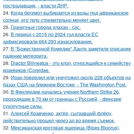
пострадавшие, - власти ДНР.
24.
Когда бегемот выбирается из воды под африканское
солнце, его тело стремительно меняет цвет.
25.
Гранитные города улахан - сис.
26.
В период с 2015 по 2024 год власти ЕС
зафиксировали 664 293 изнасилования.
27.
В "Божественной Комедии" Данте заметили описание
падение метеорита.
28.
Diactor Bilineatus - это клоп, относящийся к семейству
краевиков (Coreidae.
29.
Иран повредил или уничтожил около 228 объектов на
базах США на ближнем Востоке, - The Washington Post.
30.
В Финляндии начались учения Northern Strike 26,
проходящие в 70 км от границы с Россией, - финские
сухопутные силы.
31.
Алексей Кравченко, актёр, сыгравший флёру,
действительно прошел через ад во время съемок.
32.
Мексиканская кротовая ящерица (Bipes Biporus),