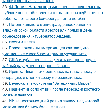
также известная как айолот.
33.
44-Летняя Натали портман впервые появилась на
публике после объявления о том, что она ждёт третьего
ребёнка - от своего бойфренда Танги детабля.
34.
Потенциального министра здравоохранения
владимирской области арестовали прямо в день
собеседования, - губернатор Авдеев.
35.
Носки XII века.
36.
Более половины американцев считают, что
умственные способности трампа ухудшились.
37.
США и куба впервые за десять лет провернули
тайный раунд переговоров в Гаване.
38.
Иришка Чики - пики решилась на пластическую
операцию, и мнения сразу же разделились.
39.
Венесуэла: экосистемы "Затерянных Миров".
40.
Пациент из осло от вич после пересадки костного
мозга излечился.
41.
ИИ за несколько дней решил задачу, над которой
математики бились больше 10 лет.