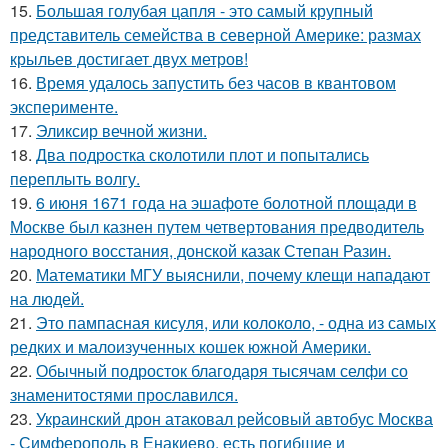
15.
Большая голубая цапля - это самый крупный
представитель семейства в северной Америке: размах
крыльев достигает двух метров!
16.
Время удалось запустить без часов в квантовом
эксперименте.
17.
Эликсир вечной жизни.
18.
Два подростка сколотили плот и попытались
переплыть волгу.
19.
6 июня 1671 года на эшафоте болотной площади в
Москве был казнен путем четвертования предводитель
народного восстания, донской казак Степан Разин.
20.
Математики МГУ выяснили, почему клещи нападают
на людей.
21.
Это пампасная кисуля, или колоколо, - одна из самых
редких и малоизученных кошек южной Америки.
22.
Обычный подросток благодаря тысячам селфи со
знаменитостями прославился.
23.
Украинский дрон атаковал рейсовый автобус Москва
- Симферополь в Енакиево, есть погибшие и