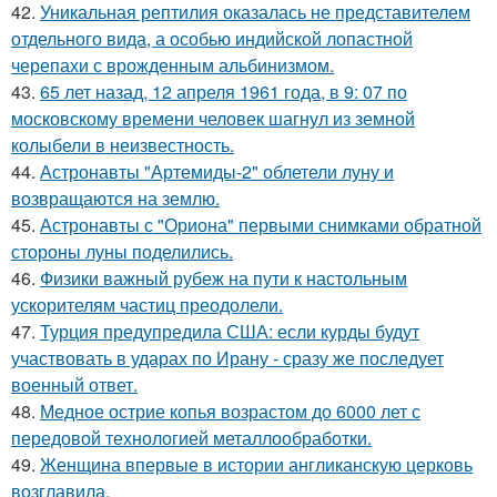
42.
Уникальная рептилия оказалась не представителем
отдельного вида, а особью индийской лопастной
черепахи с врожденным альбинизмом.
43.
65 лет назад, 12 апреля 1961 года, в 9: 07 по
московскому времени человек шагнул из земной
колыбели в неизвестность.
44.
Астронавты "Артемиды-2" облетели луну и
возвращаются на землю.
45.
Астронавты с "Ориона" первыми снимками обратной
стороны луны поделились.
46.
Физики важный рубеж на пути к настольным
ускорителям частиц преодолели.
47.
Турция предупредила США: если курды будут
участвовать в ударах по Ирану - сразу же последует
военный ответ.
48.
Медное острие копья возрастом до 6000 лет с
передовой технологией металлообработки.
49.
Женщина впервые в истории англиканскую церковь
возглавила.