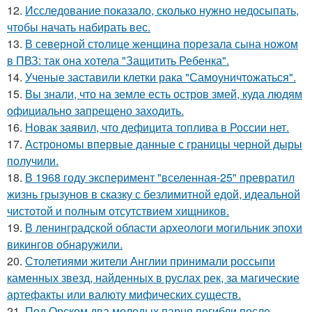
12.
Исследование показало, сколько нужно недосыпать,
чтобы начать набирать вес.
13.
В северной столице женщина порезала сына ножом
в ПВЗ: так она хотела "Защитить Ребенка".
14.
Ученые заставили клетки рака "Самоуничтожаться".
15.
Вы знали, что на земле есть остров змей, куда людям
официально запрещено заходить.
16.
Новак заявил, что дефицита топлива в России нет.
17.
Астрономы впервые данные с границы черной дыры
получили.
18.
В 1968 году эксперимент "вселенная-25" превратил
жизнь грызунов в сказку с безлимитной едой, идеальной
чистотой и полным отсутствием хищников.
19.
В ленинградской области археологи могильник эпохи
викингов обнаружили.
20.
Столетиями жители Англии принимали россыпи
каменных звезд, найденных в руслах рек, за магические
артефакты или валюту мифических существ.
21.
Под Орском два молодых парня погибли после