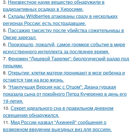
3.
Неизвестное науке вещество обнаружили в
радиоактивных осадках в Хиросиме.
4.
Склады Wildberries атакованы сразу в нескольких
регионах России: есть пострадавшие.
5.
Пассажир таксистку после убийства сожительницы в
Омске зарезал.
6.
Произошло, пожалуй, самое громкое событие в мире
искусственного интеллекта за последнее время.
7.
Феномен "Лицевой Тарелки": биологический радар под
перьями.
8.
Открытие: клетки матери проникают в мозг ребенка и
остаются там на всю жизнь.
9.
"Наилучшая Версия нас с Отцом": Диана гурцкая
показала сына от покойного Петра Кучеренко в день его
19-летия.
10.
Секрет идеального сна в правильном дневном
освещении обнаружился.
11.
Мид России назвал "Ахинеей" сообщения о
возможном введении выездных виз для россиян.