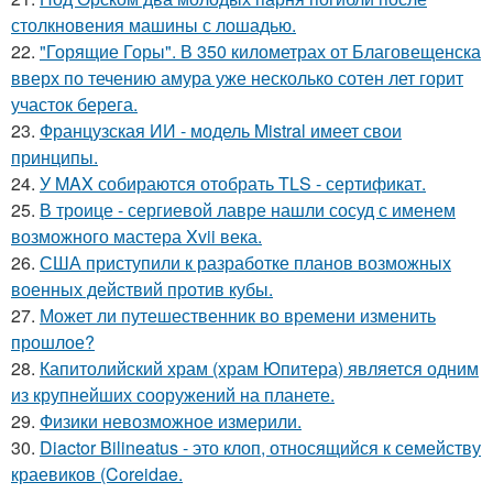
столкновения машины с лошадью.
22.
"Горящие Горы". В 350 километрах от Благовещенска
вверх по течению амура уже несколько сотен лет горит
участок берега.
23.
Французская ИИ - модель Mistral имеет свои
принципы.
24.
У MAX собираются отобрать TLS - сертификат.
25.
В троице - сергиевой лавре нашли сосуд с именем
возможного мастера Xvii века.
26.
США приступили к разработке планов возможных
военных действий против кубы.
27.
Может ли путешественник во времени изменить
прошлое?
28.
Капитолийский храм (храм Юпитера) является одним
из крупнейших сооружений на планете.
29.
Физики невозможное измерили.
30.
Diactor Bilineatus - это клоп, относящийся к семейству
краевиков (Coreidae.