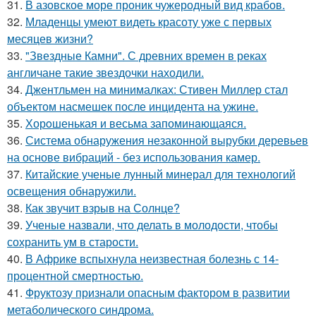
31.
В азовское море проник чужеродный вид крабов.
32.
Младенцы умеют видеть красоту уже с первых
месяцев жизни?
33.
"Звездные Камни". С древних времен в реках
англичане такие звездочки находили.
34.
Джентльмен на минималках: Стивен Миллер стал
объектом насмешек после инцидента на ужине.
35.
Хорoшенькая и весьма запоминaющаяся.
36.
Система обнаружения незаконной вырубки деревьев
на основе вибраций - без использования камер.
37.
Китайские ученые лунный минерал для технологий
освещения обнаружили.
38.
Как звучит взрыв на Солнце?
39.
Ученые назвали, что делать в молодости, чтобы
сохранить ум в старости.
40.
В Африке вспыхнула неизвестная болезнь с 14-
процентной смертностью.
41.
Фруктозу признали опасным фактором в развитии
метаболического синдрома.