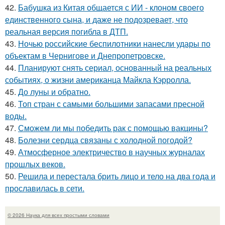
42.
Бабушка из Китая общается с ИИ - клоном своего
единственного сына, и даже не подозревает, что
реальная версия погибла в ДТП.
43.
Ночью российские беспилотники нанесли удары по
объектам в Чернигове и Днепропетровске.
44.
Планируют снять сериал, основанный на реальных
событиях, о жизни американца Майкла Кэрролла.
45.
До луны и обратно.
46.
Топ стран с самыми большими запасами пресной
воды.
47.
Сможем ли мы победить рак с помощью вакцины?
48.
Болезни сердца связаны с холодной погодой?
49.
Атмосферное электричество в научных журналах
прошлых веков.
50.
Решила и перестала брить лицо и тело на два года и
прославилась в сети.
© 2026 Наука для всех простыми словами