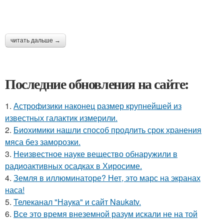
читать дальше →
Последние обновления на сайте:
1.
Астрофизики наконец размер крупнейшей из
известных галактик измерили.
2.
Биохимики нашли способ продлить срок хранения
мяса без заморозки.
3.
Неизвестное науке вещество обнаружили в
радиоактивных осадках в Хиросиме.
4.
Земля в иллюминаторе? Нет, это марс на экранах
наса!
5.
Телеканал "Наука" и сайт Naukatv.
6.
Все это время внеземной разум искали не на той