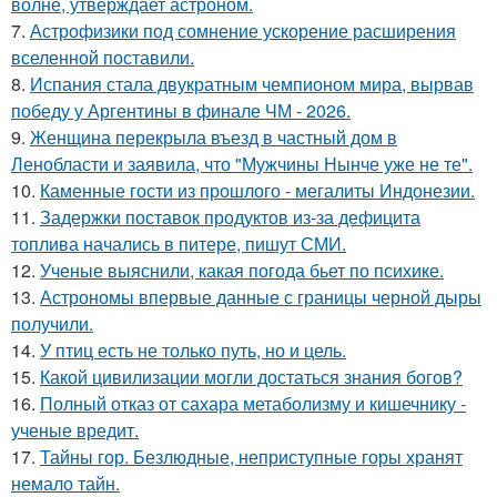
волне, утверждает астроном.
7.
Астрофизики под сомнение ускорение расширения
вселенной поставили.
8.
Испания стала двукратным чемпионом мира, вырвав
победу у Аргентины в финале ЧМ - 2026.
9.
Женщина перекрыла въезд в частный дом в
Ленобласти и заявила, что "Мужчины Нынче уже не те".
10.
Каменные гости из прошлого - мегалиты Индонезии.
11.
Задержки поставок продуктов из-за дефицита
топлива начались в питере, пишут СМИ.
12.
Ученые выяснили, какая погода бьет по психике.
13.
Астрономы впервые данные с границы черной дыры
получили.
14.
У птиц есть не только путь, но и цель.
15.
Какой цивилизации могли достаться знания богов?
16.
Полный отказ от сахара метаболизму и кишечнику -
ученые вредит.
17.
Тайны гор. Безлюдные, неприступные горы хранят
немало тайн.