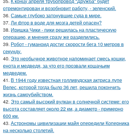
35.
К концу апреля трубопровод "Дружба" будет
отремонтирован и возобновит работу, - зеленский.
36.
Самые глубоко затонувшие суда в мире.
37.
Ли фтор в воде для мозга детей опасен?
38.
Иришка Чики - пики решилась на пластическую
операцию, и мнения сразу же разделились.
39.
Робот - гуманоид достиг скорости бега 10 метров в
секунду.
40.
Это необычное животное напоминает смесь кошки,
енота и медведя, за что его прозвали кошачьим
медведем.
41.
В 1944 году известная голливудская актриса лупе
Велес, которой тогда было 36 лет, решила покончить
жизнь самоубийством.
42.
Это самый высокий вулкан в солнечной системе: его
высота составляет около 22 км, а диаметр - примерно
600 км.
43.
Астрономы цивилизации майя опередили Коперника
на несколько столетий.