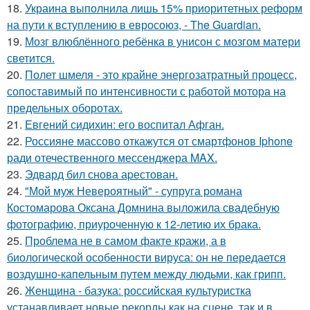
18.
Украина выполнила лишь 15% приоритетных реформ
на пути к вступлению в евросоюз, - The Guardian.
19.
Мозг влюблённого ребёнка в унисон с мозгом матери
светится.
20.
Полет шмеля - это крайне энергозатратный процесс,
сопоставимый по интенсивности с работой мотора на
предельных оборотах.
21.
Евгений сидихин: его воспитал Афган.
22.
Россияне массово откажутся от смартфонов Iphone
ради отечественного мессенджера MAX.
23.
Эдвард бил снова аpестован.
24.
"Мой муж Невероятный" - супруга романа
Костомарова Оксана Домнина выложила свадебную
фотографию, приуроченную к 12-летию их брака.
25.
Проблема не в самом факте кражи, а в
биологической особенности вируса: он не передается
воздушно-капельным путем между людьми, как грипп.
26.
Женщина - базука: российская культуристка
устанавливает новые рекорды как на сцене, так и в