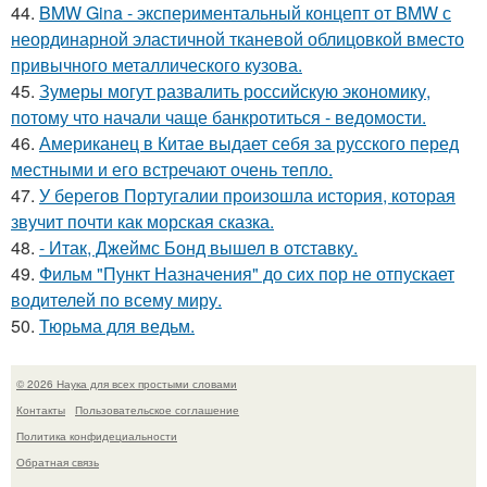
44.
BMW Gina - экспериментальный концепт от BMW с
неординарной эластичной тканевой облицовкой вместо
привычного металлического кузова.
45.
Зумеры могут развалить российскую экономику,
потому что начали чаще банкротиться - ведомости.
46.
Американец в Китае выдает себя за русского перед
местными и его встречают очень тепло.
47.
У берегов Португалии произошла история, которая
звучит почти как морская сказка.
48.
- Итак, Джеймс Бонд вышел в отставку.
49.
Фильм "Пункт Назначения" до сих пор не отпускает
водителей по всему миру.
50.
Тюрьма для ведьм.
© 2026 Наука для всех простыми словами
Контакты
Пользовательское соглашение
Политика конфидециальности
Обратная связь