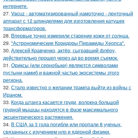
интернете.
27.
Vacuz - автоматизированный намоточно - ленточный
аппарат с 12 шпинделями для изготовления катушек
трансформаторов.
28.
Впервые точно измерили старение кожи от солнца.
29.
"Астрономические Коридоры Пирамиды Хеопса".
30.
Алексей Кравченко, актёр, сыгравший флёру,
действительно прошел через ад во время съемок.
31.
Ориксы (или сернобыки) являются символами
пустыни намиб и важной частью экосистемы этого
региона.
32.
Стало известно о желании трампа выйти из войны с
Ираном.
33.
Когда штанга касается груди, волокна большой
грудной мышцы находятся в фазе максимального
эксцентрического растяжения.
34.
В США за 3 года погибли или пропали 8 ученых,
связанных с изучением нло и ядерной физики.