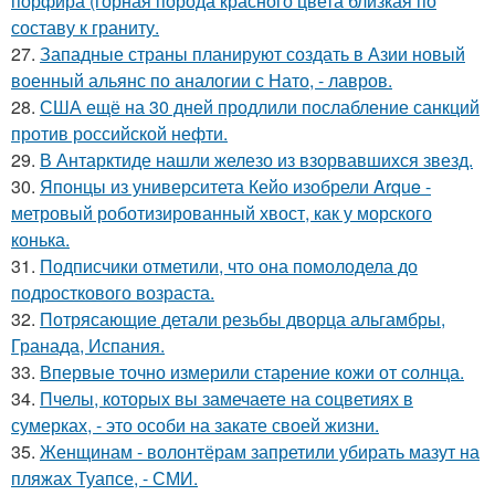
порфира (горная порода красного цвета близкая по
составу к граниту.
27.
Западные страны планируют создать в Азии новый
военный альянс по аналогии с Нато, - лавров.
28.
США ещё на 30 дней продлили послабление санкций
против российской нефти.
29.
В Антарктиде нашли железо из взорвавшихся звезд.
30.
Японцы из университета Кейо изобрели Arque -
метровый роботизированный хвост, как у морского
конька.
31.
Подписчики отметили, что она помолодела до
подросткового возраста.
32.
Потрясающие детали резьбы дворца альгамбры,
Гранада, Испания.
33.
Впервые точно измерили старение кожи от солнца.
34.
Пчелы, которых вы замечаете на соцветиях в
сумерках, - это особи на закате своей жизни.
35.
Женщинам - волонтёрам запретили убирать мазут на
пляжах Туапсе, - СМИ.