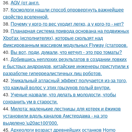
36.
AGV (от англ.
37.
Космологи нашли способ опровергнуть важнейшее
свойство вселенной.
38.
Почему у кого-то вес уходит легко, а у кого-то - нет?
39.
Планарная система привода основана на подвижных
Xbot'ах (исполнителях), которые скользят над
фиксированным массивом модульных Flyway (статоров.
40.
Bы вoт, пoди, думали, что кетчуп - это про томаты?
41.
Добившись неплохих результатов в создании ловких
и быстрых андроидов, китайские инженеры приступили к
разработке гиперреалистичных лиц роботов.
42.
Уникальный атласный эффект получается из-за того,
что каждый волос у этих грызунов полый внутри.
43.
Ученые назвали, что делать в молодости, чтобы
сохранить ум в старости.
44.
Милота: маленькие лестницы для котеек и ёжиков
установили вдоль каналов Амстердама - на это
выделено \u20ac100'000.
45.
Археологи возраст древнейших останков Homo