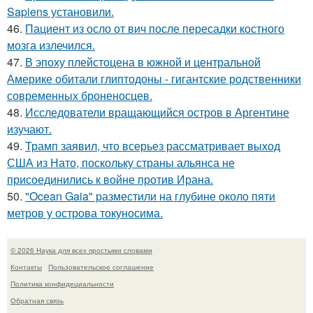
Sapiens установили.
46.
Пациент из осло от вич после пересадки костного
мозга излечился.
47.
В эпоху плейстоцена в южной и центральной
Америке обитали глиптодоны - гигантские родственники
современных броненосцев.
48.
Исследователи вращающийся остров в Аргентине
изучают.
49.
Трамп заявил, что всерьез рассматривает выход
США из Нато, поскольку страны альянса не
присоединились к войне против Ирана.
50.
"Ocean Gaia" разместили на глубине около пяти
метров у острова токуносима.
© 2026 Наука для всех простыми словами
Контакты
Пользовательское соглашение
Политика конфидециальности
Обратная связь