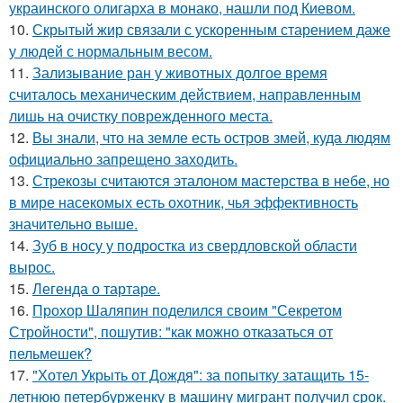
украинского олигарха в монако, нашли под Киевом.
10.
Скрытый жир связали с ускоренным старением даже
у людей с нормальным весом.
11.
Зализывание ран у животных долгое время
считалось механическим действием, направленным
лишь на очистку поврежденного места.
12.
Вы знали, что на земле есть остров змей, куда людям
официально запрещено заходить.
13.
Стрекозы считаются эталоном мастерства в небе, но
в мире насекомых есть охотник, чья эффективность
значительно выше.
14.
Зуб в носу у подростка из свердловской области
вырос.
15.
Легенда о тартаре.
16.
Прохор Шаляпин поделился своим "Секретом
Стройности", пошутив: "как можно отказаться от
пельмешек?
17.
"Хотел Укрыть от Дождя": за попытку затащить 15-
летнюю петербурженку в машину мигрант получил срок.