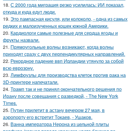
18.
С 2000 года миграция резко усилилась: ИИ показал,
откуда и куда едут люди.
19.
Это пампасная кисуля, или колоколо, - одна из самых
редких и малоизученных кошек южной Америки.
20.
Кардиологи самые полезные для сердца ягоды и
фрукты назвали.
21.
Прямоугольные волны возникают, когда волны
приходят сразу с двух перпендикулярных направлений.
22.
Рекордное падение ввп Ирландии утянуло за собой
всю еврозону.
23.
Лимфоузлы для производства клеток против рака на
3D-принтере напечатали.
24.
Трамп так и не принял окончательного решения по
Ирану после совещания с разведкой, - The New York
Times.
25.
Путин прилетит в астану вечером 27 мая, в
аэропорту его встретит Токаев, - Ушаков.
26.
Ванна императора Нерона из цельной плиты