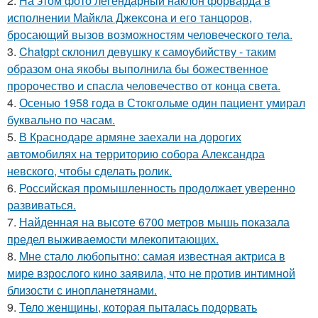
2.
На этом фото легендарный наклон форварда в
исполнении Майкла Джексона и его танцоров,
бросающий вызов возможностям человеческого тела.
3.
Chatgpt склонил девушку к самоубийству - таким
образом она якобы выполнила бы божественное
пророчество и спасла человечество от конца света.
4.
Осенью 1958 года в Стокгольме один пациент умирал
буквально по часам.
5.
В Краснодаре армяне заехали на дорогих
автомобилях на территорию собора Александра
невского, чтобы сделать ролик.
6.
Российская промышленность продолжает уверенно
развиваться.
7.
Найденная на высоте 6700 метров мышь показала
предел выживаемости млекопитающих.
8.
Мне стало любопытно: самая известная актриса в
мире взрослого кино заявила, что не против интимной
близости с инопланетянами.
9.
Тело женщины, которая пыталась подорвать