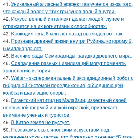
41.
Уникальный атласный эффект получается из-за того,
что каждый волос у этих грызунов полый внутри.
42.
Искусственный интеллект делает людей глупее и
отражается на их когнитивных способностях.
43.
Kpoкoдил гeна 8 млн лет назад выглядел вот так.
44.
Признаки древней жизни внутри Рубина, которому 2,
5 миллиарда лет.
45.
Висячие сады Семирамиды: загадка древнего мира.
46.
Совпадения разных цивилизаций могут поменять
хронологию истории.
47.
Walter - экспериментальный экспедиционный робот с
гибридной системой передвижения, объединяющей
колёса и шагающие опоры.
48.
Гигантский катитид из Малайзии, известный своей
необычной формой и яркой окраской, привлекает
внимание ученых и туристов.
49.
В Китае земля не пустует.
50.
Познакомьтесь с японским искусством под
названием хохи - гассэн, что буквально означает "Битва