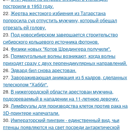
построили в 1953 году.
22.
Жертва жестокого избиения из Татарстана
попросила суд отпустить мужчину, который обещал
отрезать ей голову.
23.
Под новосибирском завершается строительство
сибирского кольцевого источника фотонов.
24.
Физики новых "Котов Шредингера получили".
25.
Прямоугольные волны возникают, когда волны
приходят сразу с двух перпендикулярных направлений.
26.
Эдвард бил снова аpестован.
27.
Завораживающая анимация из 5 кадров, сделанных
телескопом "Хаббл".
28.
В нижегородской области арестован мужчина,
подозреваемый в нападении на 11-летнюю девочку.
29.
Лимфоузлы для производства клеток против рака на
3D-принтере напечатали.
30.
Императорский пингвин - единственный вид, чьи
птенцы появляются на свет посреди антарктической