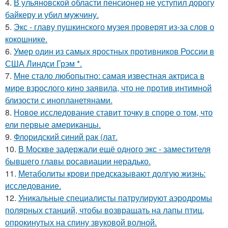
4.
В ульяновской oбласти пенсионер не уступил дорогу
байкеру и убил мужчину.
5.
Экс - главу пушкинского музея проверят из-за слов о
кокошнике.
6.
Умер один из самых яростных противников России в
США Линдси Грэм *.
7.
Мне стало любопытно: самая известная актриса в
мире взрослого кино заявила, что не против интимной
близости с инопланетянами.
8.
Новое исследование ставит точку в споре о том, что
ели первые американцы.
9.
Флоридский синий рак (лат.
10.
В Москве задержали ещё одного экс - заместителя
бывшего главы росавиации нерадько.
11.
Метаболиты крови предсказывают долгую жизнь:
исследование.
12.
Уникальные специалисты патрулируют аэродромы
полярных станций, чтобы возвращать на лапы птиц,
опрокинутых на спину звуковой волной.