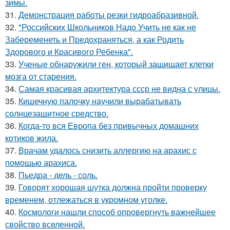
зимы.
31.
Демонстрация работы резки гидроабразивной.
32.
"Российских Школьников Надо Учить не как не
Забеременеть и Предохраняться, а как Родить
Здорового и Красивого Ребенка".
33.
Ученые обнаружили ген, который защищает клетки
мозга от старения.
34.
Самая красивая архитектура ссср не видна с улицы.
35.
Кишечную палочку научили вырабатывать
солнцезащитное средство.
36.
Когда-то вся Европа без привычных домашних
котиков жила.
37.
Врачам удалось снизить аллергию на арахис с
помощью арахиса.
38.
Пьедра - дель - соль.
39.
Говорят хорошая шутка должна пройти проверку
временем, отлежаться в укромном уголке.
40.
Космологи нашли способ опровергнуть важнейшее
свойство вселенной.