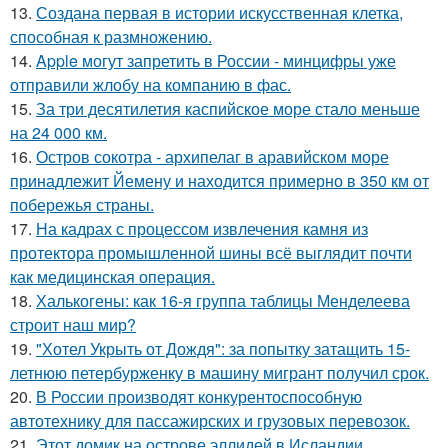
13.
Создана первая в истории искусственная клетка,
способная к размножению.
14.
Apple могут запретить в России - минцифры уже
отправили жлобу на компанию в фас.
15.
За три десятилетия каспийское море стало меньше
на 24 000 км.
16.
Остров сокотра - архипелаг в аравийском море
принадлежит Йемену и находится примерно в 350 км от
побережья страны.
17.
На кадрах с процессом извлечения камня из
протектора промышленной шины всё выглядит почти
как медицинская операция.
18.
Халькогены: как 16-я группа таблицы Менделеева
строит наш мир?
19.
"Хотел Укрыть от Дождя": за попытку затащить 15-
летнюю петербурженку в машину мигрант получил срок.
20.
В России производят конкурентоспособную
автотехнику для пассажирских и грузовых перевозок.
21.
Этот домик на острове эллидей в Исландии