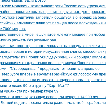
 иероглифов. Sacro Bosco.
атские моллюски захватывают реки России: есть угроза для
чайное открытие помогло решить одну из загадок происхож
Иркутске водителям запретили общаться в очередях за бен
ссийский альпинист лишился пальцев после восхождения на 
е 7900 метров.
инственное в мире чешуйчатое млекопитающее при любой у
можно разжать без резаных ран.
раинская тиктокерша пожаловалась на гвоздь в колесе и за
здана первая в истории искусственная клетка, способная 
лагодетель" из Японии убил двух женщин и собирал коллек
разившаяся от ядра земли волна сдвинула Японию после зе
рмин "Старородящая" предлагают отправить в прошлое.
Петербурге впервые вручат евразийскую философскую пре
тание до трех лет на интеллект в подростковом возрасте вл
мните лихие 90-е и группу "Кар - Мэн"?
ы урбаниста при температуре 39.
хеологи поняли, как люди освещали пещеры 14 000 лет наз
-Летний водитель сознательно разгонялся, чтобы сработал