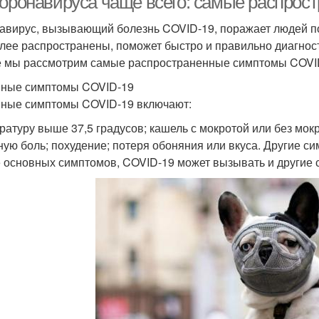
коронавируса чаще всего: самые распро
авирус, вызывающий болезнь COVID-19, поражает людей по
лее распространены, поможет быстро и правильно диагност
е мы рассмотрим самые распространенные симптомы COVI
ные симптомы COVID-19
ные симптомы COVID-19 включают:
ратуру выше 37,5 градусов; кашель с мокротой или без мок
ную боль; похудение; потеря обоняния или вкуса. Другие 
 основных симптомов, COVID-19 может вызывать и другие с