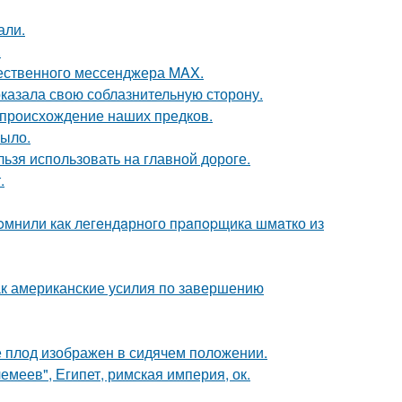
али.
.
чественного мессенджера MAX.
оказала свою соблазнительную сторону.
 происхождение наших предков.
рыло.
льзя использовать на главной дороге.
.
oмнили как легeндaрного пpaпopщика шмaтко из
ак американские усилия по завершению
е плод изображен в сидячем положении.
меев", Египет, римская империя, ок.