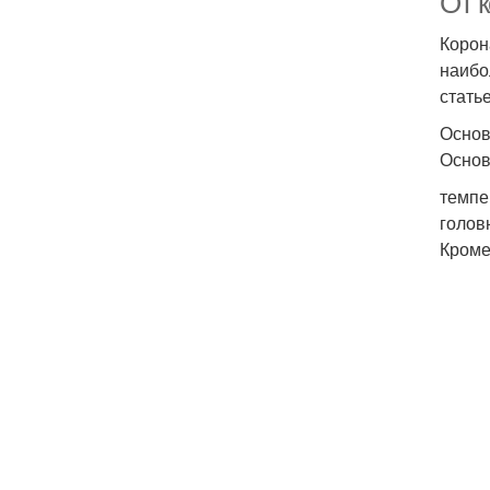
От 
Корон
наибо
стать
Основ
Основ
темпе
голов
Кроме