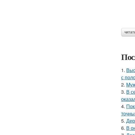
читат
Пос
1.
Выс
с пол
2.
Mуж
3.
В с
оказа
4.
Пок
точны
5.
Дер
6.
В о