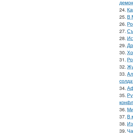
демон
24.
Ка
25.
В 
26.
Ро
27.
Съ
28.
Ис
29.
Др
30.
Хо
31.
Ро
32.
Жу
33.
Aл
cолда
34.
Аф
35.
Ру
конфл
36.
Ми
37.
В 
38.
Из
39.
Ча