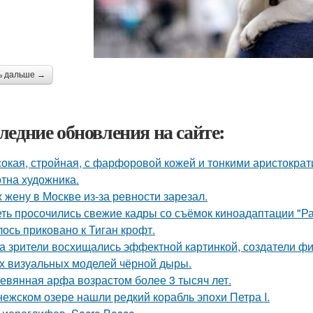
ь дальше →
ледние обновления на сайте:
окая, стройная, с фарфоровой кожей и тонкими аристократ
отна художника.
 жену в Москве из-за ревности зарезал.
еть просочились свежие кадры со съёмок киноадаптации "Р
лось приковано к Тиган крофт.
а зрители восхищались эффектной картинкой, создатели ф
х визуальных моделей чёрной дыры.
евянная арфа возрастом более 3 тысяч лет.
нежском озере нашли редкий корабль эпохи Петра I.