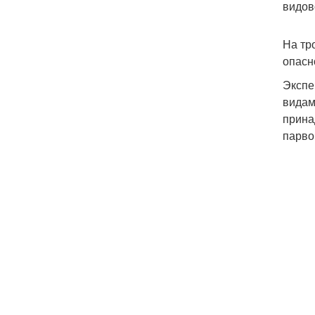
видов
На тр
опасн
Экспе
видам
прина
парво