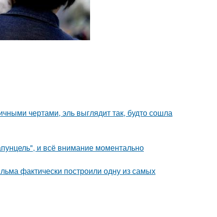
ичными чертами, эль выглядит так, будто сошла
апунцель", и всё внимание моментально
ильма фактически построили одну из самых