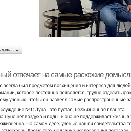
ь дальше →
ный отвечает на самые расхожие домысл
с всегда был предметом восхищения и интереса для людей
мации, которое постоянно появляется, трудно отделить фак
ому ученыю, чтобы он развеял самые распространенные за
аблуждение №1: Луна - это пустая, безжизненная планета
на Луне нет воздуха и воды, и она не поддерживает жизнь в т
езжизненна. На самом деле, ученые нашли свидетельства то
 атмосферу. Кроме того, недавние исследования показали, ч