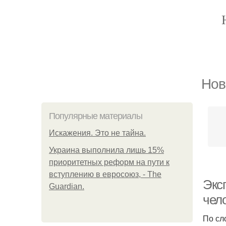
Нов
Популярные материалы
Искажения. Это не тайна.
Украина выполнила лишь 15%
приоритетных реформ на пути к
вступлению в евросоюз, - The
Экс
Guardian.
чел
По сл