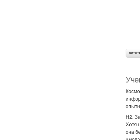
читат
Уче
Космо
инфор
опытн
H2. З
Хотя 
она б
имела