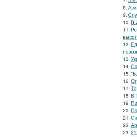
7.
Лес
8.
Ази
9.
Слу
10.
В 
11.
Ро
высот
12.
Ед
невоз
13.
Ук
14.
Со
15.
"Б
16.
От
17.
Те
18.
В 
19.
Пи
20.
По
21.
Сн
22.
Ар
23.
21