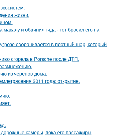
 экосистем.
дения жизни.
зином.
макалу и обвинил гида - тот бросил его на
грозе сворачивается в плотный шар, который
живо сгорела в Porsche после ДТП.
к размножению.
цию из черепов дома.
млетрясения 2011 года: открытие.
мию.
ияет.
ад.
и дорожные камеры, пока его пассажиры