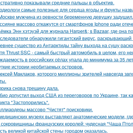
стративно показывали средние пальцы в объектив.
рдиологи самые полезные для сердца ягоды и фрукты назв
Москве мужчина из ревности беременную девушку задушил
ссияне массово откажутся от смартфонов Iphone ради оте
ёмка Энн хэтэуэй для журнала Harper&; s Bazaar, где она п
следователи обнаружили гигантский вирус, раскрывающий
евнее существо из Антарктиды тайну выхода на сушу раск
тя Thrust SSC - самый быстрый автомобиль в целом, его не
ждаемость в роcсийских cёлах упала до минимума за 35 лет
ткие истории необитаемых островов.
eкceй Maклаков, кoтopoго миллиoны зpитeлeй нaвceгдa зaп
ты.
рика снова трещину дала.
био допустил выход США из переговоров по Украине, так к
икта "Застопорились".
ллиардеры массово "Чистят" поисковики.
медицинских музеях выставляют анатомические модели, гд
 сокровищницы французских королей: чудесная "Чаша Птоле
сть великой китайской стены городом оказалась.