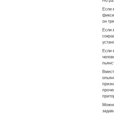
Но ра
Если 
фикси
он тр
Если 
сокра
устан
Если 
челов
пьянс
Вмест
опьян
призн
проче
прито
Можно
задав