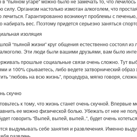
о в “пьяном угаре” можно было не замечать то, что лечилось
ю силу. Организм настолько измотан алкоголем, что простая 
о лечиться. Гарантированно возникнут проблемы с печенью
о набирать вес. Поэтому придется серьезно заняться спорто
циальная изоляция
шлой “пьяной жизни” круг общения естественно состоял и
к алкоголю. Эти люди были вашими друзьями, вам было инте
рживать прошлые социальные связи очень сложно. Тут выб
ями и 100% срываетесь, либо ведете затворнический образ ж
тить “любовь на всю жизнь”, процедура, мягко говоря, сложн
ень скучно
товьтесь к тому, что жизнь станет очень скучной. Впервые м
равнить ее можно физической болью. Убежать от нее не получ
удет говорить “Выпей, выпей, выпей..”, будет очень хотетьс
тся выдумывать себе занятия и развлечения. Именно выдум
себя развлечь.