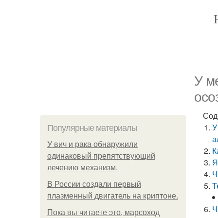
У м
осо
Сод
У
Популярные материалы
а
У вич и рака обнаружили
К
одинаковый препятствующий
Я
лечению механизм.
Ч
В России создали первый
Т
плазменный двигатель на криптоне.
Ч
Пока вы читаете это, марсоход