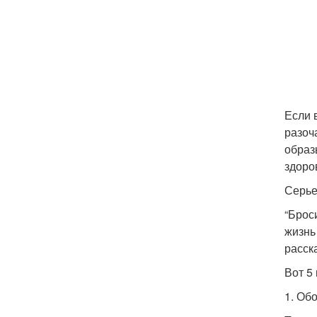
Если 
разоч
образ
здоро
Серье
“Броси
жизнь
расск
Вот 5
1. Об