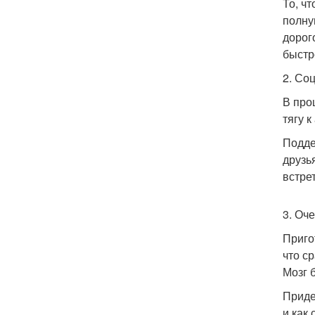
То, чт
полну
дорог
быстр
2. Со
В про
тягу 
Подде
друзь
встре
3. Оч
Приго
что с
Мозг б
Приде
и как 