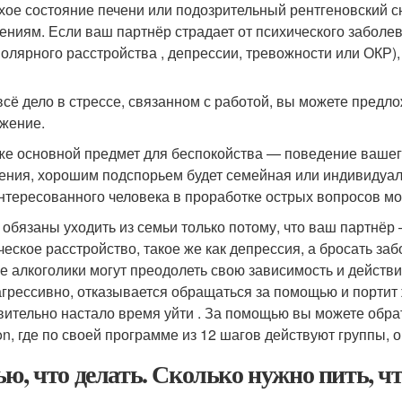
охое состояние печени или подозрительный рентгеновский 
ениям. Если ваш партнёр страдает от психического заболева
полярного расстройства , депрессии, тревожности или ОКР),
всё дело в стрессе, связанном с работой, вы можете предло
жение.
же основной предмет для беспокойства — поведение вашег
ения, хорошим подспорьем будет семейная или индивидуа
нтересованного человека в проработке острых вопросов мож
 обязаны уходить из семьи только потому, что ваш партнёр 
ческое расстройство, такое же как депрессия, а бросать за
е алкоголики могут преодолеть свою зависимость и действ
агрессивно, отказывается обращаться за помощью и портит 
вительно настало время уйти . За помощью вы можете обрат
on, где по своей программе из 12 шагов действуют группы,
ью, что делать. Сколько нужно пить, ч