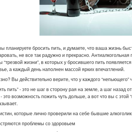
вы планируете бросить пить, и думаете, что ваша жизнь быс
аровать, не все так радужно и прекрасно. Антиалкогольна
ы “трезвой жизни”, в которых у бросившего пить появляетс
вье, а каждый день наполнен массой ярких впечатлений.
зно? Вы действительно верите, что у каждого “непьющего” 
ть пить” - это не шаг в сторону рая на земле, а шаг назад о
 - это возможность пожить чуть дольше, а вот что вы с это
азывает.
 истин, которые лично проверили на себе бывшие алкоголик
остряются проблемы со здоровьем