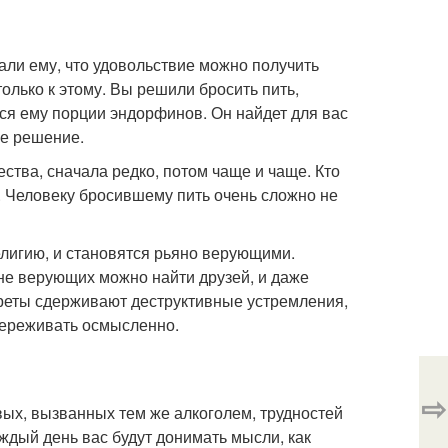
зали ему, что удовольствие можно получить
олько к этому. Вы решили бросить пить,
ся ему порции эндорфинов. Он найдет для вас
ое решение.
щества, сначала редко, потом чаще и чаще. Кто
рт. Человеку бросившему пить очень сложно не
елигию, и становятся рьяно верующими.
не верующих можно найти друзей, и даже
преты сдерживают деструктивные устремления,
переживать осмысленно.
⇨
овых, вызванных тем же алкоголем, трудностей
ждый день вас будут донимать мысли, как