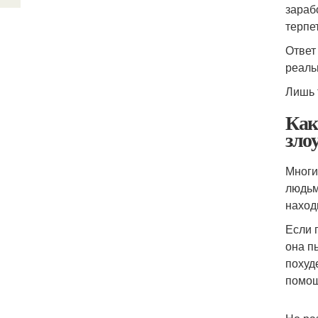
зараб
терпет
Ответ
реаль
Лишь 
Как
зло
Многи
людьм
наход
Если 
она п
похуд
помощ