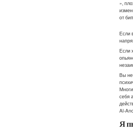
», пл
измен
от би
Если 
напря
Если 
опьян
незаи
Вы не
психи
Многи
себя 
дейст
Al-An
Я п