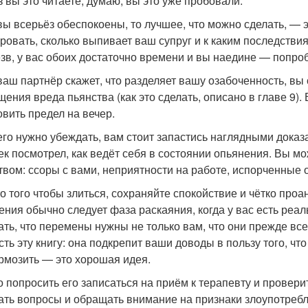
з вы это читаете, думаю, вы это уже пробовали.
вы всерьёз обеспокоены, то лучшее, что можно сделать, — 
ровать, сколько выпивает ваш супруг и к каким последстви
езв, у вас обоих достаточно времени и вы наедине — попро
ваш партнёр скажет, что разделяет вашу озабоченность, вы
щения вреда пьянства (как это сделать, описано в главе 9)
овить предел на вечер.
его нужно убеждать, вам стоит запастись наглядными доказ
ек посмотрел, как ведёт себя в состоянии опьянения. Вы м
твом: ссоры с вами, неприятности на работе, испорченные 
о того чтобы злиться, сохраняйте спокойствие и чётко про
ения обычно следует фаза раскаяния, когда у вас есть реа
ать, что перемены нужны не только вам, что они прежде вс
сть эту книгу: она подкрепит ваши доводы в пользу того, чт
рмозить — это хорошая идея.
 попросить его записаться на приём к терапевту и провери
ать вопросы и обращать внимание на признаки злоупотребл