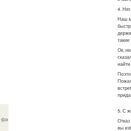
4. Не
Наш м
быстр
держи
такие
Ок, не
сказа
найти
Поэто
Пожал
встре
прида
5. С 
⇦
Отказ
вы из