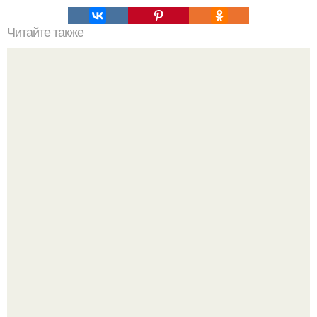
Читайте также
Это невероятное фото было сделано в чернобыле 24
апреля 1997 года.
В участника сво ударила молния, когда он был на