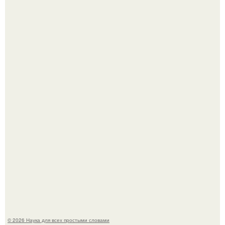
В России создали первый плазменный двигатель на
криптоне.
У вич и рака обнаружили одинаковый препятствующий
лечению механизм.
© 2026 Наука для всех простыми словами