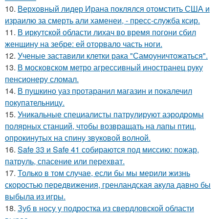
10.
Верховный лидер Ирана поклялся отомстить США и
израилю за смерть али хаменеи, - пресс-служба ксир.
11.
В иркутской области лихач во время погони сбил
женщину на зебре: ей оторвало часть ноги.
12.
Ученые заставили клетки рака "Самоуничтожаться".
13.
В московском метро агрессивный иностранец руку
пенсионеру сломал.
14.
В пушкино уаз протаранил магазин и покалечил
покупательницу.
15.
Уникальные специалисты патрулируют аэродромы
полярных станций, чтобы возвращать на лапы птиц,
опрокинутых на спину звуковой волной.
16.
Safe 33 и Safe 41 собираются под миссию: пожар,
патруль, спасение или перехват.
17.
Только в том случае, если бы мы мерили жизнь
скоростью передвижения, гренландская акула давно бы
выбыла из игры.
18.
Зуб в носу у подростка из свердловской области