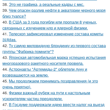
38.
Это не графика, а реальные кадры с мкс.
39.
Чем опасен разлив нефти в акватории черного моря
близ туапсе?
40.
В США за 3 года погибли или пропали 8 ученых,
связанных с изучением нло и ядерной физики.
41.
Телескоп зафиксировал изменение состава кометы
3I/Atlas.
42.
Ту самую миловидную блондинку из первого состава
группы "Фабрика помните"?
43.
Японская автомобильная марка успешно испытания
многоразового ракетного носителя провела.
44.
Астронавты "Артемиды-2" облетели луну и
возвращаются на землю.
45.
Мы продолжаем принимать поздравления (и это
очень приятно).
46.
Физики важный рубеж на пути к настольным
ускорителям частиц преодолели.
47.
В Госдуме поддержали идею ввести налог на выезд