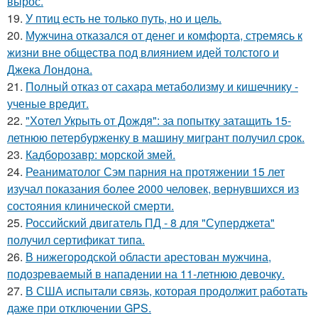
вырос.
19.
У птиц есть не только путь, но и цель.
20.
Мужчина отказался от денег и комфорта, стремясь к
жизни вне общества под влиянием идей толстого и
Джека Лондона.
21.
Полный отказ от сахара метаболизму и кишечнику -
ученые вредит.
22.
"Хотел Укрыть от Дождя": за попытку затащить 15-
летнюю петербурженку в машину мигрант получил срок.
23.
Кадборозавр: морской змей.
24.
Реаниматолог Сэм парния на протяжении 15 лет
изучал показания более 2000 человек, вернувшихся из
состояния клинической смерти.
25.
Российский двигатель ПД - 8 для "Суперджета"
получил сертификат типа.
26.
В нижегородской области арестован мужчина,
подозреваемый в нападении на 11-летнюю девочку.
27.
В США испытали связь, которая продолжит работать
даже при отключении GPS.