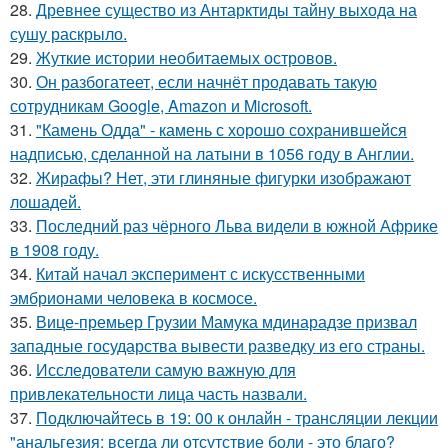
28.
Древнее существо из Антарктиды тайну выхода на
сушу раскрыло.
29.
Жуткие истории необитаемых островов.
30.
Он разбогатеет, если начнёт продавать такую
сотрудникам Google, Amazon и Microsoft.
31.
"Камень Одда" - камень с хорошо сохранившейся
надписью, сделанной на латыни в 1056 году в Англии.
32.
Жирафы? Нет, эти глиняные фигурки изображают
лошадей.
33.
Последний раз чёрного Льва видели в южной Африке
в 1908 году.
34.
Китай начал эксперимент с искусственными
эмбрионами человека в космосе.
35.
Вице-премьер Грузии Мамука мдинарадзе призвал
западные государства вывести разведку из его страны.
36.
Исследователи самую важную для
привлекательности лица часть назвали.
37.
Подключайтесь в 19: 00 к онлайн - трансляции лекции
"анальгезия: всегда ли отсутствие боли - это благо?