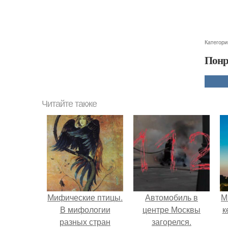
Категори
Понр
Читайте также
Мифические птицы.
Автомобиль в
М
В мифологии
центре Москвы
к
разных стран
загорелся.