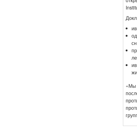
откр
Insti
Докл
ив
од
сн
пр
ле
ив
жи
«Мы 
посл
прот
прот
груп