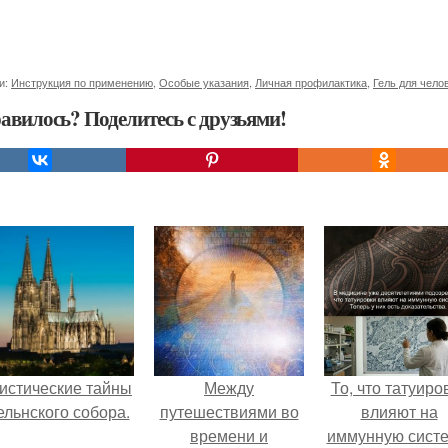
и:
Инструкция по применению
,
Особые указания
,
Личная профилактика
,
Гель для чело
авилось? Поделитесь с друзьями!
истические тайны
Между
То, что татуиро
ельнского собора.
путешествиями во
влияют на
времени и
иммунную систе