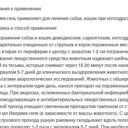
ания к применению
ек-гель применяют для лечения собак, кошек при нотоэдрозе
овка и способ применения
оражении собак и кошек демодекозом, саркоптозом, нотоэд
арительно очищенные от струпьев и корок пораженные места 
а втирая от периферии к центру с захватом 1-2 см пограни
вания лекарственного средства животным надевают шейны
й из тесьмы, которые снимают через 15-20 минут после нан
ервалом 5-7 дней до клинического выздоровления животно
ьтатами акарологических исследований. Животных с обши
а с интервалом один день, нанося препарат на пораженные
ища. При акарозах, осложненных бактериальной инфекцией
омодулирующих и антибактериальных лекарственных средст
вой проход очищают смоченным препаратом тампоном от стр
,0 мл Ивермек-геля (в зависимости от массы животного). С 
 слухового прохода ушную раковину складывают вдоль попо
отку проводят 1-2 раза с интервалом 5-7 дней. При необхо