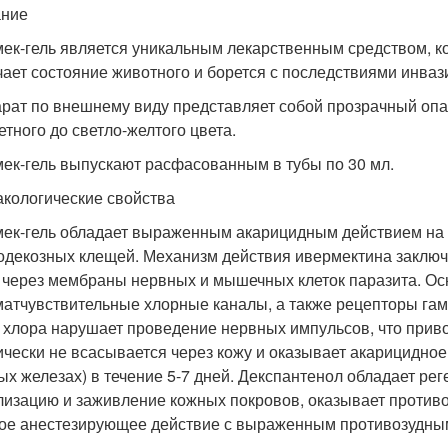
ание
ек-гель является уникальным лекарственным средством, ко
чает состояние животного и борется с последствиями инваз
рат по внешнему виду представляет собой прозрачный оп
етного до светло-желтого цвета.
ек-гель выпускают расфасованным в тубы по 30 мл.
кологические свойства
ек-гель обладает выраженным акарицидным действием на 
одекозных клещей. Механизм действия ивермектина заключа
 через мембраны нервных и мышечных клеток паразита. О
матчувствительные хлорные каналы, а также рецепторы га
 хлора нарушает проведение нервных импульсов, что приво
ически не всасывается через кожу и оказывает акарицидное
ых железах) в течение 5-7 дней. Декспантенол обладает ре
лизацию и заживление кожных покровов, оказывает против
ое анестезирующее действие с выраженным противозудны