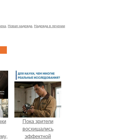
века
,
Новая надежда
,
Надежда в лечении
вки
Пока зрители
восхищались
му,
эффектной