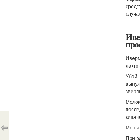
средс
случа
Иве
про
Ивер
лакто
Убой 
вынуж
зверя
Молок
после
кипяч
⇦
Меры 
При р