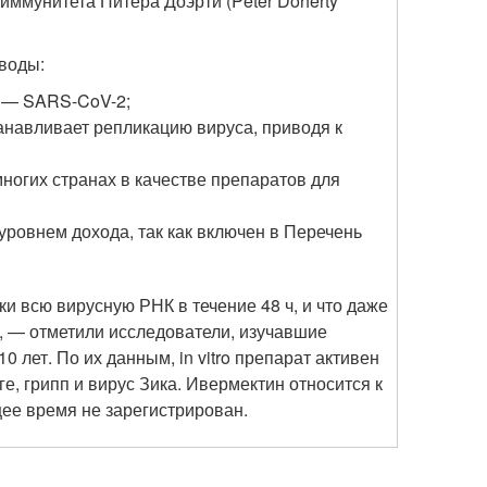
и иммунитета Питера Доэрти (Peter Doherty
воды:
, — SARS-CoV-2;
анавливает репликацию вируса, приводя к
ногих странах в качестве препаратов для
уровнем дохода, так как включен в Перечень
и всю вирусную РНК в течение 48 ч, и что даже
, — отметили исследователи, изучавшие
лет. По их данным, in vitro препарат активен
е, грипп и вирус Зика. Ивермектин относится к
ее время не зарегистрирован.