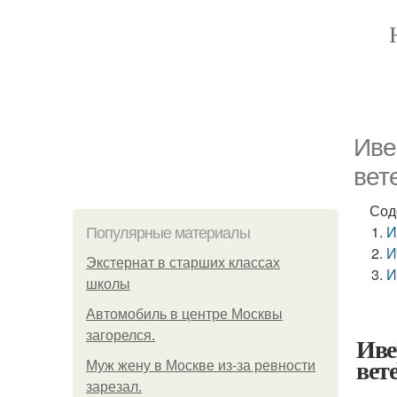
Иве
вет
Сод
И
Популярные материалы
И
Экстернат в старших классах
И
школы
Автомобиль в центре Москвы
загорелся.
Иве
вет
Mуж жену в Москве из-за ревности
зарезал.