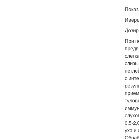
Показ
Иверм
Дозир
При п
предв
слегк
слизы
петле
с инт
резул
прием
тулов
иммун
слухо
0,5-2
уха и
Обраб