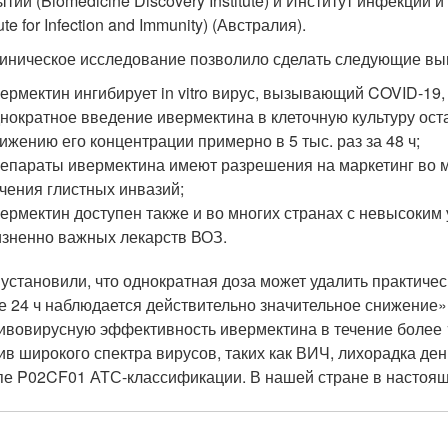
ытий (Biomedicine Discovery Institute) и Институт инфекции 
tute for Infection and Immunity) (Австралия).
иническое исследование позволило сделать следующие вы
ермектин ингибирует in vitro вирус, вызывающий COVID-19
нократное введение ивермектина в клеточную культуру ост
ижению его концентрации примерно в 5 тыс. раз за 48 ч;
епараты ивермектина имеют разрешения на маркетинг во м
чения глистных инвазий;
ермектин доступен также и во многих странах с невысоким 
зненно важных лекарств ВОЗ.
установили, что однократная доза может удалить практическ
е 24 ч наблюдается действительно значительное снижение»
ивовирусную эффективность ивермектина в течение более 10 
ив широкого спектра вирусов, таких как ВИЧ, лихорадка денг
пе P02CF01 АТС-классификации. В нашей стране в настоящ