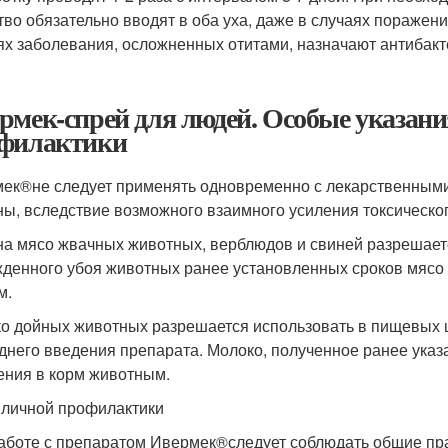
тво обязательно вводят в оба уха, даже в случаях поражен
ях заболевания, осложненных отитами, назначают антибак
рмек-спрей для людей. Особые указан
филактики
мек
®
не следует применять одновременно с лекарственным
ны, вследствие возможного взаимного усиления токсическог
на мясо жвачных животных, верблюдов и свиней разрешается
денного убоя животных ранее установленных сроков мясо
м.
о дойных животных разрешается использовать в пищевых це
днего введения препарата. Молоко, полученное ранее указ
ения в корм животным.
личной профилактики
аботе с препаратом Ивермек
®
следует соблюдать общие пра