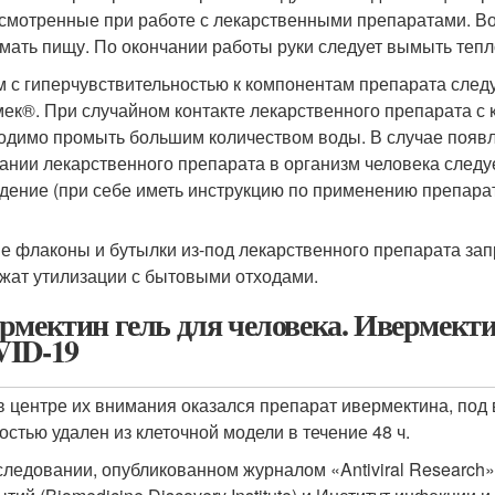
смотренные при работе с лекарственными препаратами. Во 
мать пищу. По окончании работы руки следует вымыть тепл
 с гиперчувствительностью к компонентам препарата следу
мек
®
. При случайном контакте лекарственного препарата с
одимо промыть большим количеством воды. В случае появл
ании лекарственного препарата в организм человека следу
дение (при себе иметь инструкцию по применению препарата
е флаконы и бутылки из-под лекарственного препарата зап
жат утилизации с бытовыми отходами.
рмектин гель для человека. Ивермекти
ID-19
 в центре их внимания оказался препарат ивермектина, по
остью удален из клеточной модели в течение 48 ч.
следовании, опубликованном журналом «Antiviral Research»