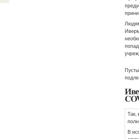
преду
прини
Людям
Ивер
необх
попад
учреж
Пусты
подле
Иве
COV
Так,
полн
В ис