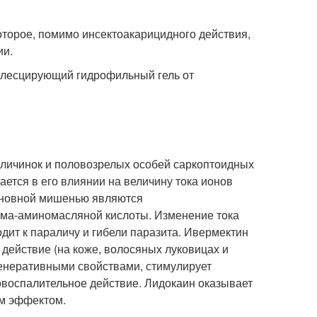
торое, помимо инсектоакарицидного действия,
ии.
алесцирующий гидрофильный гель от
личинок и половозрелых особей саркоптоидных
ется в его влиянии на величину тока ионов
сновной мишенью являются
мма-аминомасляной кислоты. Изменение тока
дит к параличу и гибели паразита. Ивермектин
 действие (на коже, волосяных луковицах и
генеративными свойствами, стимулирует
овоспалительное действие. Лидокаин оказывает
м эффектом.