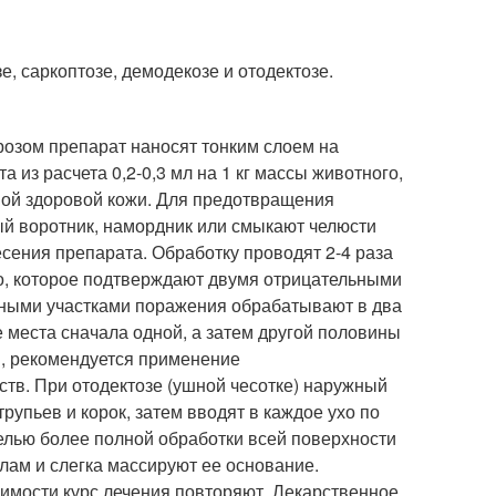
, саркоптозе, демодекозе и отодектозе.
розом препарат наносят тонким слоем на
из расчета 0,2-0,3 мл на 1 кг массы животного,
чной здоровой кожи. Для предотвращения
й воротник, намордник или смыкают челюсти
есения препарата. Обработку проводят 2-4 раза
го, которое подтверждают двумя отрицательными
рными участками поражения обрабатывают в два
 места сначала одной, а затем другой половины
, рекомендуется применение
в. При отодектозе (ушной чесотке) наружный
упьев и корок, затем вводят в каждое ухо по
целью более полной обработки всей поверхности
лам и слегка массируют ее основание.
димости курс лечения повторяют. Лекарственное