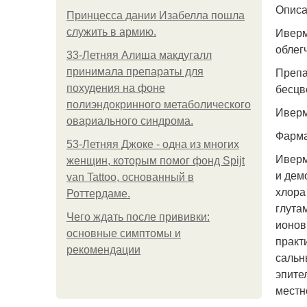
Опис
Принцесса дании Изабелла пошла
Иверм
служить в армию.
облег
33-Летняя Алиша макдугалл
Препа
принимала препараты для
бесцв
похудения на фоне
полиэндокринного метаболического
Иверм
овариального синдрома.
Фарма
53-Летняя Джоке - одна из многих
Иверм
женщин, которым помог фонд Spijt
и дем
van Tattoo, основанный в
хлора
Роттердаме.
глута
Чего ждать после прививки:
ионов
основные симптомы и
практ
рекомендации
сальн
эпите
местн