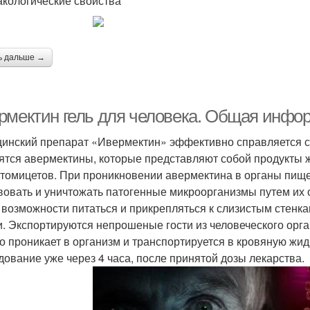
кологические свойства
ь дальше →
рмектин гель для человека. Общая инфо
инский препарат «Ивермектин» эффективно справляется с 
ятся авермектины, которые представляют собой продукты 
томицетов. При проникновении авермектина в органы пище
вовать и уничтожать патогенные микроорганизмы путем их
 возможности питаться и прикрепляться к слизистым стенкам
и. Экспортируются непрошеные гости из человеческого орг
о проникает в организм и транспортируется в кровяную жид
дование уже через 4 часа, после принятой дозы лекарства.