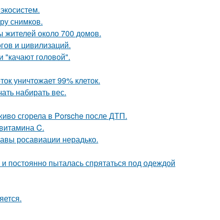
 экосистем.
ору снимков.
ы жителей около 700 домов.
гов и цивилизаций.
 "качают головой".
ток уничтожает 99% клеток.
ать набирать вес.
живо сгорела в Porsche после ДТП.
 витамина C.
лавы росавиации нерадько.
d и постоянно пыталась спрятаться под одеждой
яется.