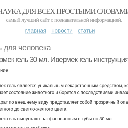
НАУКА ДЛЯ ВСЕХ ПРОСТЫМИ СЛОВАМ
самый лучший сайт c познавательной информацией.
главная
новости
статьи
ь для человека
рмек гель 30 мл. Ивермек-гель инструкци
ание
ек-гель является уникальным лекарственным средством, ко
чает состояние животного и борется с последствиями инваз
рат по внешнему виду представляет собой прозрачный оп
етного до светло-желтого цвета.
ек-гель выпускают расфасованным в тубы по 30 мл.