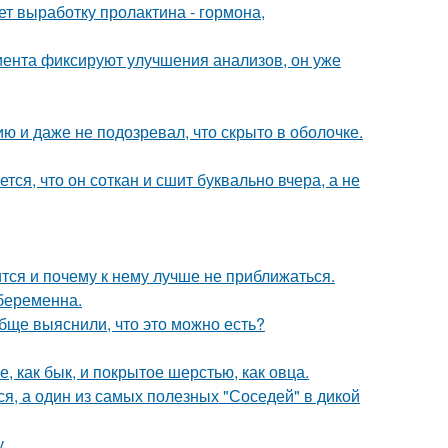
ет выработку пролактина - гормона,
циента фиксируют улучшения анализов, он уже
 и даже не подозревал, что скрыто в оболочке.
ся, что он соткан и сшит буквально вчера, а не
тся и почему к нему лучше не приближаться.
 беременна.
обще выяснили, что это можно есть?
 как бык, и покрытое шерстью, как овца.
ься, а один из самых полезных "Соседей" в дикой
.