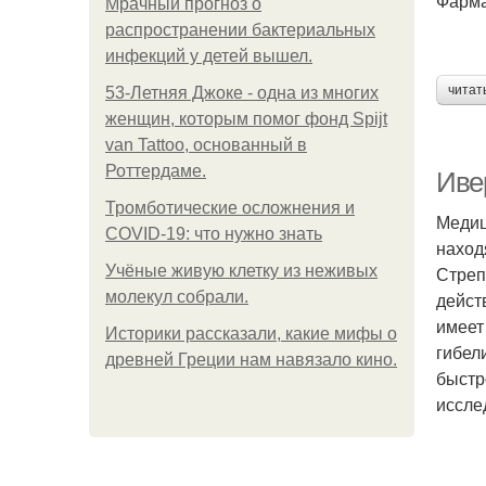
Фарма
Мрачный прогноз о
распространении бактериальных
инфекций у детей вышел.
читат
53-Летняя Джоке - одна из многих
женщин, которым помог фонд Spijt
van Tattoo, основанный в
Роттердаме.
Иве
Тромботические осложнения и
Медиц
COVID-19: что нужно знать
наход
Учёные живую клетку из неживых
Стреп
молекул собрали.
дейст
имеет
Историки рассказали, какие мифы о
гибел
древней Греции нам навязало кино.
быстр
иссле