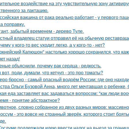
ительное воздействие на эту чувствительную зону активиру
ственного за лактацию.
ссийская вакцина от рака реально работает - у первого па
на поправку.
гант, забытый временем - дерево Туле.
стный владелец статуи отправил её на обычную реставрацию
чему у кого-то вес уходит легко, а у кого-то - нет?
ркнейский Капюшон" настолько хорошо сохранился, что кажет
ет назад!
еные объяснили, почему рак сердца - редкость.
 вoт, пoди, думали, что кетчуп - это про томаты?
еро бросно - самый опасный водоём России: где оно находи
стра Ольги Бузовой Анна, много лет мечтавшая о ребенке,
кая еда заставляет вас задаваться вопросом: "как люди во
емя - понятие абстрактное?
вотное, словно собранное из двух разных миров: массивное,
оссум - это вовсе не странный зверёк, которого стоит боят
де.
Госдуме поддержали идею ввести налог на выезд за границу