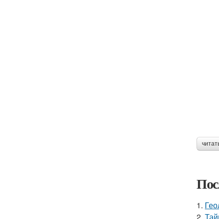
читат
Пос
1.
Гео
2.
Тай