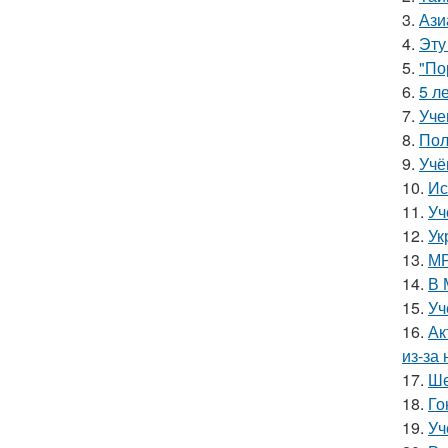
3.
Ази
4.
Эту
5.
"По
6.
5 л
7.
Уче
8.
Пол
9.
Учё
10.
Ис
11.
Уч
12.
Ук
13.
МР
14.
В 
15.
Уч
16.
Ак
из-за
17.
Ше
18.
Го
19.
Уч