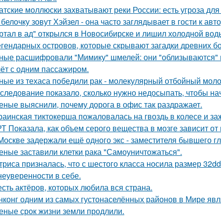
атские моллюски захватывают реки России: есть угроза для
 белочку зовут Хэйзел - она часто заглядывает в гости к авт
ртал в ад" открылся в Новосибирске и лишил холодной вод
егендарных островов, которые скрывают загадки древних бо
ные расшифровали "Мимику" шмелей: они "облизываются" и
ёт с одним пассажиром.
ные из техаса победили рак - молекулярный отбойный моло
следование показало, сколько нужно недосыпать, чтобы нач
еные выяснили, почему дорога в офис так раздражает.
раинская тиктокерша пожаловалась на гвоздь в колесе и за
Т Показала, как объем серого вещества в мозге зависит от
Москве задержали ещё одного экс - заместителя бывшего г
еные заставили клетки рака "Самоуничтожаться".
триса призналась, что с шестого класса носила размер 32d
 неуверенности в себе.
сть актёров, которых любила вся страна.
нконг одним из самых густонаселённых районов в Мире явл
еные срок жизни земли продлили.