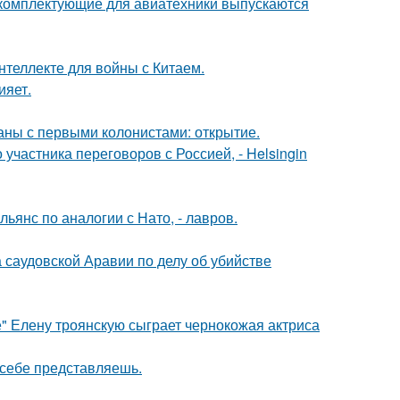
е комплектующие для авиатехники выпускаются
нтеллекте для войны с Китаем.
ияет.
ны с первыми колонистами: открытие.
частника переговоров с Россией, - Helsingin
янс по аналогии с Нато, - лавров.
 саудовской Аравии по делу об убийстве
" Елену троянскую сыграет чернокожая актриса
х себе представляешь.