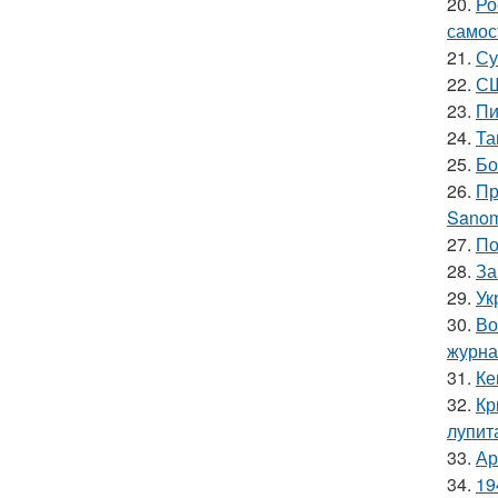
20.
Ро
самос
21.
Су
22.
СШ
23.
Пи
24.
Та
25.
Бо
26.
Пр
Sanom
27.
По
28.
За
29.
Ук
30.
Во
журна
31.
Ке
32.
Кр
лупит
33.
Ар
34.
19