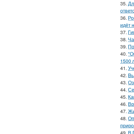
35.
Дл
ответ
36.
Ро
идёт 
37.
Ги
38.
Ча
39.
По
40.
"О
1500 л
41.
Уч
42.
Bы
43.
Оз
44.
Се
45.
Ка
46.
Вр
47.
Жи
48.
Оп
приро
49.
В 