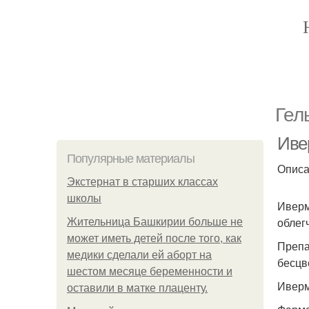
Гел
Иве
Популярные материалы
Опис
Экстернат в старших классах
школы
Иверм
облег
Жительница Башкирии больше не
может иметь детей после того, как
Препа
медики сделали ей аборт на
бесцв
шестом месяце беременности и
Иверм
оставили в матке плаценту.