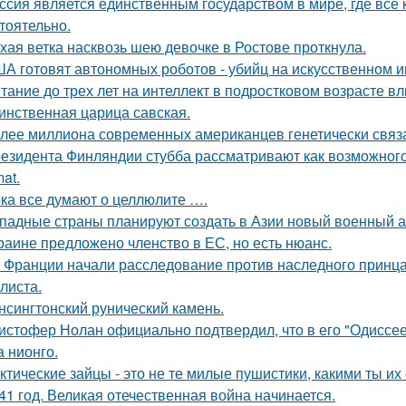
ссия является единственным государством в мире, где вс
тоятельно.
хая ветка насквозь шею девочке в Ростове проткнула.
А готовят автономных роботов - убийц на искусственном и
тание до трех лет на интеллект в подростковом возрасте вл
инственная царица савская.
лее миллиона современных американцев генетически связа
езидента Финляндии стубба рассматривают как возможного у
at.
ка все думают о целлюлите ….
падные страны планируют создать в Азии новый военный аль
раине предложено членство в ЕС, но есть нюанс.
 Франции начали расследование против наследного принца
листа.
нсингтонский рунический камень.
истофер Нолан официально подтвердил, что в его "Одиссее
а нионго.
ктические зайцы - это не те милые пушистики, какими ты и
41 год. Великая отечественная война начинается.