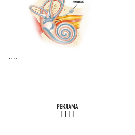
.
.
.
.
.