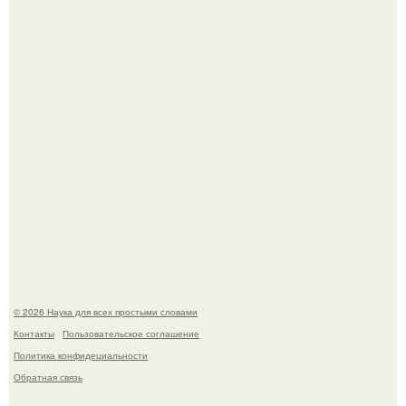
У вич и рака обнаружили одинаковый препятствующий
лечению механизм.
Пока вы читаете это, марсоход Curiosity поднимает
очередную порцию красной пыли. 6.
© 2026 Наука для всех простыми словами
Контакты
Пользовательское соглашение
Политика конфидециальности
Обратная связь