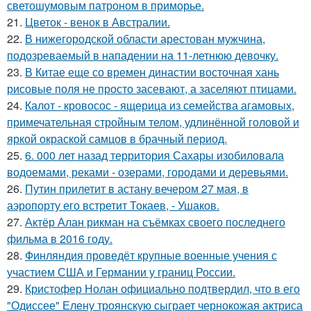
светошумовым патроном в приморье.
21.
Цветок - венок в Австралии.
22.
В нижегородской области арестован мужчина,
подозреваемый в нападении на 11-летнюю девочку.
23.
В Китае еще со времен династии восточная хань
рисовые поля не просто засевают, а заселяют птицами.
24.
Калот - кровосос - ящерица из семейства агамовых,
примечательная стройным телом, удлинённой головой и
яркой окраской самцов в брачный период.
25.
6. 000 лет назад территория Сахары изобиловала
водоемами, реками - озерами, городами и деревьями.
26.
Путин прилетит в астану вечером 27 мая, в
аэропорту его встретит Токаев, - Ушаков.
27.
Актёр Алан рикман на съёмках своего последнего
фильма в 2016 году.
28.
Финляндия проведёт крупные военные учения с
участием США и Германии у границ России.
29.
Кристофер Нолан официально подтвердил, что в его
"Одиссее" Елену троянскую сыграет чернокожая актриса