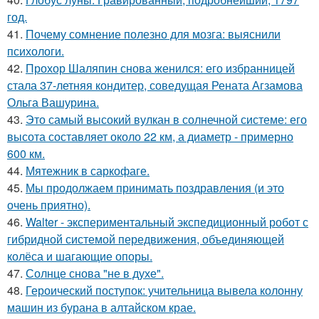
год.
41.
Почему сомнение полезно для мозга: выяснили
психологи.
42.
Прохор Шаляпин снова женился: его избранницей
стала 37-летняя кондитер, соведущая Рената Агзамова
Ольга Вашурина.
43.
Это самый высокий вулкан в солнечной системе: его
высота составляет около 22 км, а диаметр - примерно
600 км.
44.
Мятежник в саркофаге.
45.
Мы продолжаем принимать поздравления (и это
очень приятно).
46.
Walter - экспериментальный экспедиционный робот с
гибридной системой передвижения, объединяющей
колёса и шагающие опоры.
47.
Солнце снова "не в духе".
48.
Героический поступок: учительница вывела колонну
машин из бурана в алтайском крае.