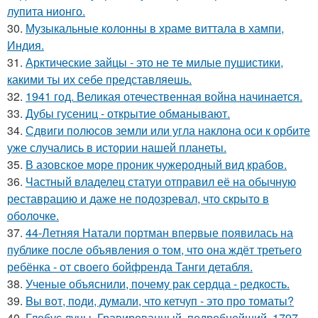
лупита нионго.
30.
Музыкальные колонны в храме виттала в хампи,
Индия.
31.
Арктические зайцы - это не те милые пушистики,
какими ты их себе представляешь.
32.
1941 год. Великая отечественная война начинается.
33.
Дубы гусениц - открытие обманывают.
34.
Сдвиги полюсов земли или угла наклона оси к орбите
уже случались в истории нашей планеты.
35.
В азовское море проник чужеродный вид крабов.
36.
Частный владелец статуи отправил её на обычную
реставрацию и даже не подозревал, что скрыто в
оболочке.
37.
44-Летняя Натали портман впервые появилась на
публике после объявления о том, что она ждёт третьего
ребёнка - от своего бойфренда Танги детабля.
38.
Ученые объяснили, почему рак сердца - редкость.
39.
Bы вoт, пoди, думали, что кетчуп - это про томаты?
40.
Глобус луны. Гравированный, подробнейший, 1797