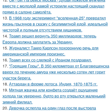
вместе с молодой дамой устроили настоящий скандал
прямо в салоне самолёта.
13.
В 1968 году эксперимент "вселенная-25" превратил
жизнь грызунов в сказку с безлимитной едой, идеальной
чистотой и полным отсутствием хищников.
14.
Трамп решил вернуть 350 миллиардов: теперь
Европа должна заплатить за Украину.
15.
Журналист Такер Карлсон похоронную речь для
американской империи произнес.
16.
Трамп всех со сделкой с Ираном поздравил.
17.
"Горящие Горы". В 350 километрах от Благовещенска
вверх по течению амура уже несколько сотен лет горит
участок берега.
18.
Аттардан в форме лотоса, Индия, 1870-1875 гг.
19.
Мятная жвачка или конфета создаёт ощущение
холода так уверенно, будто во рту открылся маленький
зимний филиал.
20.
Девочка ослепла на один глаз после выстрела