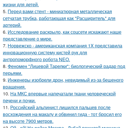
жизни для детей.
5.
Перед вами стент - миниатюрная металлическая
сетчатая трубка, работающая как "Расширитель" для
артерий.
6.
Исследование раскрыло, как соцсети искажают наше
представление о мире.
7.
Норвежско - американская компания 1X представила
инновационную систему кистей рук для
антропоморфного робота NEO.
8.
Феномен "Лицевой Тарелки": биологический радар под
перьями.
9.
Инженеры изобрели дрон, невидимый из-за бешеного
вращения.
10.
На МКС впервые напечатали ткани человеческой
печени и почки.
11.
Российский альпинист лишился пальцев после
восхождения на макалу и обвинил гида - тот бросил его
на высоте 7900 метров.
12.
Ой - ой! На рейсе Москва - Дубай пожилой мужчина