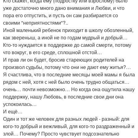
Кто скажет, когда ему (подростку или взрослому) было
уже достаточно много дано внимания и Любви, и что
пора его отпустить, и пусть он сам разбирается со
своими "неприятностями"?..
Иной маленький ребенок приходит в школу обозленный,
как звереныш, а иной не по годам мудрый и добрый…
Кто-то нуждается в поддержке до самой смерти, потому
что вокруг, в его среде, сплошной отстой…
И прав ли он будет, бросив стареющих родителей на
произвол судьбы, потому что они не дают ему житья?…
Я счастлива, что в последние месяцы моей мамы я была
рядом с ней, хотя с ней было очень трудно общаться…
очень… почти невозможно… Но когда она ощутила нашу
поддержку, нашу Любовь, в последние свои дни она
успокоилась…
И ещё…
Один и тот же человек для разных людей - разный: для
кого-то добрый и вежливый, для кого-то раздраженный и
злой… Почему? Просто чувствует подсознательно