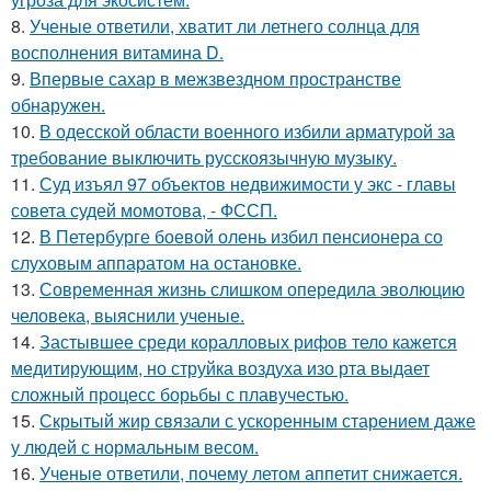
8.
Ученые ответили, хватит ли летнего солнца для
восполнения витамина D.
9.
Впервые сахар в межзвездном пространстве
обнаружен.
10.
В одесской области военного избили арматурой за
требование выключить русскоязычную музыку.
11.
Суд изъял 97 объектов недвижимости у экс - главы
совета судей момотова, - ФССП.
12.
В Петербурге боевой олень избил пенсионера со
слуховым аппаратом на остановке.
13.
Современная жизнь слишком опередила эволюцию
человека, выяснили ученые.
14.
Застывшее среди коралловых рифов тело кажется
медитирующим, но струйка воздуха изо рта выдает
сложный процесс борьбы с плавучестью.
15.
Скрытый жир связали с ускоренным старением даже
у людей с нормальным весом.
16.
Ученые ответили, почему летом аппетит снижается.