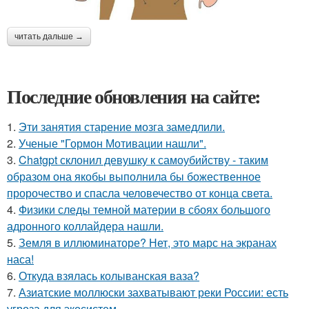
читать дальше →
Последние обновления на сайте:
1.
Эти занятия старение мозга замедлили.
2.
Ученые "Гормон Мотивации нашли".
3.
Chatgpt склонил девушку к самоубийству - таким
образом она якобы выполнила бы божественное
пророчество и спасла человечество от конца света.
4.
Физики следы темной материи в сбоях большого
адронного коллайдера нашли.
5.
Земля в иллюминаторе? Нет, это марс на экранах
наса!
6.
Откуда взялась колыванская ваза?
7.
Азиатские моллюски захватывают реки России: есть
угроза для экосистем.