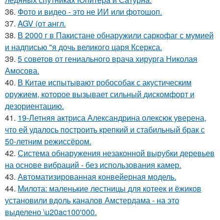
36.
Фото и видео - это не ИИ или фотошоп.
37.
AGV (от англ.
38.
В 2000 г в Пакистане обнаружили саркофаг с мумией
и надписью "я дочь великого царя Ксеркса.
39.
5 советов от гениального врача хирурга Николая
Амосова.
40.
В Китае испытывают робособак с акустическим
оружием, которое вызывает сильный дискомфорт и
дезориентацию.
41.
19-Летняя актриса Александрина олексюк уверена,
что ей удалось построить крепкий и стабильный брак с
50-летним режиссёром.
42.
Система обнаружения незаконной вырубки деревьев
на основе вибраций - без использования камер.
43.
Автоматизированная конвейерная модель.
44.
Милота: маленькие лестницы для котеек и ёжиков
установили вдоль каналов Амстердама - на это
выделено \u20ac100'000.