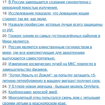
17.
В России завершается создание синхротрона с
рекордной яркостью излучения.
18.
Исследование показало, что домашние кошки
стареют так же, как люди.
19.
Назвали профессии, которые лучше всего защищены
от ИИ.
20.
Гонконг одним из самых густонаселённых районов в
Мире является.
21.
Россия является единственным государством в
мире, где все комплектующие для авиатехники
выпускаются самостоятельно.
22.
Измерение космических лучей на МКС повергло в
замешательство физиков.
23.
"Хотел Укрыть от Дождя": за попытку затащить 15-
летнюю петербурженку в машину мигрант получил срок.
24.
У S1mple новая девушка - бывшая модель Onlyfans.
25.
Кадборозавр: морской змей.
26.
Многодетный отец попытался сжечь дом с четырьмя
своими детьми в красноярском крае.