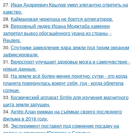
27.
Иван Андреевич Крылов умел элегантно ответить на
хамство.
28.
Каймановая черепаха не боится аллигаторов.
29.
Верховный лидер Ирана Моджтаба хаменеи
запретил вывоз обогащённого урана из страны, -
Reuters.
30.
Спутники замедление ядра земли под тихим океаном
зафиксировали.
31.
Велоспорт улучшает здоровье мозга и самочувствие -
новые данные.
32.
На земле всё более-менее понятно: сутки - это когда
планета повернулась вокруг себя, год - когда облетела
солнце.
33.
Космический аппарат Smile для изучения магнитного
щита земли запущен.
34.
Актёр Алан рикман на съёмках своего последнего
фильма в 2016 году.
35.
Эксперимент поставил под сомнение посадку на
ледяных спутниках Юпитера и Сатурна.