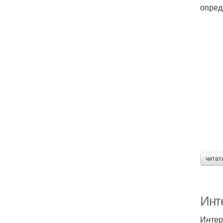
опред
читат
Инт
Интер