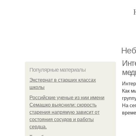
Неб
Инт
Популярные материалы
мед
Экстернат в старших классах
Интер
школы
Как м
групп
Российские ученые из нии имени
На се
Семашко выяснили: скорость
време
старения напрямую зависит от
состояния сосудов и работы
сердца.