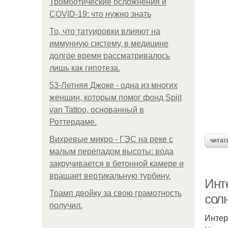
Тромботические осложнения и
COVID-19: что нужно знать
То, что татуировки влияют на
иммунную систему, в медицине
долгое время рассматривалось
лишь как гипотеза.
53-Летняя Джоке - одна из многих
женщин, которым помог фонд Spijt
van Tattoo, основанный в
Роттердаме.
Вихревые микро - ГЭС на реке с
читат
малым перепадом высоты: вода
закручивается в бетонной камере и
вращает вертикальную турбину.
Инт
Трамп двойку за свою грамотность
сол
получил.
Интер