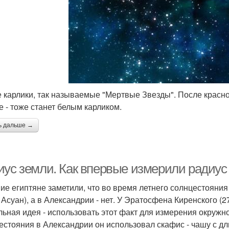
 карлики, так называемые "Мертвые Звезды". После красно
е - тоже станет белым карликом.
ь дальше →
иус земли. Как впервые измерили радиус
ие египтяне заметили, что во время летнего солнцестояния
Асуан), а в Александрии - нет. У Эратосфена Киренского (276 
льная идея - использовать этот факт для измерения окружно
естояния в Александрии он использовал скафис - чашу с д