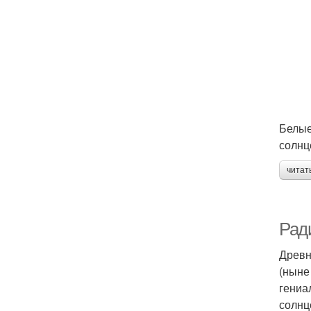
Белые
солнц
читат
Рад
Древн
(ныне 
гениа
солнц