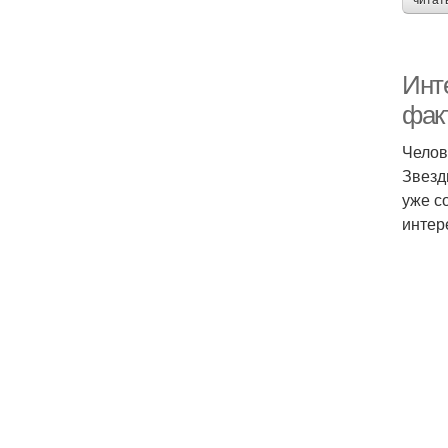
читат
Инте
фак
Челов
Звезд
уже с
интер