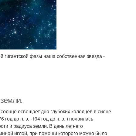
й гигантской фазы наша собственная звезда -
 земли.
 солнце освещает дно глубоких колодцев в сиене
год до н. э. -194 год до н. э. ) появилась
сти и радиуса земли. В день летнего
линной иглой, при помощи которого можно было