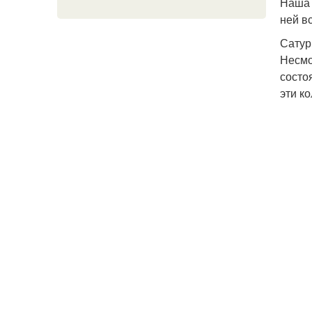
Наша 
ней вс
Сатур
Несмо
состо
эти к