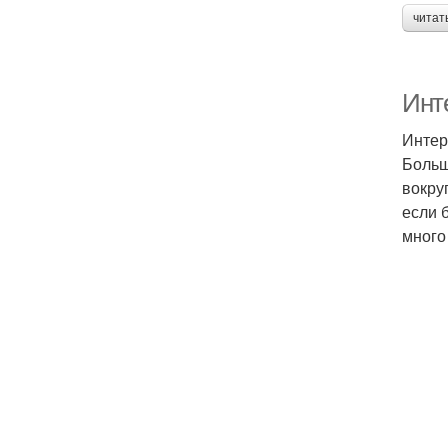
читат
Инте
Интер
Больш
вокру
если 
много