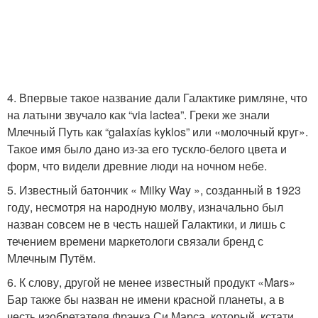
4. Впервые такое название дали Галактике римляне, что
на латыни звучало как “via lactea”. Греки же знали
Млечный Путь как “galaxías kyklos” или «молочный круг».
Такое имя было дано из-за его тускло-белого цвета и
форм, что видели древние люди на ночном небе.
5. Известный батончик « Milky Way », созданный в 1923
году, несмотря на народную молву, изначально был
назван совсем не в честь нашей Галактики, и лишь с
течением времени маркетологи связали бренд с
Млечным Путём.
6. К слову, другой не менее известный продукт «Mars»
Бар также бы назван не имени красной планеты, а в
честь изобретателя Фрэнка Си Марса, который, кстати,