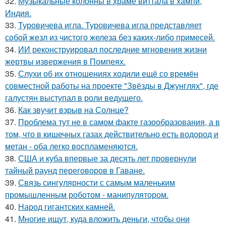
32.
Музыкальные колонны в храме виттала в хампи,
Индия.
33.
Туровичева игла. Туровичева игла представляет
собой жезл из чистого железа без каких-либо примесей.
34.
ИИ реконструировал последние мгновения жизни
жертвы извержения в Помпеях.
35.
Слухи об их отношениях ходили ещё со времён
совместной работы на проекте "Звёзды в Джунглях", где
галустян выступал в роли ведущего.
36.
Как звучит взрыв на Солнце?
37.
Проблема тут не в самом факте газообразования, а в
том, что в кишечных газах действительно есть водород и
метан - оба легко воспламеняются.
38.
США и куба впервые за десять лет провернули
тайный раунд переговоров в Гаване.
39.
Связь сингулярности с самым маленьким
промышленным роботом - манипулятором.
40.
Народ гигантских камней.
41.
Многие ищут, куда вложить деньги, чтобы они