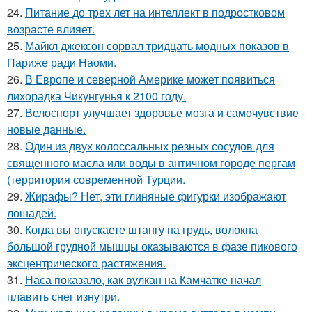
24.
Питание до трех лет на интеллект в подростковом
возрасте влияет.
25.
Майкл джексон сорвал тридцать модных показов в
Париже ради Наоми.
26.
В Европе и северной Америке может появиться
лихорадка Чикунгунья к 2100 году.
27.
Велоспорт улучшает здоровье мозга и самочувствие -
новые данные.
28.
Один из двух колоссальных резных сосудов для
священного масла или воды в античном городе пергам
(территория современной Турции.
29.
Жирафы? Нет, эти глиняные фигурки изображают
лошадей.
30.
Когда вы опускаете штангу на грудь, волокна
большой грудной мышцы оказываются в фазе пикового
эксцентрического растяжения.
31.
Наса показало, как вулкан на Камчатке начал
плавить снег изнутри.