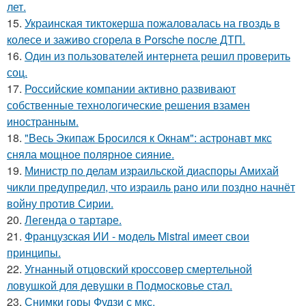
лет.
15.
Украинская тиктокерша пожаловалась на гвоздь в
колесе и заживо сгорела в Porsche после ДТП.
16.
Один из пользователей интернета решил проверить
соц.
17.
Российские компании активно развивают
собственные технологические решения взамен
иностранным.
18.
"Весь Экипаж Бросился к Окнам": астронавт мкс
сняла мощное полярное сияние.
19.
Министр по делам израильской диаспоры Амихай
чикли предупредил, что израиль рано или поздно начнёт
войну против Сирии.
20.
Легенда о тартаре.
21.
Французская ИИ - модель Mistral имеет свои
принципы.
22.
Угнанный отцовский кроссовер смертельной
ловушкой для девушки в Подмосковье стал.
23.
Снимки горы Фудзи с мкс.