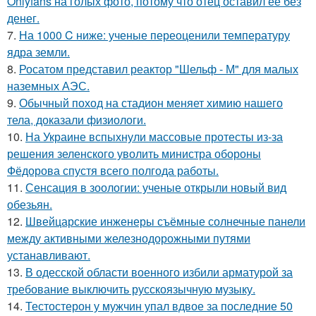
Onlyfans на голых фото, потому что отец оставил её без
денег.
7.
На 1000 C ниже: ученые переоценили температуру
ядра земли.
8.
Росатом представил реактор "Шельф - М" для малых
наземных АЭС.
9.
Обычный поход на стадион меняет химию нашего
тела, доказали физиологи.
10.
На Украине вспыхнули массовые протесты из-за
решения зеленского уволить министра обороны
Фёдорова спустя всего полгода работы.
11.
Сенсация в зоологии: ученые открыли новый вид
обезьян.
12.
Швейцарские инженеры съёмные солнечные панели
между активными железнодорожными путями
устанавливают.
13.
В одесской области военного избили арматурой за
требование выключить русскоязычную музыку.
14.
Тестостерон у мужчин упал вдвое за последние 50