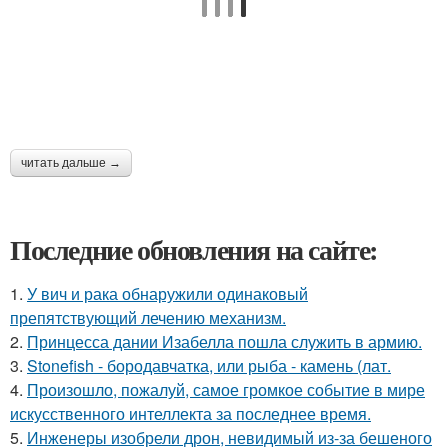
читать дальше →
Последние обновления на сайте:
1.
У вич и рака обнаружили одинаковый
препятствующий лечению механизм.
2.
Принцесса дании Изабелла пошла служить в армию.
3.
Stonefish - бородавчатка, или рыба - камень (лат.
4.
Произошло, пожалуй, самое громкое событие в мире
искусственного интеллекта за последнее время.
5.
Инженеры изобрели дрон, невидимый из-за бешеного