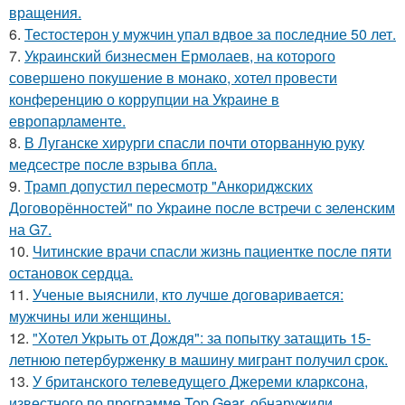
вращения.
6.
Тестостерон у мужчин упал вдвое за последние 50 лет.
7.
Украинский бизнесмен Ермолаев, на которого
совершено покушение в монако, хотел провести
конференцию о коррупции на Украине в
европарламенте.
8.
В Луганске хирурги спасли почти оторванную руку
медсестре после взрыва бпла.
9.
Трамп допустил пересмотр "Анкориджских
Договорённостей" по Украине после встречи с зеленским
на G7.
10.
Читинские врачи спасли жизнь пациентке после пяти
остановок сердца.
11.
Ученые выяснили, кто лучше договаривается:
мужчины или женщины.
12.
"Хотел Укрыть от Дождя": за попытку затащить 15-
летнюю петербурженку в машину мигрант получил срок.
13.
У британского телеведущего Джереми кларксона,
известного по программе Top Gear, обнаружили