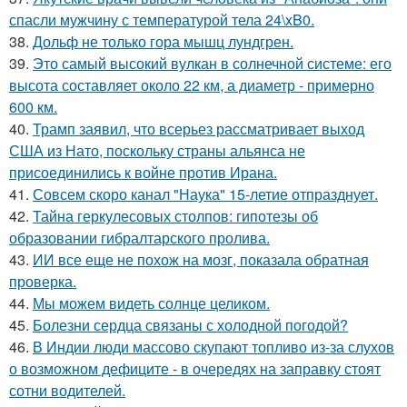
спасли мужчину с температурой тела 24\xB0.
38.
Дольф не только гора мышц лундгрен.
39.
Это самый высокий вулкан в солнечной системе: его
высота составляет около 22 км, а диаметр - примерно
600 км.
40.
Трамп заявил, что всерьез рассматривает выход
США из Нато, поскольку страны альянса не
присоединились к войне против Ирана.
41.
Совсем скоро канал "Наука" 15-летие отпразднует.
42.
Тайна геркулесовых столпов: гипотезы об
образовании гибралтарского пролива.
43.
ИИ все еще не похож на мозг, показала обратная
проверка.
44.
Мы можем видеть солнце целиком.
45.
Болезни сердца связаны с холодной погодой?
46.
В Индии люди массово скупают топливо из-за слухов
о возможном дефиците - в очередях на заправку стоят
сотни водителей.