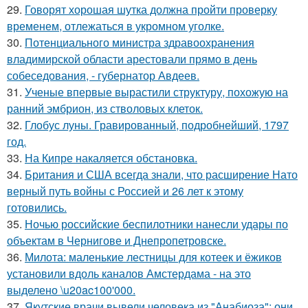
29.
Говорят хорошая шутка должна пройти проверку
временем, отлежаться в укромном уголке.
30.
Потенциального министра здравоохранения
владимирской области арестовали прямо в день
собеседования, - губернатор Авдеев.
31.
Ученые впервые вырастили структуру, похожую на
ранний эмбрион, из стволовых клеток.
32.
Глобус луны. Гравированный, подробнейший, 1797
год.
33.
На Кипре накаляется обстановка.
34.
Британия и США всегда знали, что расширение Нато
верный путь войны с Россией и 26 лет к этому
готовились.
35.
Ночью российские беспилотники нанесли удары по
объектам в Чернигове и Днепропетровске.
36.
Милота: маленькие лестницы для котеек и ёжиков
установили вдоль каналов Амстердама - на это
выделено \u20ac100'000.
37.
Якутские врачи вывели человека из "Анабиоза": они