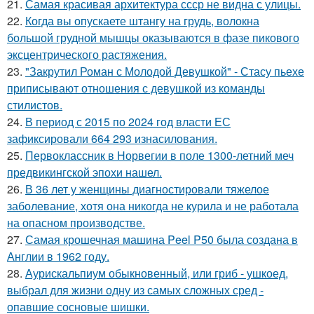
21.
Самая красивая архитектура ссср не видна с улицы.
22.
Когда вы опускаете штангу на грудь, волокна
большой грудной мышцы оказываются в фазе пикового
эксцентрического растяжения.
23.
"Закрутил Роман с Молодой Девушкой" - Стасу пьехе
приписывают отношения с девушкой из команды
стилистов.
24.
В период с 2015 по 2024 год власти ЕС
зафиксировали 664 293 изнасилования.
25.
Первоклассник в Норвегии в поле 1300-летний меч
предвикингской эпохи нашел.
26.
В 36 лет у женщины диагностировали тяжелое
заболевание, хотя она никогда не курила и не работала
на опасном производстве.
27.
Самая крошечная машина Peel P50 была создана в
Англии в 1962 году.
28.
Аурискальпиум обыкновенный, или гриб - ушкоед,
выбрал для жизни одну из самых сложных сред -
опавшие сосновые шишки.