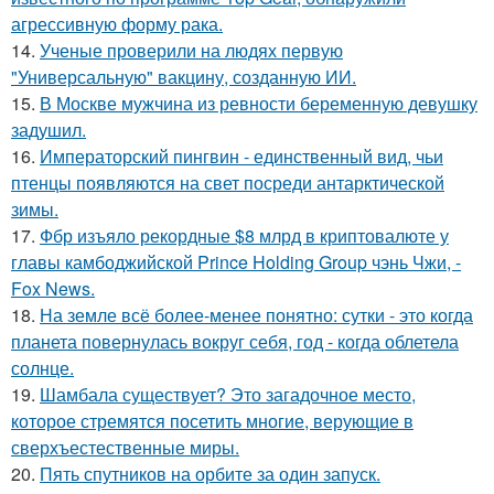
агрессивную форму рака.
14.
Ученые проверили на людях первую
"Универсальную" вакцину, созданную ИИ.
15.
В Москве мужчина из ревности беременную девушку
задушил.
16.
Императорский пингвин - единственный вид, чьи
птенцы появляются на свет посреди антарктической
зимы.
17.
Фбр изъяло рекордные $8 млрд в криптовалюте у
главы камбоджийской Prince Holding Group чэнь Чжи, -
Fox News.
18.
На земле всё более-менее понятно: сутки - это когда
планета повернулась вокруг себя, год - когда облетела
солнце.
19.
Шамбала существует? Это загадочное место,
которое стремятся посетить многие, верующие в
сверхъестественные миры.
20.
Пять спутников на орбите за один запуск.