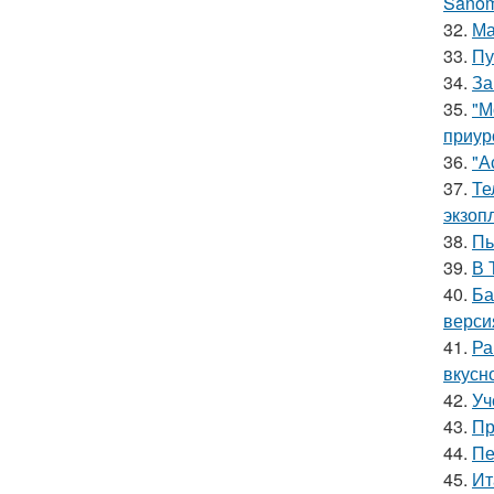
Sanom
32.
Ма
33.
Пу
34.
За
35.
"М
приур
36.
"А
37.
Те
экзоп
38.
Пь
39.
В 
40.
Ба
верси
41.
Ра
вкусно
42.
Уч
43.
Пр
44.
Пе
45.
Ит