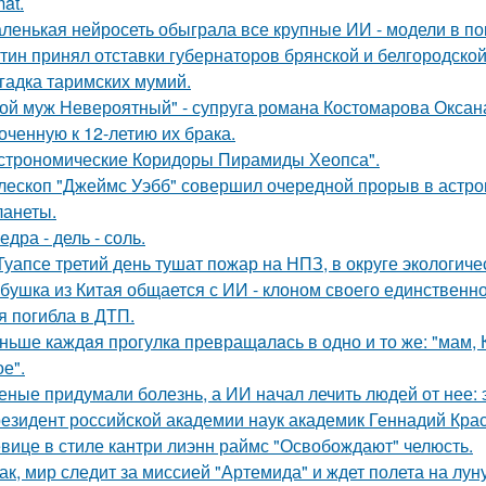
at.
ленькая нейросеть обыграла все крупные ИИ - модели в пок
тин принял отставки губернаторов брянской и белгородской 
гадка таримских мумий.
ой муж Невероятный" - супруга романа Костомарова Окса
оченную к 12-летию их брака.
строномические Коридоры Пирамиды Хеопса".
лескоп "Джеймс Уэбб" совершил очередной прорыв в астро
ланеты.
едра - дель - соль.
Туапсе третий день тушат пожар на НПЗ, в округе экологиче
бушка из Китая общается с ИИ - клоном своего единственно
я погибла в ДТП.
ньше каждaя прогулкa превращaлaсь в одно и то же: "мам, Ку
е".
еные придумали болезнь, а ИИ начал лечить людей от нее: 
езидент российской академии наук академик Геннадий Крас
вице в стиле кантри лиэнн раймс "Освобождают" челюсть.
ак, мир следит за миссией "Артемида" и ждет полета на луну