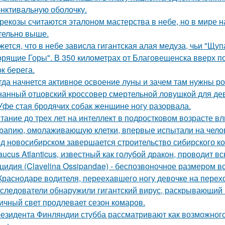
нктивальную оболочку.
рекозы считаются эталоном мастерства в небе, но в мире н
тельно выше.
жется, что в небе зависла гигантская алая медуза, чьи "Щуп
орящие Горы". В 350 километрах от Благовещенска вверх по
к берега.
гда начнется активное освоение луны и зачем там нужны ро
нанный отцовский кроссовер смертельной ловушкой для де
Уфе стая бродячих собак женщине ногу разорвала.
тание до трех лет на интеллект в подростковом возрасте вл
рапию, омолаживающую клетки, впервые испытали на чело
д новосибирском завершается строительство сибирского ко
aucus Atlanticus, известный как голубой дракон, проводит в
цидия (Clavelina Ossipandae) - беспозвоночное размером вс
Краснодаре водителя, переехавшего ногу девочке на перехо
следователи обнаружили гигантский вирус, раскрывающий
ичный свет продлевает сезон комаров.
езидента Финляндии стубба рассматривают как возможного у