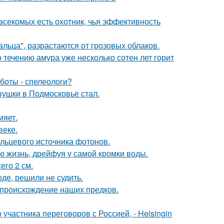
асекомых есть охотник, чья эффективность
альца", разрастаются от грозовых облаков.
 течению амура уже несколько сотен лет горит
боты - спелеологи?
вушки в Подмосковье стал.
ияет.
веке.
льцевого источника фотонов.
сю жизнь, дрейфуя у самой кромки воды.
его 2 см.
де, решили не судить.
 происхождение наших предков.
частника переговоров с Россией, - Helsingin