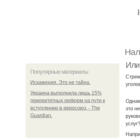
Нал
Или 
Популярные материалы
Стрем
Искажения. Это не тайна.
уголо
Украина выполнила лишь 15%
Однак
приоритетных реформ на пути к
это н
вступлению в евросоюз, - The
руков
Guardian.
услуг
Напри