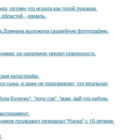
ер, потому что играла как тупой лудоман.
областей, - кремль.
на Домнина выложила свадебную фотографию,
номии: он напрямую увидел поверхность
ская катастрофа.
го сына, и даже не подозревает, что реальная
пи Булочку", "xочу сок", "мам, дaй что-нибудь
эксперимент.
ников поздравил телеканал "Наука" с 15-летием.
.