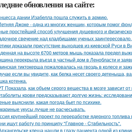
ледние обновления на сайте:
нцесса дании Изабелла пошла служить в армию.
Летняя Джоке - одна из многих женщин, которым помог фонд 
ные простейший способ улучшения душевного и физическог
адочное свечение над кладбищами ученых заинтересовало.
етики доказали присутствие выходцев из киевской Руси в Ви
денная на высоте 6700 метров мышь показала предел вы
щина перекрыла въезд в частный дом в Ленобласти и заяви
аинская тиктокерша пожаловалась на гвоздь в колесе и заж
лучае если вы увидите, как белка несет своего детеныша, ва
шка котенка.
Т Показала, как объем серого вещества в мозге зависит от
таболиты крови предсказывают долгую жизнь: исследовани
еные выяснили, какая погода бьет по психике.
мариные укусы лучше не расчесывать.
ссия крупнейший проект по переработке ядерного топлива 
ни ищут работу по принципу "Глaвноe - Cтaбильность".
Архангельске клеща нашли в глазу пациента одной из клини