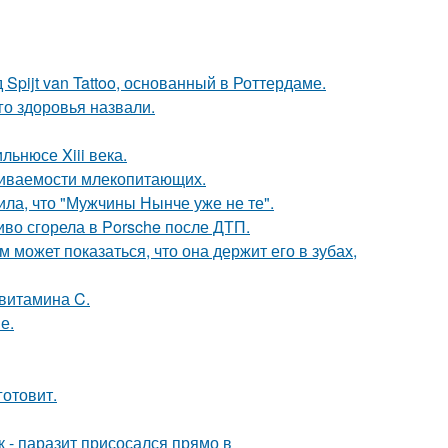
Spijt van Tattoo, основанный в Роттердаме.
о здоровья назвали.
льнюсе Xiii века.
живаемости млекопитающих.
ла, что "Мужчины Нынче уже не те".
иво сгорела в Porsche после ДТП.
м может показаться, что она держит его в зубах,
 витамина C.
е.
готовит.
к - паразит присосался прямо в