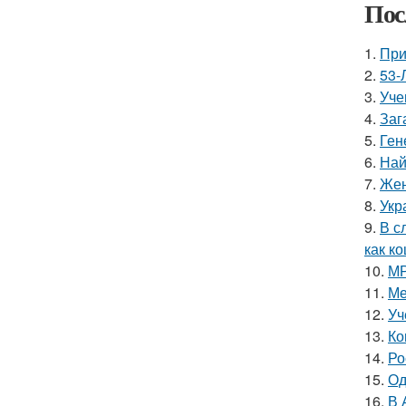
Пос
1.
При
2.
53-
3.
Уче
4.
Заг
5.
Ген
6.
Най
7.
Жен
8.
Укр
9.
В с
как ко
10.
МР
11.
Ме
12.
Уч
13.
Ко
14.
Ро
15.
Од
16.
В 