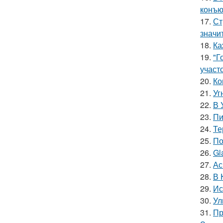
конъю
17.
Ст
значи
18.
Ка
19.
"Г
участо
20.
Ко
21.
Уг
22.
В 
23.
Пи
24.
Те
25.
По
26.
Gl
27.
Ас
28.
В 
29.
Ис
30.
Ул
31.
Пр