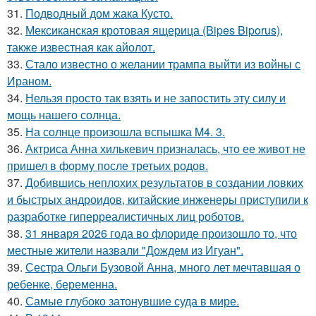
31.
Подводный дом жака Кусто.
32.
Мексиканская кротовая ящерица (Bipes Biporus),
также известная как айолот.
33.
Стало известно о желании трампа выйти из войны с
Ираном.
34.
Нельзя просто так взять и не запостить эту силу и
мощь нашего солнца.
35.
На солнце произошла вспышка M4. 3.
36.
Актриса Анна хилькевич призналась, что ее живот не
пришел в форму после третьих родов.
37.
Добившись неплохих результатов в создании ловких
и быстрых андроидов, китайские инженеры приступили к
разработке гиперреалистичных лиц роботов.
38.
31 января 2026 года во флориде произошло то, что
местные жители назвали "Дождем из Игуан".
39.
Сестра Ольги Бузовой Анна, много лет мечтавшая о
ребенке, беременна.
40.
Самые глубоко затонувшие суда в мире.