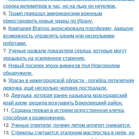
сорока километров в час, но на льду он неуклюж.
5.
Трамп приказал американским военным
приостановить новые удары по Ирану.
6.
Компания Brainco анонсировала платформу, дающую
возможность управлять одним или несколькими
роботами.
7.
Ученые назвали показатели сердца, которые могут
указывать на ускоренное старение.
8.
Новый поселок эпохи викингов под Новгородом
обнаружили.
9.
Ураган в нижегородской области - погибла пятилетняя
девочка, ещё несколько человек пострадали.
10.
Девушка, которая ранее называла краснодарский
край адом, решила возглавить Брюховецкий район.
11.
Создана первая в истории искусственная клетка,
способная к размножению.
12.
Ученые ответили, почему летом аппетит снижается.
13.
Стрекозы считаются эталоном мастерства в небе, но