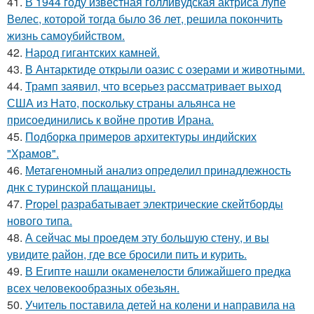
41.
В 1944 году известная голливудская актриса лупе
Велес, которой тогда было 36 лет, решила покончить
жизнь самоубийством.
42.
Народ гигантских камней.
43.
В Антарктиде открыли оазис с озерами и животными.
44.
Трамп заявил, что всерьез рассматривает выход
США из Нато, поскольку страны альянса не
присоединились к войне против Ирана.
45.
Подборка примеров архитектуры индийских
"Храмов".
46.
Метагеномный анализ определил принадлежность
днк с туринской плащаницы.
47.
Propel разрабатывает электрические скейтборды
нового типа.
48.
А сейчас мы проедем эту большую стену, и вы
увидите район, где все бросили пить и курить.
49.
В Египте нашли окаменелости ближайшего предка
всех человекообразных обезьян.
50.
Учитель поставила детей на колени и направила на