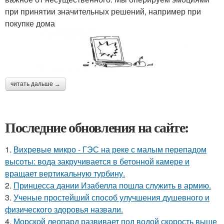
при принятии значительных решений, например при
покупке дома
читать дальше →
Последние обновления на сайте:
1.
Вихревые микро - ГЭС на реке с малым перепадом
высоты: вода закручивается в бетонной камере и
вращает вертикальную турбину.
2.
Принцесса дании Изабелла пошла служить в армию.
3.
Ученые простейший способ улучшения душевного и
физического здоровья назвали.
4.
Морской леопард развивает под водой скорость выше