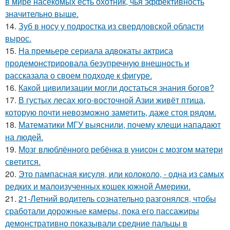
в мире насекомых есть охотник, чья эффективность
значительно выше.
14.
Зуб в носу у подростка из свердловской области
вырос.
15.
На премьере сериала адвокаты актриса
продемонстрировала безупречную внешность и
рассказала о своем подходе к фигуре.
16.
Какой цивилизации могли достаться знания богов?
17.
В густых лесах юго-восточной Азии живёт птица,
которую почти невозможно заметить, даже стоя рядом.
18.
Математики МГУ выяснили, почему клещи нападают
на людей.
19.
Мозг влюблённого ребёнка в унисон с мозгом матери
светится.
20.
Это пампасная кисуля, или колоколо, - одна из самых
редких и малоизученных кошек южной Америки.
21.
21-Летний водитель сознательно разгонялся, чтобы
сработали дорожные камеры, пока его пассажиры
демонстративно показывали средние пальцы в