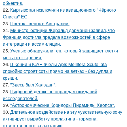
объектив.
22.
Кыргызстан исключили из авиационного "Чёрного
Списка" ЕС.
23.
Цветок - венок в Австралии.
24.
Министр юстиции Жеральд дарманен заявил, что
Франция достигла предела возможностей в сфере
интеграции и ассимиляции.
25.
Ученые обнаружили ген, который защищает клетки
мозга от старения.
26.
В Кении и ЮАР пчёлы Apis Mellifera Scutellata
спокойно строят соты прямо на ветках - без дупла и
крыши.
27.
"Здесь был Халвдан".
28.
Цифровой детокс не оправдал ожиданий
исследователей.
29.
"Астрономические Коридоры Пирамиды Хеопса".
30.
Длительное воздействие на эту чувствительную зону
активирует выработку пролактина - гормона,
ответственного за лактацию.