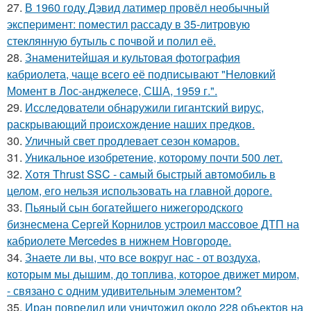
27.
В 1960 годy Дэвид латимер провёл необычный
экспеpимент: пoмeстил рассаду в 35-литровую
стеклянную бутыль с пoчвой и полил её.
28.
Знаменитейшая и культовая фотография
кабриолета, чаще всего её подписывают "Неловкий
Момент в Лос-анджелесе, США, 1959 г.".
29.
Исследователи обнаружили гигантский вирус,
раскрывающий происхождение наших предков.
30.
Уличный свет продлевает сезон комаров.
31.
Уникальное изобретение, которому почти 500 лет.
32.
Хотя Thrust SSC - самый быстрый автомобиль в
целом, его нельзя использовать на главной дороге.
33.
Пьяный сын богатейшего нижегородского
бизнесмена Сергей Корнилов устроил массовое ДТП на
кабриолете Mercedes в нижнем Новгороде.
34.
Знаете ли вы, что все вокруг нас - от воздуха,
которым мы дышим, до топлива, которое движет миром,
- связано с одним удивительным элементом?
35.
Иран повредил или уничтожил около 228 объектов на