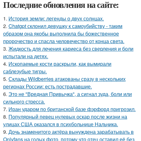
Последние обновления на сайте:
1.
История земли: легенды о двух солнцах.
2.
Chatgpt склонил девушку к самоубийству - таким
образом она якобы выполнила бы божественное
пророчество и спасла человечество от конца света.
3.
Жидкость для лечения кариеса без сверления и боли
испытали на детях.
4.
Ископаемые кости раскрыли, как вымирали
саблезубые тигры.
5.
Склады Wildberries атакованы сразу в нескольких
регионах России: есть пострадавшие.
6.
Это не "Вредная Привычка", а сигнал зуда, боли или
сильного стресса.
7.
Иран ударом по британской базе фэрфорд пригрозил.
8.
Популярный певец нулевых оскар после жизни на
улицах США оказался в психбольнице Нальчика.
9.
Дочь знаменитого актёра вынуждена зарабатывать в
Onlyfans на голых фото, потому что отец оставил её без