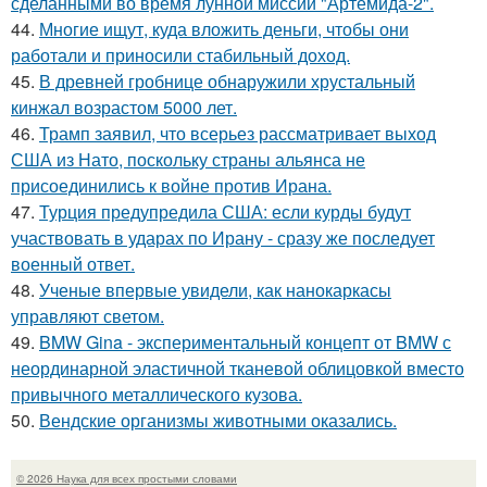
сделанными во время лунной миссии "Артемида-2".
44.
Многие ищут, куда вложить деньги, чтобы они
работали и приносили стабильный доход.
45.
В древней гробнице обнаружили хрустальный
кинжал возрастом 5000 лет.
46.
Трамп заявил, что всерьез рассматривает выход
США из Нато, поскольку страны альянса не
присоединились к войне против Ирана.
47.
Турция предупредила США: если курды будут
участвовать в ударах по Ирану - сразу же последует
военный ответ.
48.
Ученые впервые увидели, как нанокаркасы
управляют светом.
49.
BMW Gina - экспериментальный концепт от BMW с
неординарной эластичной тканевой облицовкой вместо
привычного металлического кузова.
50.
Вендские организмы животными оказались.
© 2026 Наука для всех простыми словами