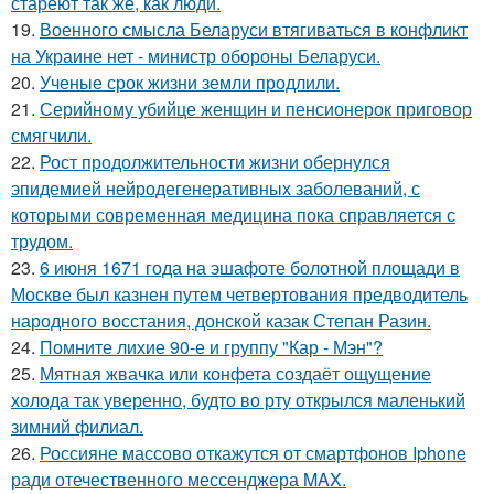
стареют так же, как люди.
19.
Военного смысла Беларуси втягиваться в конфликт
на Украине нет - министр обороны Беларуси.
20.
Ученые срок жизни земли продлили.
21.
Серийному убийце женщин и пенсионерок приговор
смягчили.
22.
Рост продолжительности жизни обернулся
эпидемией нейродегенеративных заболеваний, с
которыми современная медицина пока справляется с
трудом.
23.
6 июня 1671 года на эшафоте болотной площади в
Москве был казнен путем четвертования предводитель
народного восстания, донской казак Степан Разин.
24.
Помните лихие 90-е и группу "Кар - Мэн"?
25.
Мятная жвачка или конфета создаёт ощущение
холода так уверенно, будто во рту открылся маленький
зимний филиал.
26.
Россияне массово откажутся от смартфонов Iphone
ради отечественного мессенджера MAX.