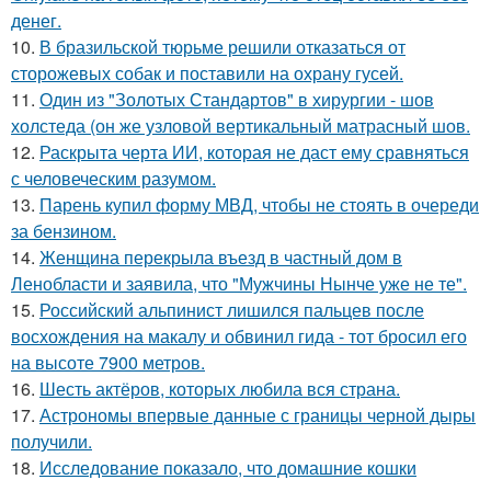
денег.
10.
В бразильской тюрьме решили отказаться от
сторожевых собак и поставили на охрану гусей.
11.
Один из "Золотых Стандартов" в хирургии - шов
холстеда (он же узловой вертикальный матрасный шов.
12.
Раскрыта черта ИИ, которая не даст ему сравняться
с человеческим разумом.
13.
Парень купил форму МВД, чтобы не стоять в очереди
за бензином.
14.
Женщина перекрыла въезд в частный дом в
Ленобласти и заявила, что "Мужчины Нынче уже не те".
15.
Российский альпинист лишился пальцев после
восхождения на макалу и обвинил гида - тот бросил его
на высоте 7900 метров.
16.
Шесть актёров, которых любила вся страна.
17.
Астрономы впервые данные с границы черной дыры
получили.
18.
Исследование показало, что домашние кошки