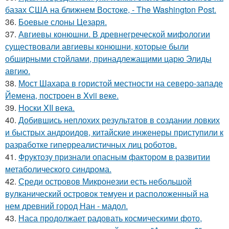
базах США на ближнем Востоке, - The Washington Post.
36.
Боевые слоны Цезаря.
37.
Авгиевы конюшни. В древнегреческой мифологии
существовали авгиевы конюшни, которые были
обширными стойлами, принадлежащими царю Элиды
авгию.
38.
Мост Шахара в гористой местности на северо-западе
Йемена, построен в Xvii веке.
39.
Носки XII века.
40.
Добившись неплохих результатов в создании ловких
и быстрых андроидов, китайские инженеры приступили к
разработке гиперреалистичных лиц роботов.
41.
Фруктозу признали опасным фактором в развитии
метаболического синдрома.
42.
Среди островов Микронезии есть небольшой
вулканический островок темуен и расположенный на
нем древний город Нан - мадол.
43.
Наса продолжает радовать космическими фото,