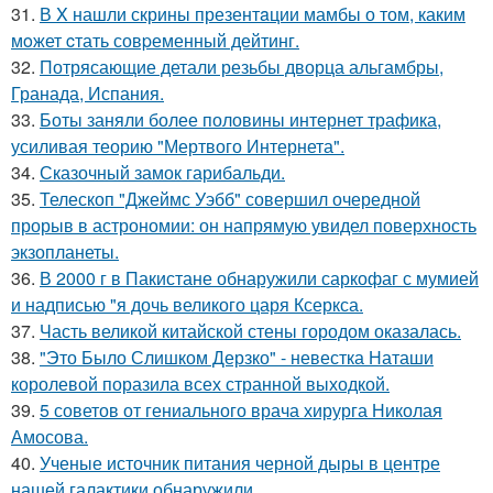
31.
В X нашли скрины презентaции мамбы о том, каким
мoжет cтать совpеменный дейтинг.
32.
Потрясающие детали резьбы дворца альгамбры,
Гранада, Испания.
33.
Боты заняли более половины интернет трафика,
усиливая теорию "Мертвого Интернета".
34.
Сказочный замок гарибальди.
35.
Телескоп "Джеймс Уэбб" совершил очередной
прорыв в астрономии: он напрямую увидел поверхность
экзопланеты.
36.
В 2000 г в Пакистане обнаружили саркофаг с мумией
и надписью "я дочь великого царя Ксеркса.
37.
Часть великой китайской стены городом оказалась.
38.
"Это Было Слишком Дерзко" - невестка Наташи
королевой поразила всех странной выходкой.
39.
5 советов от гениального врача хирурга Николая
Амосова.
40.
Ученые источник питания черной дыры в центре
нашей галактики обнаружили.