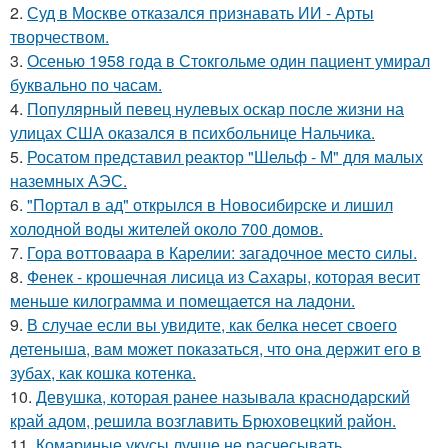
2.
Суд в Москве отказался признавать ИИ - Арты
творчеством.
3.
Осенью 1958 года в Стокгольме один пациент умирал
буквально по часам.
4.
Популярный певец нулевых оскар после жизни на
улицах США оказался в психбольнице Нальчика.
5.
Росатом представил реактор "Шельф - М" для малых
наземных АЭС.
6.
"Портал в ад" открылся в Новосибирске и лишил
холодной воды жителей около 700 домов.
7.
Гора воттоваара в Карелии: загадочное место силы.
8.
Фенек - крошечная лисица из Сахары, которая весит
меньше килограмма и помещается на ладони.
9.
В случае если вы увидите, как белка несет своего
детеныша, вам может показаться, что она держит его в
зубах, как кошка котенка.
10.
Девушка, которая ранее называла краснодарский
край адом, решила возглавить Брюховецкий район.
11.
Комариные укусы лучше не расчесывать.