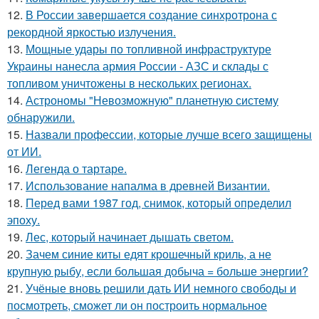
12.
В России завершается создание синхротрона с
рекордной яркостью излучения.
13.
Мощные удары по топливной инфраструктуре
Украины нанесла армия России - АЗС и склады с
топливом уничтожены в нескольких регионах.
14.
Астрономы "Невозможную" планетную систему
обнаружили.
15.
Назвали профессии, которые лучше всего защищены
от ИИ.
16.
Легенда о тартаре.
17.
Использование напалма в древней Византии.
18.
Перед вами 1987 год, снимок, который определил
эпоху.
19.
Лес, который начинает дышать светом.
20.
Зачем синие киты едят крошечный криль, а не
крупную рыбу, если большая добыча = больше энергии?
21.
Учёные вновь решили дать ИИ немного свободы и
посмотреть, сможет ли он построить нормальное