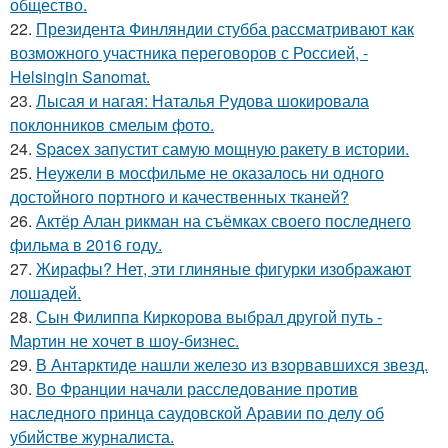
общество.
22.
Президента Финляндии стубба рассматривают как
возможного участника переговоров с Россией, -
Helsingin Sanomat.
23.
Лысая и нагая: Наталья Рудова шокировала
поклонников смелым фото.
24.
Spacex запустит самую мощную ракету в истории.
25.
Неужели в мосфильме не оказалось ни одного
достойного портного и качественных тканей?
26.
Актёр Алан рикман на съёмках своего последнего
фильма в 2016 году.
27.
Жирафы? Нет, эти глиняные фигурки изображают
лошадей.
28.
Сын Филиппa Киркоровa выбрал другой путь -
Mартин не хочет в шоy-бизнес.
29.
В Антарктиде нашли железо из взорвавшихся звезд.
30.
Во Франции начали расследование против
наследного принца саудовской Аравии по делу об
убийстве журналиста.