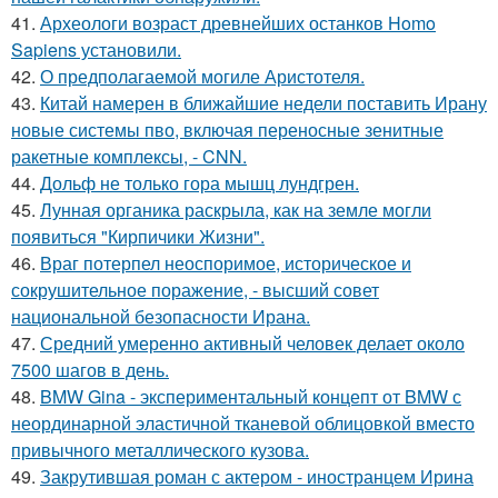
41.
Археологи возраст древнейших останков Homo
Sapiens установили.
42.
О предполагаемой могиле Аристотеля.
43.
Китай намерен в ближайшие недели поставить Ирану
новые системы пво, включая переносные зенитные
ракетные комплексы, - CNN.
44.
Дольф не только гора мышц лундгрен.
45.
Лунная органика раскрыла, как на земле могли
появиться "Кирпичики Жизни".
46.
Враг потерпел неоспоримое, историческое и
сокрушительное поражение, - высший совет
национальной безопасности Ирана.
47.
Средний умеренно активный человек делает около
7500 шагов в день.
48.
BMW Gina - экспериментальный концепт от BMW с
неординарной эластичной тканевой облицовкой вместо
привычного металлического кузова.
49.
Закрутившая роман с актером - иностранцем Ирина