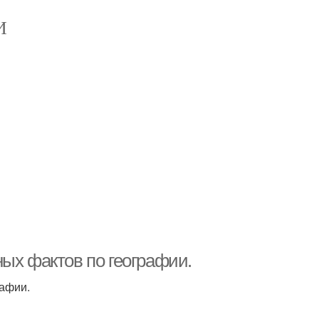
И
ых фактов по географии.
рафии.