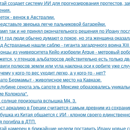
тай создает систему ИИ для прогнозирования протестов, з
ения.
еток - венок в Австралии.
едставьте зверька легче пальчиковой батарейки.
амп так и не принял окончательного решения по Ирану посл
91 год люди обычно думают о покое, но эта женщина оказала
д Астраханью нашли саблю - гиганта загадочного воина Xiii 
онцы из университета Кейо изобрели Arque - метровый робо
жется, у птенцов альбатросов действительно есть только д
виги полюсов земли или угла наклона оси к орбите уже слу
чему у кого-то вес уходит легко, а у кого-то - нет?
ато Бермамыт - живописное место на Кавказе.
глубине сенота эль сапоте в Мексике образовались уникал
ие Колокола".
 солнце произошла вспышка M4. 3.
ст аркадико в Греции считается самым древним из сохрани
бушка из Китая общается с ИИ - клоном своего единственно
я погибла в ДТП.
тай намерен в ближайшие недели поставить Ирану новые 