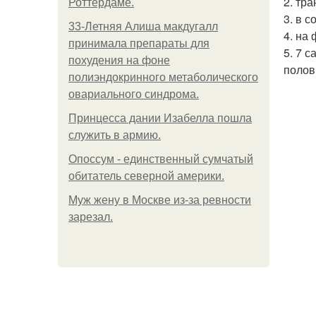
2. тр
Роттердаме.
3. в 
33-Летняя Алиша макдугалл
4. на
принимала препараты для
5. 7 
похудения на фоне
полов
полиэндокринного метаболического
овариального синдрома.
Принцесса дании Изабелла пошла
служить в армию.
Опоссум - единственный сумчатый
обитатель северной америки.
Mуж жену в Москве из-за ревности
зарезал.