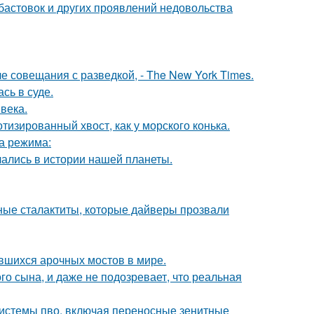
абастовок и других проявлений недовольства
е совещания с разведкой, - The New York Times.
сь в суде.
века.
тизированный хвост, как у морского конька.
ва режима:
чались в истории нашей планеты.
ьные сталактиты, которые дайверы прозвали
вшихся арочных мостов в мире.
го сына, и даже не подозревает, что реальная
системы пво, включая переносные зенитные