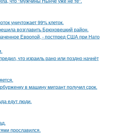
ла, что "Мужчины Нынче уже не те".
оток уничтожает 99% клеток.
 решила возглавить Брюховецкий район.
лаченное Европой, - постпред США при Нато
.
редил, что израиль рано или поздно начнёт
яется.
ербурженку в машину мигрант получил срок.
уда едут люди.
ад.
тями прославился.