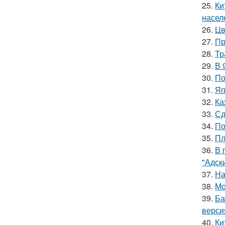
25.
Ки
насел
26.
Цв
27.
Пр
28.
Тр
29.
В 
30.
По
31.
Яп
32.
Ка
33.
Сд
34.
По
35.
Пл
36.
В 
"Адск
37.
На
38.
Мо
39.
Ба
верси
40.
Ки