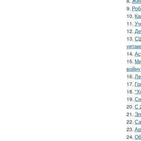
8.
Жен
9.
Роб
10.
Ка
11.
Уч
12.
Де
13.
СШ
уитак
14.
Ас
15.
Ми
войну
16.
Ле
17.
Го
18.
"Х
19.
Сн
20.
С 
21.
Эл
22.
Са
23.
Ар
24.
Об