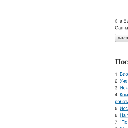
6. в 
Сан-м
читат
Пос
1.
Био
2.
Уче
3.
Иск
4.
Ком
робот
5.
Исс
6.
На 
7.
"По