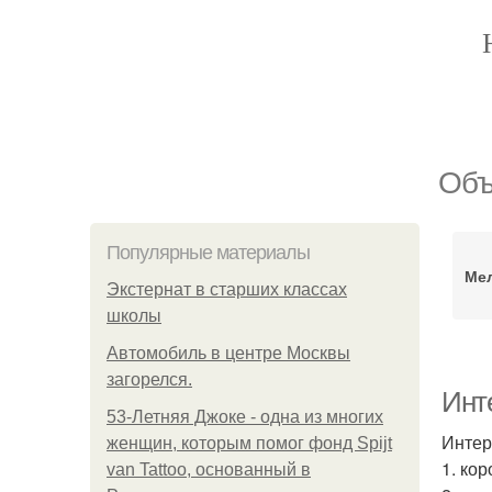
Объ
Популярные материалы
Ме
Экстернат в старших классах
школы
Автомобиль в центре Москвы
загорелся.
Инт
53-Летняя Джоке - одна из многих
Интер
женщин, которым помог фонд Spijt
1. ко
van Tattoo, основанный в