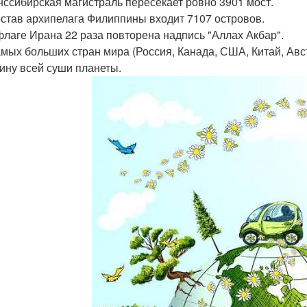
анссибирская магистраль пересекает ровно 3901 мост.
состав архипелага Филиппины входит 7107 островов.
 флаге Ирана 22 раза повторена надпись "Аллах Акбар".
самых больших стран мира (Россия, Канада, США, Китай, Ав
ину всей суши планеты.