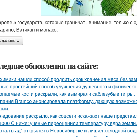
Европе 5 государств, которые граничат , внимание, только с
арино, Ватикан и монако.
ь дальше →
ледние обновления на сайте:
химики нашли способ продлить срок хранения мяса без зам
ные простейший способ улучшения душевного и физическог
опаемые кости раскрыли, как вымирали саблезубые тигры.
пания Brainco анонсировала платформу, дающую возможно
ами.
ледование раскрыло, как соцсети искажают наше представл
1000 C ниже: ученые переоценили температуру ядра земли.
ртал в ад" открылся в Новосибирске и лишил холодной вод