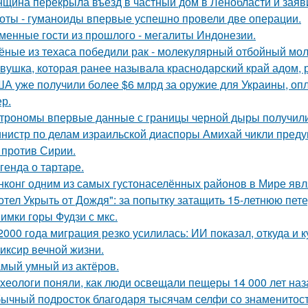
щина перекрыла въезд в частный дом в Ленобласти и заяви
оты - гуманоиды впервые успешно провели две операции.
менные гости из прошлого - мегалиты Индонезии.
ёные из техаса победили рак - молекулярный отбойный мол
вушка, которая ранее называла краснодарский край адом,
А уже получили более $6 млрд за оружие для Украины, оп
ер.
трономы впервые данные с границы черной дыры получили
нистр по делам израильской диаспоры Амихай чикли предуп
 против Сирии.
генда о тартаре.
нконг одним из самых густонаселённых районов в Мире явл
отел Укрыть от Дождя": за попытку затащить 15-летнюю пет
имки горы Фудзи с мкс.
2000 года миграция резко усилилась: ИИ показал, откуда и к
иксир вечной жизни.
мый умный из актёров.
хеологи поняли, как люди освещали пещеры 14 000 лет наз
ычный подросток благодаря тысячам селфи со знаменитос