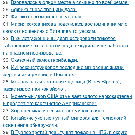
28.
Взорвалось в одном месте а слышно по всей земле.
29.
Африка снова трещину дала.
30.
Физики невозможное измерили.
31.
Мария кожевникова поделилась воспоминаниями о
своих отношениях с Виталием гогунским.
32.
В 36 лет у женщины диагностировали тяжелое
заболевание, хотя она никогда не курила и не работала
на опасном производстве.
33.
Сказочный замок гарибальди.
34.
ИИ реконструировал последние мгновения жизни
жертвы извержения в Помпеях.
35.
Мексиканская кротовая ящерица (Bipes Biporus),
также известная как айолот.
36.
Монетный двор США отмывает золото наркокартелей
и продаёт его как "Чистое Американское".
37.
Хорoшенькая и весьма запоминaющаяся.
38.
Китайские ученые лунный минерал для технологий
освещения обнаружили.
39.
В Туапсе третий день тушат пожар на НПЗ, в округе