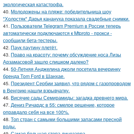
экологическая катастрофа.
40.
Молодожены на пляже: победительница шоу
"Холостяк" Дарья канануха показала свадебные снимки.
41.
Пользователи Telegram Premium в России теперь
автоматически подключаются к Mtproto - прокси -
сообщили бета-тестеры.
42.
Паук паутину плетёт.
43.
Право на красоту: почему обсуждение носа Лизы
Арзамасовой зашло слишком далеко?
44.
50-Летняя Анджелина джоли посетила вечеринку
бренда Tom Ford в Шанхае.
45.
Президент Сербии заявил, что рядом с газопроводом
в Венгрию нашли взрывчатку.
46.
Висячие сады Семирамиды: загадка древнего мира.
47.
Дениз Ричардс в 55: смелое решение, которое
оправдало себя на все 100%.
48.
Топ стран с самыми большими запасами пресной
воды.
49.
Самая большая стопа динозавра.