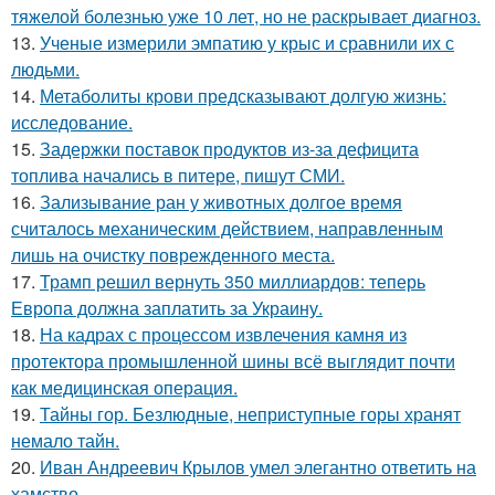
тяжелой болезнью уже 10 лет, но не раскрывает диагноз.
13.
Ученые измерили эмпатию у крыс и сравнили их с
людьми.
14.
Метаболиты крови предсказывают долгую жизнь:
исследование.
15.
Задержки поставок продуктов из-за дефицита
топлива начались в питере, пишут СМИ.
16.
Зализывание ран у животных долгое время
считалось механическим действием, направленным
лишь на очистку поврежденного места.
17.
Трамп решил вернуть 350 миллиардов: теперь
Европа должна заплатить за Украину.
18.
На кадрах с процессом извлечения камня из
протектора промышленной шины всё выглядит почти
как медицинская операция.
19.
Тайны гор. Безлюдные, неприступные горы хранят
немало тайн.
20.
Иван Андреевич Крылов умел элегантно ответить на
хамство.