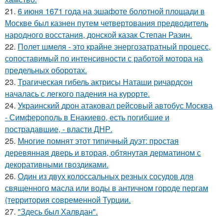
21.
6 июня 1671 года на эшафоте болотной площади в
Москве был казнен путем четвертования предводитель
народного восстания, донской казак Степан Разин.
22.
Полет шмеля - это крайне энергозатратный процесс,
сопоставимый по интенсивности с работой мотора на
предельных оборотах.
23.
Трагическая гибель актрисы Наташи ричардсон
началась с легкого падения на курорте.
24.
Украинский дрон атаковал рейсовый автобус Москва
- Симферополь в Енакиево, есть погибшие и
пострадавшие, - власти ДНР.
25.
Многие помнят этот типичный дуэт: простая
деревянная дверь и вторая, обтянутая дерматином с
декоративными гвоздиками.
26.
Один из двух колоссальных резных сосудов для
священного масла или воды в античном городе пергам
(территория современной Турции.
27.
"Здесь был Халвдан".