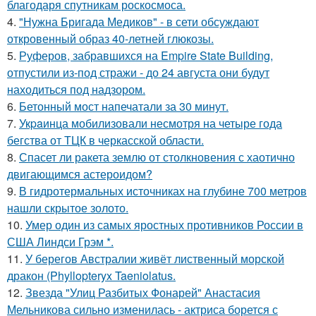
благодаря спутникам роскосмоса.
4.
"Нужна Бригада Медиков" - в сети обсуждают
откровенный образ 40-летней глюкозы.
5.
Руферов, забравшихся на Empire State Building,
отпустили из-под стражи - до 24 августа они будут
находиться под надзором.
6.
Бетонный мост напечатали за 30 минут.
7.
Укpaинца мобилизовали несмотря на четыре года
бегства от ТЦК в черкасской области.
8.
Спасет ли ракета землю от столкновения с хаотично
двигающимся астероидом?
9.
В гидротермальных источниках на глубине 700 метров
нашли скрытое золото.
10.
Умер один из самых яростных противников России в
США Линдси Грэм *.
11.
У берегов Австралии живёт лиственный морской
дракон (Phyllopteryx Taeniolatus.
12.
Звезда "Улиц Разбитых Фонарей" Анастасия
Мельникова сильно изменилась - актриса борется с