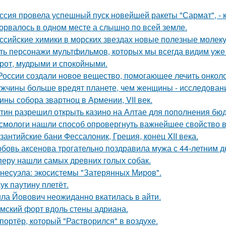
ссия провела успешный пуск новейшей ракеты "Сармат", -
орвалось в одном месте а слышно по всей земле.
ссийские химики в морских звездах новые полезные молек
ть персонажи мультфильмов, которых мы всегда видим уже 
рот, мудрыми и спокойными.
России создали новое вещество, помогающее лечить онколо
жчины больше вредят планете, чем женщины - исследован
ины собора звартноц в Армении, VII век.
тин разрешил открыть казино на Алтае для пополнения бюд
смологи нашли способ опровергнуть важнейшее свойство в
зантийские бани Фессалоник, Греция, конец XII века.
бовь аксенова трогательно поздравила мужа с 44-летним 
перу нашли самых древних голых собак.
несуэла: экосистемы "Затерянных Миров".
ук паутину плетёт.
ла Йовович неожиданно вкатилась в айти.
мский форт вдоль стены адриана.
портёр, который "Растворился" в воздухе.