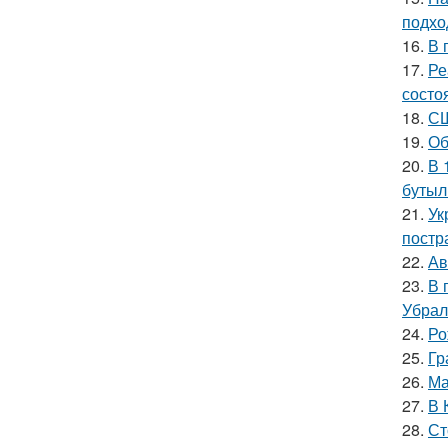
подхо
16.
В 
17.
Ре
состо
18.
СШ
19.
Об
20.
В 
бутыл
21.
Ук
постр
22.
Ав
23.
В 
Убрал
24.
Ро
25.
Гр
26.
Ма
27.
В 
28.
Ст