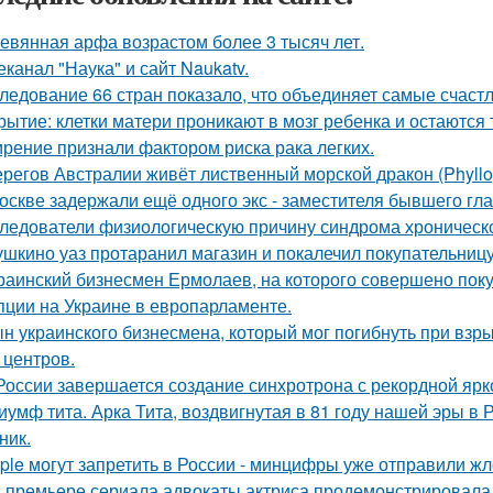
евянная арфа возрастом более 3 тысяч лет.
еканал "Наука" и сайт Naukatv.
ледование 66 стран показало, что объединяет самые счаст
рытие: клетки матери проникают в мозг ребенка и остаются 
рение признали фактором риска рака легких.
ерегов Австралии живёт лиственный морской дракон (Phyllop
оскве задержали ещё одного экс - заместителя бывшего гл
ледователи физиологическую причину синдрома хроническо
ушкино уаз протаранил магазин и покалечил покупательницу
раинский бизнесмен Ермолаев, на которого совершено пок
пции на Украине в европарламенте.
н украинского бизнесмена, который мог погибнуть при взр
 центров.
России завершается создание синхротрона с рекордной ярк
иумф тита. Арка Тита, воздвигнутая в 81 году нашей эры в 
ник.
ple могут запретить в России - минцифры уже отправили жл
 премьере сериала адвокаты актриса продемонстрировала 