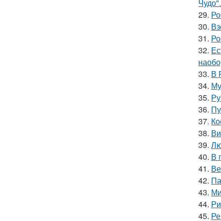
Чудо".
29.
Ро
30.
Вз
31.
Ро
32.
Ес
наобо
33.
В 
34.
Му
35.
Ру
36.
Пу
37.
Ко
38.
Ви
39.
Лю
40.
В 
41.
Ве
42.
Па
43.
Ми
44.
Ри
45.
Ре