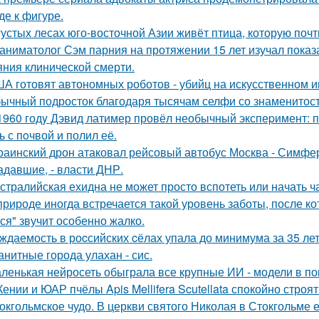
де к фигуре.
густых лесах юго-восточной Азии живёт птица, которую поч
аниматолог Сэм парния на протяжении 15 лет изучал показ
яния клинической смерти.
А готовят автономных роботов - убийц на искусственном и
ычный подросток благодаря тысячам селфи со знаменитос
1960 годy Дэвид латимер провёл необычный экспеpимент: 
ь с пoчвой и полил её.
раинский дрон атаковал рейсовый автобус Москва - Симфер
адавшие, - власти ДНР.
стралийская ехидна не может просто вспотеть или начать ч
природе иногда встречается такой уровень заботы, после к
ся" звучит особенно жалко.
ждаемость в роcсийских cёлах упала до минимума за 35 лет
анитные города улахан - сис.
ленькая нейросеть обыграла все крупные ИИ - модели в пок
Кении и ЮАР пчёлы Apis Mellifera Scutellata спокойно строят
окгольмское чудо. В церкви святого Николая в Стокгольме 