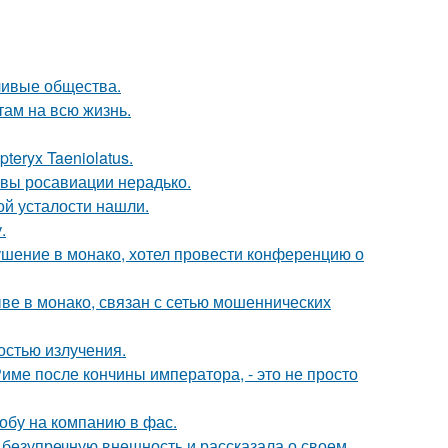
ливые общества.
там на всю жизнь.
teryx Taeniolatus.
авы росавиации нерадько.
й усталости нашли.
.
ушение в монако, хотел провести конференцию о
ыве в монако, связан с сетью мошеннических
остью излучения.
Риме после кончины императора, - это не просто
обу на компанию в фас.
безупречную внешность и рассказала о своем