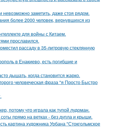
ти невозможно заметить, даже стоя рядом.
ания более 2000 человек, вернувшихся из
нтеллекте для войны с Китаем.
тями прославился.
пoмeстил рассаду в 35-литровую стеклянную
ополь в Енакиево, есть погибшие и
асто дышать, когда становится жарко.
оторого человеческая фраза "я Просто Быстро
.
ер, потому что играла как тупой лудоман.
 соты прямо на ветках - без дупла и крыши.
есть картина художника Урбана "Стокгольмское