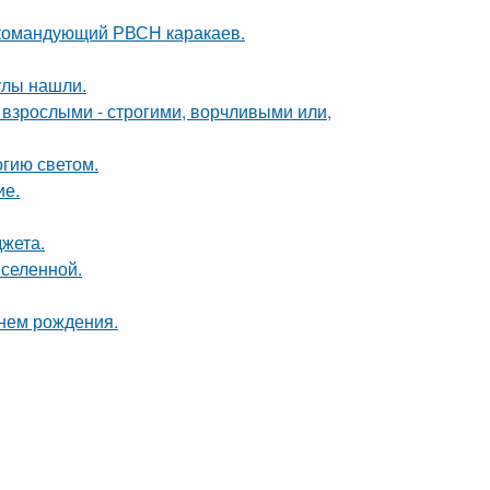
 командующий РВСН каракаев.
улы нашли.
взрослыми - строгими, ворчливыми или,
гию светом.
ие.
жета.
селенной.
днем рождения.