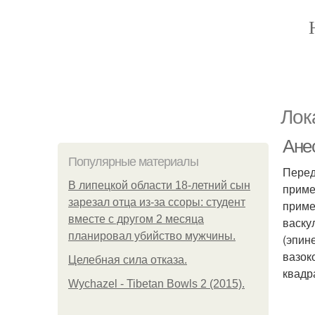
Лок
Анес
Популярные материалы
Перед
В липецкой области 18-летний сын
приме
зарезал отца из-за ссоры: студент
приме
вместе с другом 2 месяца
васку
планировал убийство мужчины.
(эпин
вазок
Целебная сила отказа.
квадр
Wychazel - Tibetan Bowls 2 (2015).