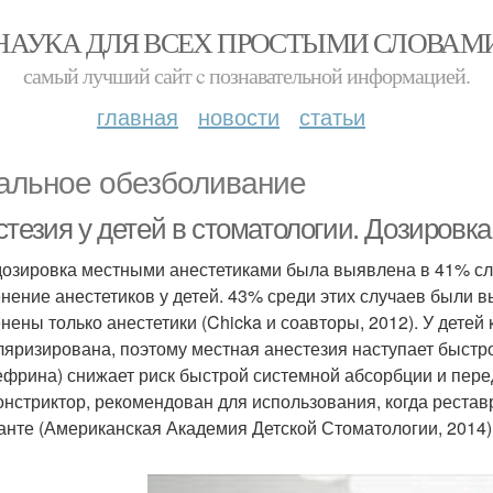
НАУКА ДЛЯ ВСЕХ ПРОСТЫМИ СЛОВАМ
самый лучший сайт c познавательной информацией.
главная
новости
статьи
альное обезболивание
тезия у детей в стоматологии. Дозировка
озировка местными анестетиками была выявлена в 41% сл
нение анестетиков у детей. 43% среди этих случаев были в
нены только анестетики (Chicka и соавторы, 2012). У детей 
ляризирована, поэтому местная анестезия наступает быстр
ефрина) снижает риск быстрой системной абсорбции и пере
онстриктор, рекомендован для использования, когда реста
анте (Американская Академия Детской Стоматологии, 2014)