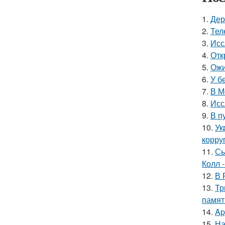
1.
Дер
2.
Тел
3.
Исс
4.
Отк
5.
Ожи
6.
У б
7.
В М
8.
Исс
9.
В п
10.
Ук
корру
11.
Сы
Колл -
12.
В 
13.
Тр
памят
14.
Ap
15.
На