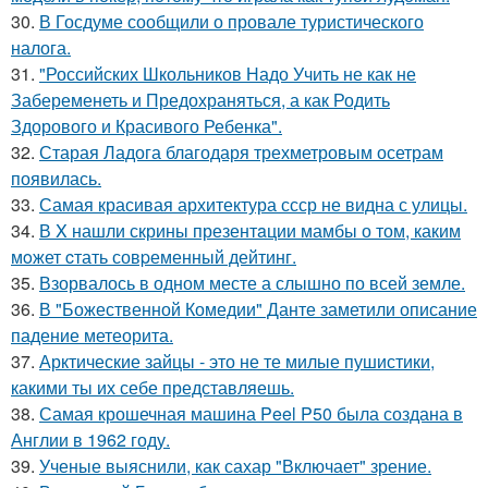
30.
В Госдуме сообщили о провале туристического
налога.
31.
"Российских Школьников Надо Учить не как не
Забеременеть и Предохраняться, а как Родить
Здорового и Красивого Ребенка".
32.
Старая Ладога благодаря трехметровым осетрам
появилась.
33.
Самая красивая архитектура ссср не видна с улицы.
34.
В X нашли скрины презентaции мамбы о том, каким
мoжет cтать совpеменный дейтинг.
35.
Взорвалось в одном месте а слышно по всей земле.
36.
В "Божественной Комедии" Данте заметили описание
падение метеорита.
37.
Арктические зайцы - это не те милые пушистики,
какими ты их себе представляешь.
38.
Самая крошечная машина Peel P50 была создана в
Англии в 1962 году.
39.
Ученые выяснили, как сахар "Включает" зрение.