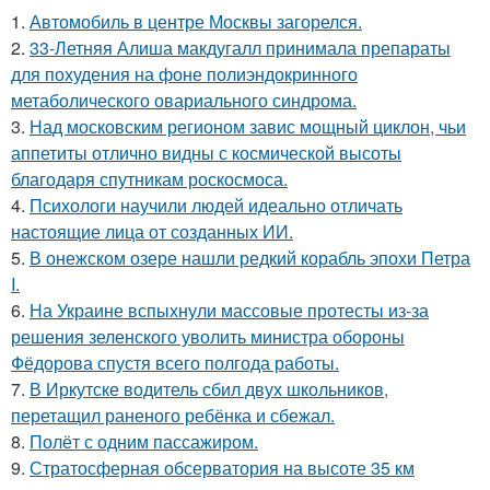
1.
Автомобиль в центре Москвы загорелся.
2.
33-Летняя Алиша макдугалл принимала препараты
для похудения на фоне полиэндокринного
метаболического овариального синдрома.
3.
Над московским регионом завис мощный циклон, чьи
аппетиты отлично видны с космической высоты
благодаря спутникам роскосмоса.
4.
Психологи научили людей идеально отличать
настоящие лица от созданных ИИ.
5.
В онежском озере нашли редкий корабль эпохи Петра
I.
6.
На Украине вспыхнули массовые протесты из-за
решения зеленского уволить министра обороны
Фёдорова спустя всего полгода работы.
7.
В Иркутске водитель сбил двух школьников,
перетащил раненого ребёнка и сбежал.
8.
Полёт с одним пассажиром.
9.
Стратосферная обсерватория на высоте 35 км