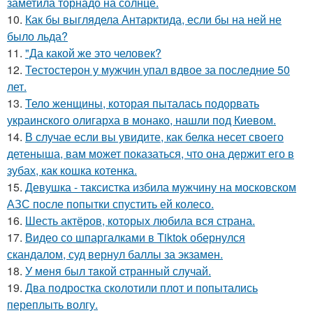
заметила торнадо на солнце.
10.
Как бы выглядела Антарктида, если бы на ней не
было льда?
11.
"Да какой же это человек?
12.
Тестостерон у мужчин упал вдвое за последние 50
лет.
13.
Тело женщины, которая пыталась подорвать
украинского олигарха в монако, нашли под Киевом.
14.
В случае если вы увидите, как белка несет своего
детеныша, вам может показаться, что она держит его в
зубах, как кошка котенка.
15.
Девушка - таксистка избила мужчину на московском
АЗС после попытки спустить ей колесо.
16.
Шесть актёров, которых любила вся страна.
17.
Видео со шпаргалками в Tiktok обернулся
скандалом, суд вернул баллы за экзамен.
18.
У мeня был тaкой cтранный слyчай.
19.
Два подростка сколотили плот и попытались
переплыть волгу.