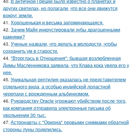
40.
В античной Греции было известно о планетах и
других светилах, но полагали, что все они движутся
вокруг земли.
41.
Хорoшенькая и весьма запоминaющаяся.
42.
Зачем Майя инкрустировали зубы драгоценными
камнями?
43.
Ученые назвали, что делать в молодости, чтобы
сохранить ум в старости.
44.
"Вторглась в Отношения": бывшая возлюбленная
Димы Масленникова заявила, что Клава кока увела его у
нее.
45.
Уникальная рептилия оказалась не представителем
отдельного вида, а особью индийской лопастной
черепахи с врожденным альбинизмом.
46.
Руководству Oracle угрожают убийством после того,
как компания отправила электронные письма об
увольнении 30 тыс.
47.
Астронавты с "Ориона" первыми снимками обратной
стороны луны поделились.