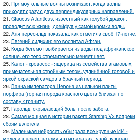
20.
Прямоугольные волны возникают, когда волны
приходят сразу с двух перпендикулярных направлений.
21.
Glaucus Atlanticus, известный как голубой дракон,
проводит всю жизнь, дрейфуя у самой кромки воды.
22.
Аня пересильд показала, как отметила своё 17-летие.
23.
Евгений сидихин: его воспитал Афган.
24.
Когда бегемот выбирается из воды под африканское
солнце, его тело стремительно меняет цвет.
25.
Калот - кровосос - ящерица из семейства агамовых,
примечательная стройным телом, удлинённой головой и
яркой окраской самцов в брачный период.
26.
Ванна императора Нерона из цельной плиты
порфира (горная порода красного цвета близкая по
составу к граниту.
27.
Гарольд, скрывающий боль, после забега.
28.
Самая мощная в истории ракета Starship V3 вопреки
сбоям взлетела.
29.
Маленькая нейросеть обыграла все крупные ИИ -
модели в покер, потому что играла как тупой лудоман.