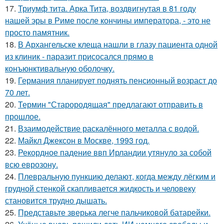
17.
Триумф тита. Арка Тита, воздвигнутая в 81 году
нашей эры в Риме после кончины императора, - это не
просто памятник.
18.
В Архангельске клеща нашли в глазу пациента одной
из клиник - паразит присосался прямо в
конъюнктивальную оболочку.
19.
Германия планирует поднять пенсионный возраст до
70 лет.
20.
Термин "Старородящая" предлагают отправить в
прошлое.
21.
Взаимодействие раскалённого металла с водой.
22.
Майкл Джексон в Москве, 1993 год.
23.
Рекордное падение ввп Ирландии утянуло за собой
всю еврозону.
24.
Плевральную пункцию делают, когда между лёгким и
грудной стенкой скапливается жидкость и человеку
становится трудно дышать.
25.
Представьте зверька легче пальчиковой батарейки.