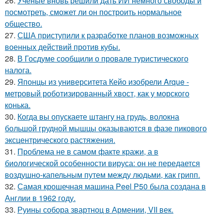
26.
Учёные вновь решили дать ИИ немного свободы и
посмотреть, сможет ли он построить нормальное
общество.
27.
США приступили к разработке планов возможных
военных действий против кубы.
28.
В Госдуме сообщили о провале туристического
налога.
29.
Японцы из университета Кейо изобрели Arque -
метровый роботизированный хвост, как у морского
конька.
30.
Когда вы опускаете штангу на грудь, волокна
большой грудной мышцы оказываются в фазе пикового
эксцентрического растяжения.
31.
Проблема не в самом факте кражи, а в
биологической особенности вируса: он не передается
воздушно-капельным путем между людьми, как грипп.
32.
Самая крошечная машина Peel P50 была создана в
Англии в 1962 году.
33.
Руины собора звартноц в Армении, VII век.