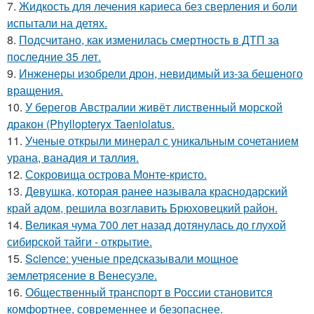
7.
Жидкость для лечения кариеса без сверления и боли
испытали на детях.
8.
Подсчитано, как изменилась смертность в ДТП за
последние 35 лет.
9.
Инженеры изобрели дрон, невидимый из-за бешеного
вращения.
10.
У берегов Австралии живёт лиственный морской
дракон (Phyllopteryx Taeniolatus.
11.
Ученые открыли минерал с уникальным сочетанием
урана, ванадия и таллия.
12.
Сокровища острова Монте-кристо.
13.
Девушка, которая ранее называла краснодарский
край адом, решила возглавить Брюховецкий район.
14.
Великая чума 700 лет назад дотянулась до глухой
сибирской тайги - открытие.
15.
Science: ученые предсказывали мощное
землетрясение в Венесуэле.
16.
Общественный транспорт в России становится
комфортнее, современнее и безопаснее.