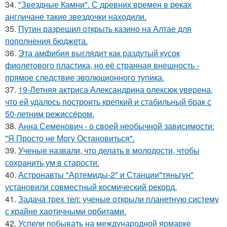
34.
"Звездные Камни". С древних времен в реках
англичане такие звездочки находили.
35.
Путин разрешил открыть казино на Алтае для
пополнения бюджета.
36.
Эта амфибия выглядит как раздутый кусок
фиолетового пластика, но её странная внешность -
прямое следствие эволюционного тупика.
37.
19-Летняя актриса Александрина олексюк уверена,
что ей удалось построить крепкий и стабильный брак с
50-летним режиссёром.
38.
Анна Семенович - о своей необычной зависимости:
"Я Просто не Могу Остановиться".
39.
Ученые назвали, что делать в молодости, чтобы
сохранить ум в старости.
40.
Астронавты "Артемиды-2" и Станции"тяньгун"
установили совместный космический рекорд.
41.
Задача трех тел: ученые открыли планетную систему
с крайне хаотичными орбитами.
42.
Успели побывать на международной ярмарке