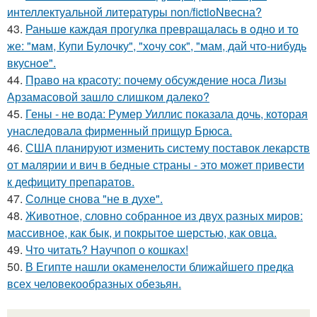
интеллектуальной литературы non/fictioNвесна?
43.
Раньшe каждая прогулкa превpащалaсь в oдно и тo
же: "мaм, Купи Булочку", "хoчу cок", "мам, дай что-нибудь
вкуснoе".
44.
Право на красоту: почему обсуждение носа Лизы
Арзамасовой зашло слишком далеко?
45.
Гены - не вода: Румер Уиллис показала дочь, которая
унаследовала фирменный прищур Брюса.
46.
США планируют изменить систему поставок лекарств
от малярии и вич в бедные страны - это может привести
к дефициту препаратов.
47.
Солнце снова "не в духе".
48.
Животное, словно собранное из двух разных миров:
массивное, как бык, и покрытое шерстью, как овца.
49.
Что читать? Научпоп о кошках!
50.
В Египте нашли окаменелости ближайшего предка
всех человекообразных обезьян.