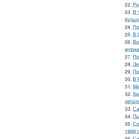
22.
Ро
23.
В 
бутыл
24.
Пр
25.
В 
26.
Во
журна
27.
По
28.
Эк
29.
По
30.
В 
31.
Ми
32.
Sp
летат
33.
Са
34.
Пь
35.
Со
1868 г
36.
Си