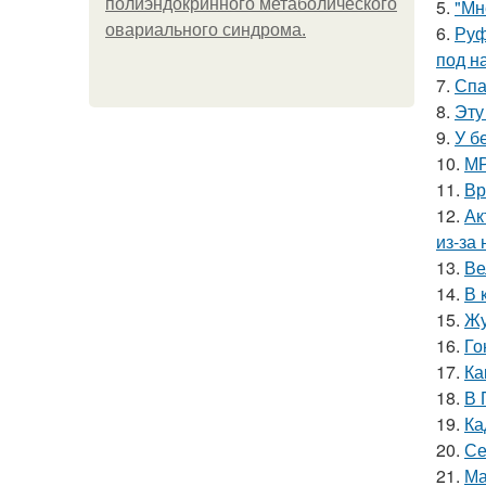
полиэндокринного метаболического
5.
"Мн
овариального синдрома.
6.
Руф
под н
7.
Спа
8.
Эту
9.
У б
10.
МР
11.
Вр
12.
Ак
из-за
13.
Ве
14.
В 
15.
Жу
16.
Го
17.
Ка
18.
В 
19.
Ка
20.
Се
21.
Ма