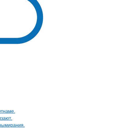
етнаме.
лзают.
 вымирания.