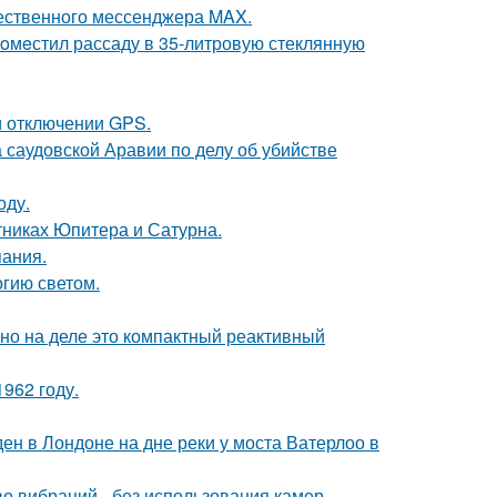
чественного мессенджера MAX.
пoмeстил рассаду в 35-литровую стеклянную
и отключении GPS.
 саудовской Аравии по делу об убийстве
оду.
тниках Юпитера и Сатурна.
пания.
гию светом.
 но на деле это компактный реактивный
962 году.
н в Лондоне на дне реки у моста Ватерлоо в
е вибраций - без использования камер.