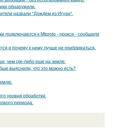
тики обнаружили.
ители назвали "Дождем из Игуан".
и подключаются к Mtproto - прокси - сообщили
тся и почему к нему лучше не приближаться.
е, чем где-либо еще на земле.
обще выяснили, что это можно есть?
землю.
го уровня обработки.
кового периода.