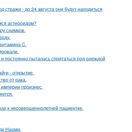
од стражи - до 24 августа они будут находиться
имся астероидом?
ору снимков.
воду.
 витамина C.
ировали.
d и постоянно пыталась спрятаться под одеждой
йги - открытие.
во от рака.
 империи произнес.
яется.
вах к несовершеннолетней пациентке.
.
ди Наоми.