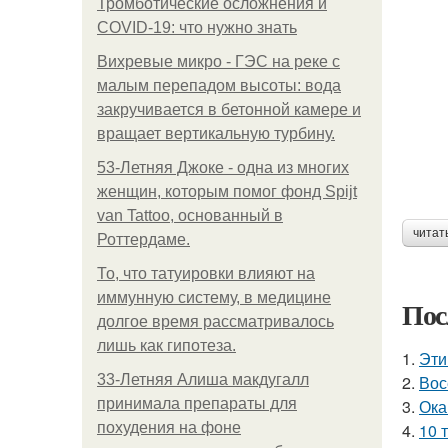
Тромботические осложнения и
COVID-19: что нужно знать
Вихревые микро - ГЭС на реке с
малым перепадом высоты: вода
закручивается в бетонной камере и
вращает вертикальную турбину.
53-Летняя Джоке - одна из многих
женщин, которым помог фонд Spijt
van Tattoo, основанный в
читат
Роттердаме.
То, что татуировки влияют на
иммунную систему, в медицине
Пос
долгое время рассматривалось
лишь как гипотеза.
1.
Эти
33-Летняя Алиша макдугалл
2.
Вос
принимала препараты для
3.
Ока
похудения на фоне
4.
10 