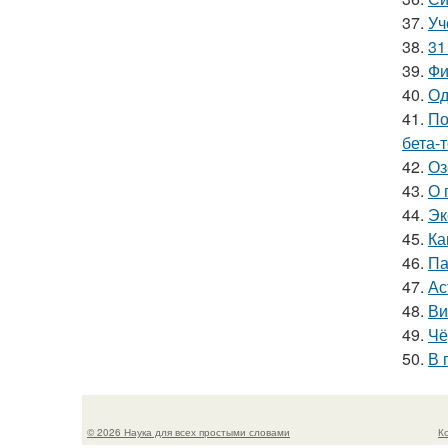
37.
Уч
38.
31
39.
Фи
40.
Од
41.
По
бета-
42.
Оз
43.
О 
44.
Эк
45.
Ка
46.
Па
47.
Ас
48.
Ви
49.
Чё
50.
В 
© 2026 Наука для всех простыми словами
К