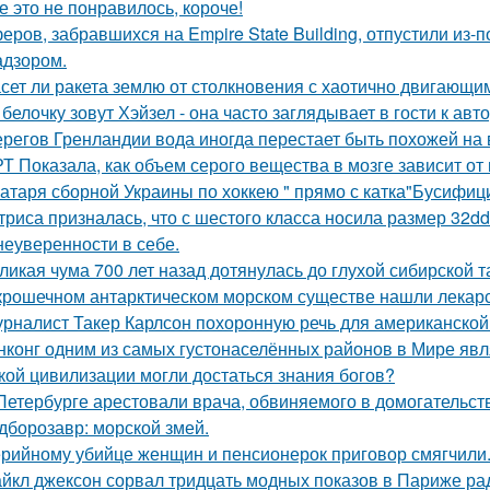
е это не понравилось, короче!
еров, забравшихся на Empire State Building, отпустили из-п
адзором.
сет ли ракета землю от столкновения с хаотично двигающ
 белочку зовут Хэйзел - она часто заглядывает в гости к авт
ерегов Гренландии вода иногда перестает быть похожей на 
Т Показала, как объем серого вещества в мозге зависит от
атаря сборной Украины по хоккею " прямо с катка"Бусифиц
триса призналась, что с шестого класса носила размер 32d
 неуверенности в себе.
ликая чума 700 лет назад дотянулась до глухой сибирской та
крошечном антарктическом морском существе нашли лекарст
рналист Такер Карлсон похоронную речь для американской
нконг одним из самых густонаселённых районов в Мире явл
кой цивилизации могли достаться знания богов?
Петербурге арестовали врача, обвиняемого в домогательст
дборозавр: морской змей.
рийному убийце женщин и пенсионерок приговор смягчили
йкл джексон сорвал тридцать модных показов в Париже ра