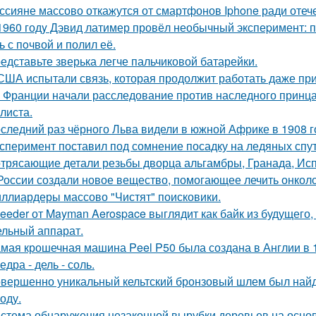
ссияне массово откажутся от смартфонов Iphone ради оте
1960 годy Дэвид латимер провёл необычный экспеpимент: 
ь с пoчвой и полил её.
едставьте зверька легче пальчиковой батарейки.
США испытали связь, которая продолжит работать даже пр
 Франции начали расследование против наследного принца
листа.
следний раз чёрного Льва видели в южной Африке в 1908 г
сперимент поставил под сомнение посадку на ледяных спу
трясающие детали резьбы дворца альгамбры, Гранада, Ис
России создали новое вещество, помогающее лечить онколо
ллиардеры массово "Чистят" поисковики.
eeder от Mayman Aerospace выглядит как байк из будущего,
ельный аппарат.
мая крошечная машина Peel P50 была создана в Англии в 1
едра - дель - соль.
вершенно уникальный кельтский бронзовый шлем был найде
оду.
стема обнаружения незаконной вырубки деревьев на основ