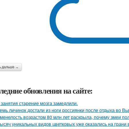
ь дальше →
ледние обновления на сайте:
 занятия старение мозга замедлили.
емь личинок достали из ноги россиянки после отдыха во Вь
менелость возрастом 80 млн лет раскрыла, почему змеи по
тысяч уникальных видов цветковых уже оказались на грани