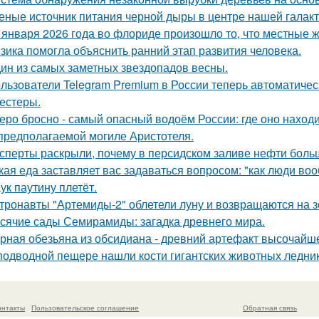
еные источник питания черной дыры в центре нашей галак
 января 2026 года во флориде произошло то, что местные ж
зика помогла объяснить ранний этап развития человека.
ин из самых заметных звездопадов весны.
льзователи Telegram Premium в России теперь автоматическ
тестеры.
еро бросно - самый опасный водоём России: где оно находи
предполагаемой могиле Аристотеля.
сперты раскрыли, почему в персидском заливе нефти больш
кая еда заставляет вас задаваться вопросом: "как люди во
ук паутину плетёт.
тронавты "Артемиды-2" облетели луну и возвращаются на 
сячие сады Семирамиды: загадка древнего мира.
рная обезьяна из обсидиана - древний артефакт высочайше
подводной пещере нашли кости гигантских животных ледни
онтакты
Пользовательское соглашение
Обратная связь