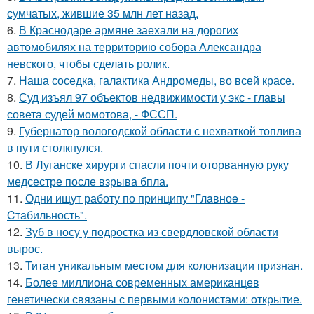
сумчатых, жившие 35 млн лет назад.
6.
В Краснодаре армяне заехали на дорогих
автомобилях на территорию собора Александра
невского, чтобы сделать ролик.
7.
Наша соседка, галактика Андромеды, во всей красе.
8.
Суд изъял 97 объектов недвижимости у экс - главы
совета судей момотова, - ФССП.
9.
Губернатор вологодской области с нехваткой топлива
в пути столкнулся.
10.
В Луганске хирурги спасли почти оторванную руку
медсестре после взрыва бпла.
11.
Одни ищут работу по принципу "Глaвноe -
Cтaбильность".
12.
Зуб в носу у подростка из свердловской области
вырос.
13.
Титан уникальным местом для колонизации признан.
14.
Более миллиона современных американцев
генетически связаны с первыми колонистами: открытие.