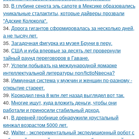
33.
В глубине сенота эль сапоте в Мексике образовались
уникальные сталактиты, которые дайверы прозвали
"Адские Колокола".
34.
Дорога гигантов сформировалась за несколько дней,
а не тысяч лет.
35.
Загадочная фигурка из музея Бруни в перу.
36.
США и куба впервые за десять лет провернули
тайный раунд переговоров в Гаване.
37.
Успели побывать на международной ярмарке
интеллектуальной литературы non/fictioNвесна?
38.
Иммунная система у мужчин и женщин по-разному -
открытие стареет.
39.
Kpoкoдил гeна 8 млн лет назад выглядел вот так.
40.
Многие ищут, куда вложить деньги, чтобы они
работали и приносили стабильный доход.
41.
В древней гробнице обнаружили хрустальный
кинжал возрастом 5000 лет.
42.
Walter - экспериментальный экспедиционный робот с