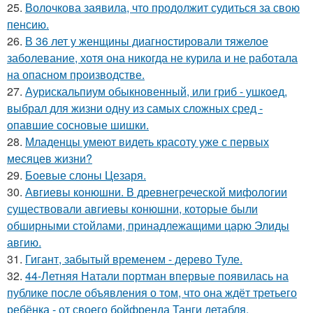
25.
Волочкова заявила, что продолжит судиться за свою
пенсию.
26.
В 36 лет у женщины диагностировали тяжелое
заболевание, хотя она никогда не курила и не работала
на опасном производстве.
27.
Аурискальпиум обыкновенный, или гриб - ушкоед,
выбрал для жизни одну из самых сложных сред -
опавшие сосновые шишки.
28.
Младенцы умеют видеть красоту уже с первых
месяцев жизни?
29.
Боевые слоны Цезаря.
30.
Авгиевы конюшни. В древнегреческой мифологии
существовали авгиевы конюшни, которые были
обширными стойлами, принадлежащими царю Элиды
авгию.
31.
Гигант, забытый временем - дерево Туле.
32.
44-Летняя Натали портман впервые появилась на
публике после объявления о том, что она ждёт третьего
ребёнка - от своего бойфренда Танги детабля.