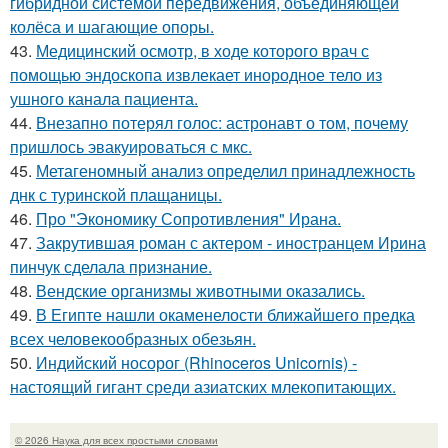
гибридной системой передвижения, объединяющей
колёса и шагающие опоры.
43.
Медицинский осмотр, в ходе которого врач с
помощью эндоскопа извлекает инородное тело из
ушного канала пациента.
44.
Внезапно потерял голос: астронавт о том, почему
пришлось эвакуироваться с мкс.
45.
Метагеномный анализ определил принадлежность
днк с туринской плащаницы.
46.
Про "Экономику Сопротивления" Ирана.
47.
Закрутившая роман с актером - иностранцем Ирина
пинчук сделала признание.
48.
Вендские организмы животными оказались.
49.
В Египте нашли окаменелости ближайшего предка
всех человекообразных обезьян.
50.
Индийский носорог (Rhinoceros Unicornis) -
настоящий гигант среди азиатских млекопитающих.
© 2026 Наука для всех простыми словами