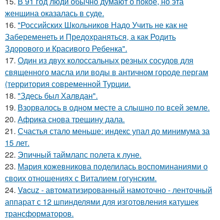
15.
В 91 год люди обычно думают о покое, но эта
женщина оказалась в суде.
16.
"Российских Школьников Надо Учить не как не
Забеременеть и Предохраняться, а как Родить
Здорового и Красивого Ребенка".
17.
Один из двух колоссальных резных сосудов для
священного масла или воды в античном городе пергам
(территория современной Турции.
18.
"Здесь был Халвдан".
19.
Взорвалось в одном месте а слышно по всей земле.
20.
Африка снова трещину дала.
21.
Счастья стало меньше: индекс упал до минимума за
15 лет.
22.
Эпичный таймлапс полета к луне.
23.
Мария кожевникова поделилась воспоминаниями о
своих отношениях с Виталием гогунским.
24.
Vacuz - автоматизированный намоточно - ленточный
аппарат с 12 шпинделями для изготовления катушек
трансформаторов.