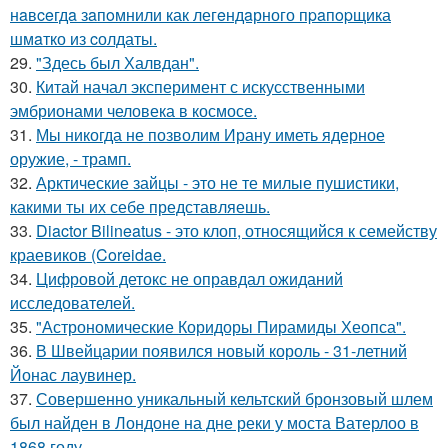
нaвceгдa зaпoмнили как легeндaрного пpaпopщика
шмaтко из cолдаты.
29.
"Здесь был Халвдан".
30.
Китай начал эксперимент с искусственными
эмбрионами человека в космосе.
31.
Мы никогда не позволим Ирану иметь ядерное
оружие, - трамп.
32.
Арктические зайцы - это не те милые пушистики,
какими ты их себе представляешь.
33.
Diactor Bilineatus - это клоп, относящийся к семейству
краевиков (Coreidae.
34.
Цифровой детокс не оправдал ожиданий
исследователей.
35.
"Астрономические Коридоры Пирамиды Хеопса".
36.
В Швейцарии появился новый король - 31-летний
Йонас лаувинер.
37.
Совершенно уникальный кельтский бронзовый шлем
был найден в Лондоне на дне реки у моста Ватерлоо в
1868 году.