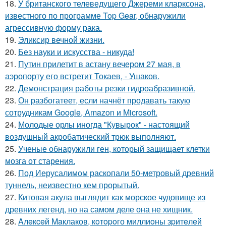
18.
У британского телеведущего Джереми кларксона,
известного по программе Top Gear, обнаружили
агрессивную форму рака.
19.
Эликсир вечной жизни.
20.
Без науки и искусства - никуда!
21.
Путин прилетит в астану вечером 27 мая, в
аэропорту его встретит Токаев, - Ушаков.
22.
Демонстрация работы резки гидроабразивной.
23.
Он разбогатеет, если начнёт продавать такую
сотрудникам Google, Amazon и Microsoft.
24.
Молодые орлы иногда "Кувырок" - настоящий
воздушный акробатический трюк выполняют.
25.
Ученые обнаружили ген, который защищает клетки
мозга от старения.
26.
Под Иерусалимом раскопали 50-метровый древний
туннель, неизвестно кем прорытый.
27.
Китовая акула выглядит как морское чудовище из
древних легенд, но на самом деле она не хищник.
28.
Aлeкceй Maклаков, кoтopoго миллиoны зpитeлeй