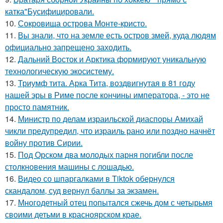
катка"Бусифицировали.
10.
Сокровища острова Монте-кристо.
11.
Вы знали, что на земле есть остров змей, куда людям
официально запрещено заходить.
12.
Дальний Восток и Арктика формируют уникальную
технологическую экосистему.
13.
Триумф тита. Арка Тита, воздвигнутая в 81 году
нашей эры в Риме после кончины императора, - это не
просто памятник.
14.
Министр по делам израильской диаспоры Амихай
чикли предупредил, что израиль рано или поздно начнёт
войну против Сирии.
15.
Под Орском два молодых парня погибли после
столкновения машины с лошадью.
16.
Видео со шпаргалками в Tiktok обернулся
скандалом, суд вернул баллы за экзамен.
17.
Многодетный отец попытался сжечь дом с четырьмя
своими детьми в красноярском крае.