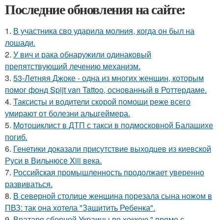
Последние обновления на сайте:
1.
В участника сво ударила молния, когда он был на
лошади.
2.
У вич и рака обнаружили одинаковый
препятствующий лечению механизм.
3.
53-Летняя Джоке - одна из многих женщин, которым
помог фонд Spijt van Tattoo, основанный в Роттердаме.
4.
Таксисты и водители скорой помощи реже всего
умирают от болезни альцгеймера.
5.
Moтоциклист в ДТП с такси в подмосковной Балашихе
погиб.
6.
Генетики доказали присутствие выходцев из киевской
Руси в Вильнюсе Xiii века.
7.
Российская промышленность продолжает уверенно
развиваться.
8.
В северной столице женщина порезала сына ножом в
ПВЗ: так она хотела "Защитить Ребенка".
9.
Вратаря сборной Украины по хоккею " прямо с