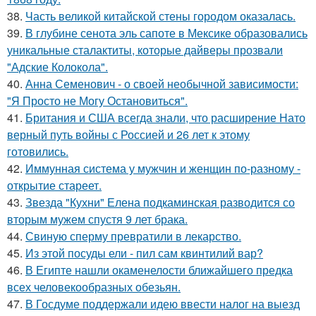
38.
Часть великой китайской стены городом оказалась.
39.
В глубине сенота эль сапоте в Мексике образовались
уникальные сталактиты, которые дайверы прозвали
"Адские Колокола".
40.
Анна Семенович - о своей необычной зависимости:
"Я Просто не Могу Остановиться".
41.
Британия и США всегда знали, что расширение Нато
верный путь войны с Россией и 26 лет к этому
готовились.
42.
Иммунная система у мужчин и женщин по-разному -
открытие стареет.
43.
Звезда "Кухни" Елена подкаминская разводится со
вторым мужем спустя 9 лет брака.
44.
Свиную сперму превратили в лекарство.
45.
Из этой посуды ели - пил сам квинтилий вар?
46.
В Египте нашли окаменелости ближайшего предка
всех человекообразных обезьян.
47.
В Госдуме поддержали идею ввести налог на выезд