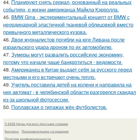
44.
Планируют снять сериал, основанный на реальных
событиях, о жизни американца Майкла Кэрролла.
45.
BMW Gina - экспериментальный концепт от BMW с
неординарной эластичной тканевой облицовкой вместо
привычного металлического кузова.
46.
Двое журналистов погибли на юге Ливана после
израильского удара дроном по их автомобилю.
47.
Зумеры могут развалить российскую экономику,
потому что начали чаще банкротиться - ведомости.
48.
Американец в Китае выдает себя за русского перед
местными и его встречают очень тепло.
49.
Учитель поставила детей на колени и направила на
них автомат - в челябинской области разгорелся скандал
из-за школьной фотосессии.
50.
Поплавская о типажах жён футболистов.
© 2026 Наука для всех простыми словами
Контакты
Пользовательское соглашение
Политика конфидециальности