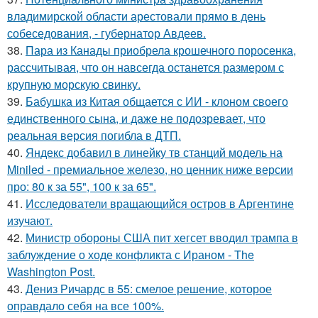
владимирской области арестовали прямо в день
собеседования, - губернатор Авдеев.
38.
Пара из Канады приобрела крошечного поросенка,
рассчитывая, что он навсегда останется размером с
крупную морскую свинку.
39.
Бабушка из Китая общается с ИИ - клоном своего
единственного сына, и даже не подозревает, что
реальная версия погибла в ДТП.
40.
Яндекс добавил в линейку тв станций модель на
Miniled - премиальное железо, но ценник ниже версии
про: 80 к за 55", 100 к за 65".
41.
Исследователи вращающийся остров в Аргентине
изучают.
42.
Министр обороны США пит хегсет вводил трампа в
заблуждение о ходе конфликта с Ираном - The
Washington Post.
43.
Дениз Ричардс в 55: смелое решение, которое
оправдало себя на все 100%.