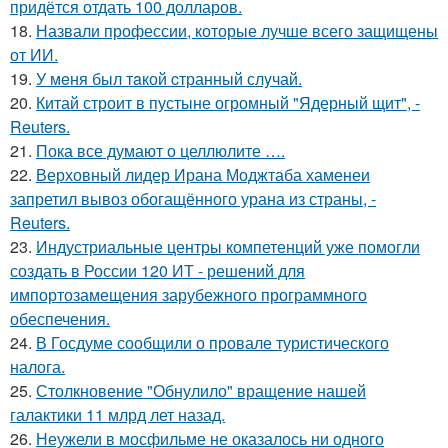
придётся отдать 100 долларов.
18.
Назвали профессии, которые лучше всего защищены
от ИИ.
19.
У мeня был тaкой cтранный слyчай.
20.
Китай строит в пустыне огромный "Ядерный щит", -
Reuters.
21.
Пока все думают о целлюлите ….
22.
Верховный лидер Ирана Моджтаба хаменеи
запретил вывоз обогащённого урана из страны, -
Reuters.
23.
Индустриальные центры компетенций уже помогли
создать в России 120 ИТ - решений для
импортозамещения зарубежного программного
обеспечения.
24.
В Госдуме сообщили о провале туристического
налога.
25.
Столкновение "Обнулило" вращение нашей
галактики 11 млрд лет назад.
26.
Неужели в мосфильме не оказалось ни одного