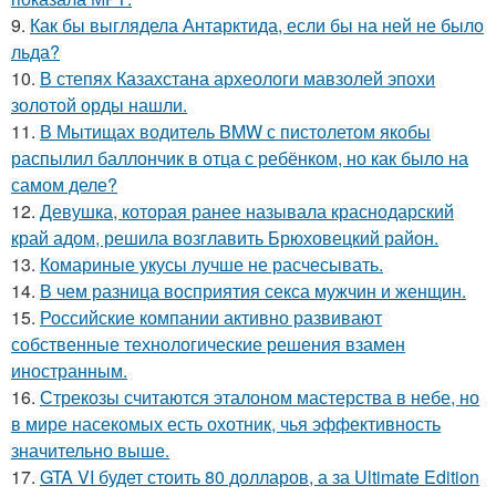
9.
Как бы выглядела Антарктида, если бы на ней не было
льда?
10.
В степях Казахстана археологи мавзолей эпохи
золотой орды нашли.
11.
В Мытищах водитель BMW с пистолетом якобы
распылил баллончик в отца с ребёнком, но как было на
самом деле?
12.
Девушка, которая ранее называла краснодарский
край адом, решила возглавить Брюховецкий район.
13.
Комариные укусы лучше не расчесывать.
14.
В чем разница восприятия секса мужчин и женщин.
15.
Российские компании активно развивают
собственные технологические решения взамен
иностранным.
16.
Стрекозы считаются эталоном мастерства в небе, но
в мире насекомых есть охотник, чья эффективность
значительно выше.
17.
GTA VI будет стоить 80 долларов, а за Ultimate Edition