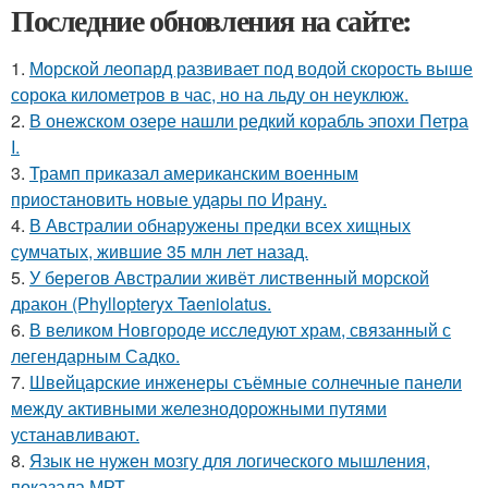
Последние обновления на сайте:
1.
Морской леопард развивает под водой скорость выше
сорока километров в час, но на льду он неуклюж.
2.
В онежском озере нашли редкий корабль эпохи Петра
I.
3.
Трамп приказал американским военным
приостановить новые удары по Ирану.
4.
В Австралии обнаружены предки всех хищных
сумчатых, жившие 35 млн лет назад.
5.
У берегов Австралии живёт лиственный морской
дракон (Phyllopteryx Taeniolatus.
6.
В великом Новгороде исследуют храм, связанный с
легендарным Садко.
7.
Швейцарские инженеры съёмные солнечные панели
между активными железнодорожными путями
устанавливают.
8.
Язык не нужен мозгу для логического мышления,
показала МРТ.