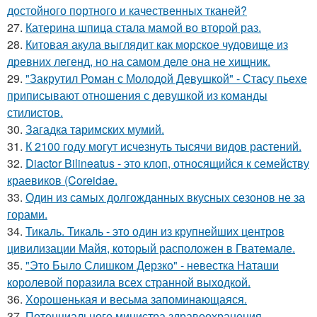
достойного портного и качественных тканей?
27.
Катерина шпица стала мамой во второй раз.
28.
Китовая акула выглядит как морское чудовище из
древних легенд, но на самом деле она не хищник.
29.
"Закрутил Роман с Молодой Девушкой" - Стасу пьехе
приписывают отношения с девушкой из команды
стилистов.
30.
Загадка таримских мумий.
31.
К 2100 году могут исчезнуть тысячи видов растений.
32.
Diactor Bilineatus - это клоп, относящийся к семейству
краевиков (Coreidae.
33.
Один из самых долгожданных вкусных сезонов не за
горами.
34.
Тикаль. Тикаль - это один из крупнейших центров
цивилизации Майя, который расположен в Гватемале.
35.
"Это Было Слишком Дерзко" - невестка Наташи
королевой поразила всех странной выходкой.
36.
Хорoшенькая и весьма запоминaющаяся.
37.
Потенциального министра здравоохранения