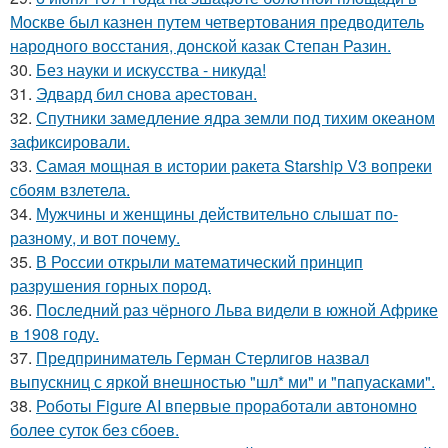
Москве был казнен путем четвертования предводитель
народного восстания, донской казак Степан Разин.
30.
Без науки и искусства - никуда!
31.
Эдвард бил снова аpестован.
32.
Спутники замедление ядра земли под тихим океаном
зафиксировали.
33.
Самая мощная в истории ракета Starship V3 вопреки
сбоям взлетела.
34.
Мужчины и женщины действительно слышат по-
разному, и вот почему.
35.
В России открыли математический принцип
разрушения горных пород.
36.
Последний раз чёрного Льва видели в южной Африке
в 1908 году.
37.
Предприниматель Герман Стерлигов назвал
выпускниц с яркой внешностью "шл* ми" и "папуасками".
38.
Роботы Figure AI впервые проработали автономно
более суток без сбоев.