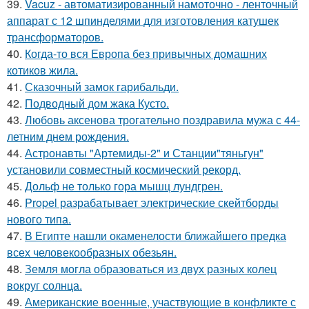
39.
Vacuz - автоматизированный намоточно - ленточный
аппарат с 12 шпинделями для изготовления катушек
трансформаторов.
40.
Когда-то вся Европа без привычных домашних
котиков жила.
41.
Сказочный замок гарибальди.
42.
Подводный дом жака Кусто.
43.
Любовь аксенова трогательно поздравила мужа с 44-
летним днем рождения.
44.
Астронавты "Артемиды-2" и Станции"тяньгун"
установили совместный космический рекорд.
45.
Дольф не только гора мышц лундгрен.
46.
Propel разрабатывает электрические скейтборды
нового типа.
47.
В Египте нашли окаменелости ближайшего предка
всех человекообразных обезьян.
48.
Земля могла образоваться из двух разных колец
вокруг солнца.
49.
Американские военные, участвующие в конфликте с