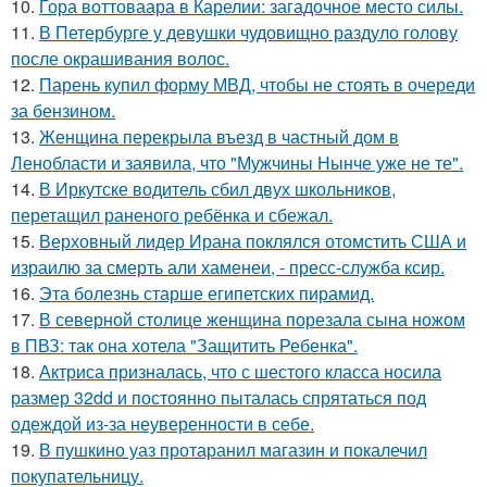
10.
Гора воттоваара в Карелии: загадочное место силы.
11.
В Петербурге у девушки чудовищно раздуло голову
после окрашивания волос.
12.
Парень купил форму МВД, чтобы не стоять в очереди
за бензином.
13.
Женщина перекрыла въезд в частный дом в
Ленобласти и заявила, что "Мужчины Нынче уже не те".
14.
В Иркутске водитель сбил двух школьников,
перетащил раненого ребёнка и сбежал.
15.
Верховный лидер Ирана поклялся отомстить США и
израилю за смерть али хаменеи, - пресс-служба ксир.
16.
Эта болезнь старше египетских пирамид.
17.
В северной столице женщина порезала сына ножом
в ПВЗ: так она хотела "Защитить Ребенка".
18.
Актриса призналась, что с шестого класса носила
размер 32dd и постоянно пыталась спрятаться под
одеждой из-за неуверенности в себе.
19.
В пушкино уаз протаранил магазин и покалечил
покупательницу.