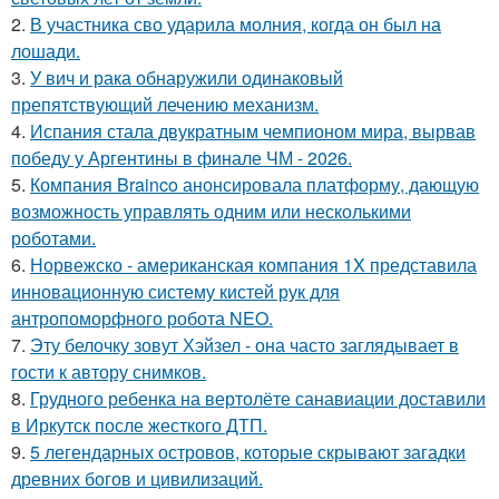
2.
В участника сво ударила молния, когда он был на
лошади.
3.
У вич и рака обнаружили одинаковый
препятствующий лечению механизм.
4.
Испания стала двукратным чемпионом мира, вырвав
победу у Аргентины в финале ЧМ - 2026.
5.
Компания Brainco анонсировала платформу, дающую
возможность управлять одним или несколькими
роботами.
6.
Норвежско - американская компания 1X представила
инновационную систему кистей рук для
антропоморфного робота NEO.
7.
Эту белочку зовут Хэйзел - она часто заглядывает в
гости к автору снимков.
8.
Грудного ребенка на вертолёте санавиации доставили
в Иркутск после жесткого ДТП.
9.
5 легендарных островов, которые скрывают загадки
древних богов и цивилизаций.