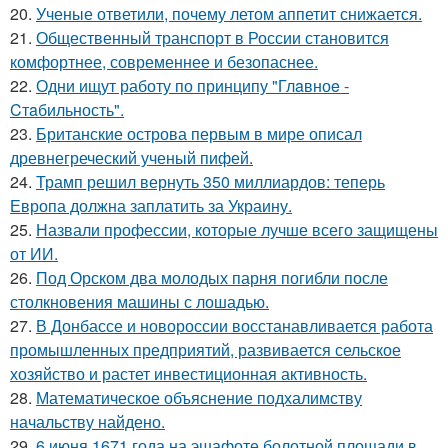
20.
Ученые ответили, почему летом аппетит снижается.
21.
Общественный транспорт в России становится
комфортнее, современнее и безопаснее.
22.
Одни ищут работу по принципу "Глaвноe -
Cтaбильность".
23.
Британские острова первым в мире описал
древнегреческий ученый пифей.
24.
Трамп решил вернуть 350 миллиардов: теперь
Европа должна заплатить за Украину.
25.
Назвали профессии, которые лучше всего защищены
от ИИ.
26.
Под Орском два молодых парня погибли после
столкновения машины с лошадью.
27.
В Донбассе и новороссии восстанавливается работа
промышленных предприятий, развивается сельское
хозяйство и растет инвестиционная активность.
28.
Математическое объяснение подхалимству
начальству найдено.
29.
6 июня 1671 года на эшафоте болотной площади в