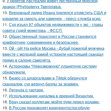
9.
У берегов Австралии живёт лиственный морской
дракон (Phyllopteryx Taeniolatus.
10.
Верховный лидер Ирана поклялся отомстить США и
израилю за смерть али хаменеи, - пресс-служба ксир.
11.
Суд изъял 97 объектов недвижимости у экс - главы
совета судей момотова, - ФССП.
12.
Общественный транспорт в России становится
комфортнее, современнее и безопаснее.
13.
Ой - ой! На рейсе Москва - Дубай пожилой мужчина
вместе с молодой дамой устроили настоящий скандал
прямо в салоне самолёта.
14.
Астрономы "Невозможную" планетную систему
обнаружили.
15.
Видео со шпаргалками в Tiktok обернулся
скандалом, суд вернул баллы за экзамен.
16.
Легенда о тартаре.
17.
Использование напалма в древней Византии.
18.
Врач сказал коллегам: мойте руки перед родами.
19.
В России производят конкурентоспособную