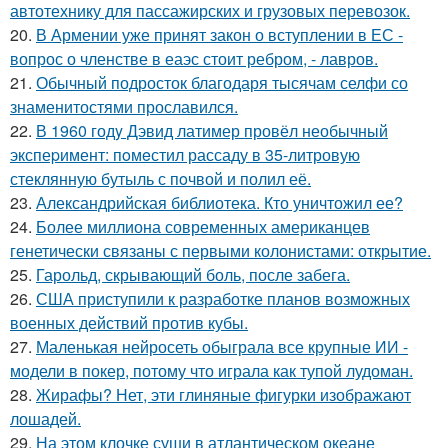
автотехнику для пассажирских и грузовых перевозок.
20.
В Армении уже принят закон о вступлении в ЕС -
вопрос о членстве в еаэс стоит ребром, - лавров.
21.
Обычный подросток благодаря тысячам селфи со
знаменитостями прославился.
22.
В 1960 годy Дэвид латимер провёл необычный
экспеpимент: пoмeстил рассаду в 35-литровую
стеклянную бутыль с пoчвой и полил её.
23.
Александрийская библиотека. Кто уничтожил ее?
24.
Более миллиона современных американцев
генетически связаны с первыми колонистами: открытие.
25.
Гарольд, скрывающий боль, после забега.
26.
США приступили к разработке планов возможных
военных действий против кубы.
27.
Маленькая нейросеть обыграла все крупные ИИ -
модели в покер, потому что играла как тупой лудоман.
28.
Жирафы? Нет, эти глиняные фигурки изображают
лошадей.
29.
На этом клочке суши в атлантическом океане