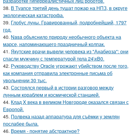
разработке гиперреалистичных лиц роботов.
38.
В Туапсе третий день тушат пожар на НПЗ, в округе
экологическая катастрофа.
39.
Глобус луны. Гравированный, подробнейший, 1797
год.
40.
Nasa объяснило природу необычного объекта на
марсе, напоминающего праздничный колпак.
41.
Якутские врачи вывели человека из "Анабиоза": они
спасли мужчину с температурой тела 24\xB0.
42.
Руководству Oracle угрожают убийством после того,
как компания отправила электронные письма об
увольнении 30 тыс.
43.
Состоялся первый в истории разговор между
лунным кораблем и космической станцией.
44.
Клад X века в великом Новгороде оказался связан с
Европой.
45.
Полвека назад аппаратура для съёмки у землян
послабее была.
46.
Время - понятие абстрактное?