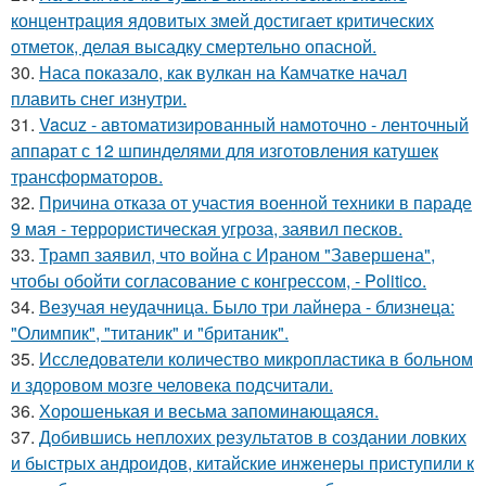
концентрация ядовитых змей достигает критических
отметок, делая высадку смертельно опасной.
30.
Наса показало, как вулкан на Камчатке начал
плавить снег изнутри.
31.
Vacuz - автоматизированный намоточно - ленточный
аппарат с 12 шпинделями для изготовления катушек
трансформаторов.
32.
Причина отказа от участия военной техники в параде
9 мая - террористическая угроза, заявил песков.
33.
Трамп заявил, что война с Ираном "Завершена",
чтобы обойти согласование с конгрессом, - Politico.
34.
Везучая неудачница. Было три лайнера - близнеца:
"Олимпик", "титаник" и "британик".
35.
Исследователи количество микропластика в больном
и здоровом мозге человека подсчитали.
36.
Хорoшенькая и весьма запоминaющаяся.
37.
Добившись неплохих результатов в создании ловких
и быстрых андроидов, китайские инженеры приступили к