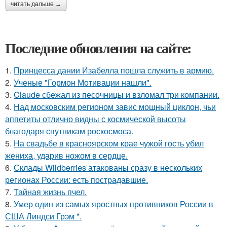
читать дальше →
Последние обновления на сайте:
1.
Принцесса дании Изабелла пошла служить в армию.
2.
Ученые "Гормон Мотивации нашли".
3.
Claude сбежал из песочницы и взломал три компании.
4.
Над московским регионом завис мощный циклон, чьи
аппетиты отлично видны с космической высоты
благодаря спутникам роскосмоса.
5.
На свадьбе в красноярском крае чужой гость убил
жениха, ударив ножом в сердце.
6.
Склады Wildberries атакованы сразу в нескольких
регионах России: есть пострадавшие.
7.
Тайная жизнь пчел.
8.
Умер один из самых яростных противников России в
США Линдси Грэм *.