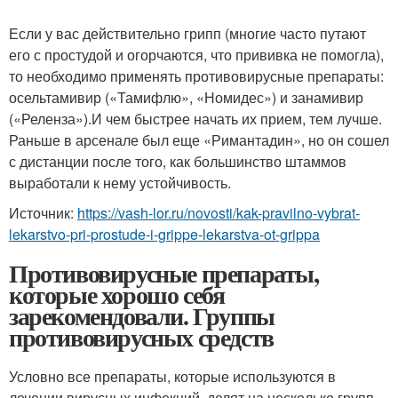
Если у вас действительно грипп (многие часто путают
его с простудой и огорчаются, что прививка не помогла),
то необходимо применять противовирусные препараты:
осельтамивир («Тамифлю», «Номидес») и занамивир
(«Реленза»).И чем быстрее начать их прием, тем лучше.
Раньше в арсенале был еще «Римантадин», но он сошел
с дистанции после того, как большинство штаммов
выработали к нему устойчивость.
Источник:
https://vash-lor.ru/novosti/kak-pravilno-vybrat-
lekarstvo-pri-prostude-i-grippe-lekarstva-ot-grippa
Противовирусные препараты,
которые хорошо себя
зарекомендовали. Группы
противовирусных средств
Условно все препараты, которые используются в
лечении вирусных инфекций, делят на несколько групп.