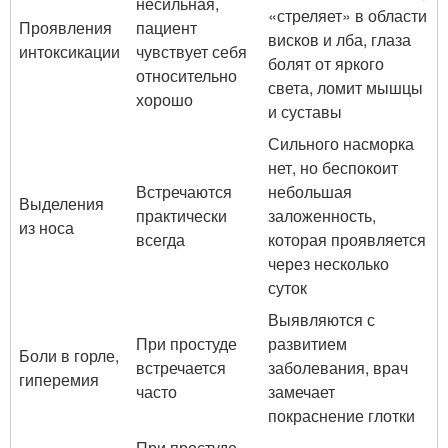
несильная,
«стреляет» в области
Проявления
пациент
висков и лба, глаза
интоксикации
чувствует себя
болят от яркого
относительно
света, ломит мышцы
хорошо
и суставы
Сильного насморка
нет, но беспокоит
Встречаются
небольшая
Выделения
практически
заложенность,
из носа
всегда
которая проявляется
через несколько
суток
Выявляются с
При простуде
развитием
Боли в горле,
встречается
заболевания, врач
гиперемия
часто
замечает
покраснение глотки
При простуде