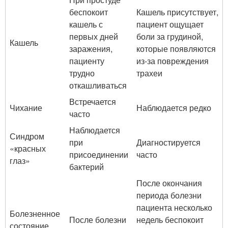
беспокоит
Кашель присутствует,
кашель с
пациент ощущает
первых дней
боли за грудиной,
Кашель
заражения,
которые появляются
пациенту
из-за повреждения
трудно
трахеи
откашливаться
Встречается
Чихание
Наблюдается редко
часто
Наблюдается
Синдром
при
Диагностируется
«красных
присоединении
часто
глаз»
бактерий
После окончания
периода болезни
пациента несколько
Болезненное
После болезни
недель беспокоит
состояние