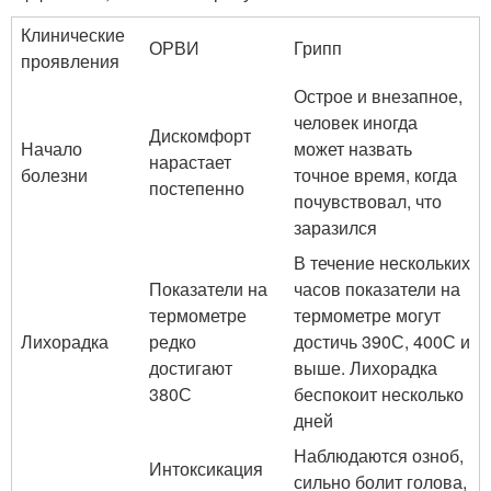
Клинические
ОРВИ
Грипп
проявления
Острое и внезапное,
человек иногда
Дискомфорт
Начало
может назвать
нарастает
болезни
точное время, когда
постепенно
почувствовал, что
заразился
В течение нескольких
Показатели на
часов показатели на
термометре
термометре могут
Лихорадка
редко
достичь 39
0
С, 40
0
С и
достигают
выше. Лихорадка
38
0
С
беспокоит несколько
дней
Наблюдаются озноб,
Интоксикация
сильно болит голова,