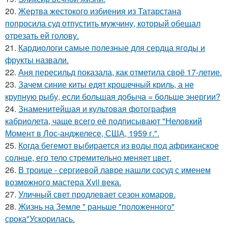
20.
Жертва жестокого избиения из Татарстана
попросила суд отпустить мужчину, который обещал
отрезать ей голову.
21.
Кардиологи самые полезные для сердца ягоды и
фрукты назвали.
22.
Аня пересильд показала, как отметила своё 17-летие.
23.
Зачем синие киты едят крошечный криль, а не
крупную рыбу, если большая добыча = больше энергии?
24.
Знаменитейшая и культовая фотография
кабриолета, чаще всего её подписывают "Неловкий
Момент в Лос-анджелесе, США, 1959 г.".
25.
Когда бегемот выбирается из воды под африканское
солнце, его тело стремительно меняет цвет.
26.
В троице - сергиевой лавре нашли сосуд с именем
возможного мастера Xvii века.
27.
Уличный свет продлевает сезон комаров.
28.
Жизнь на Земле " раньше "положенного"
срока"Ускорилась.