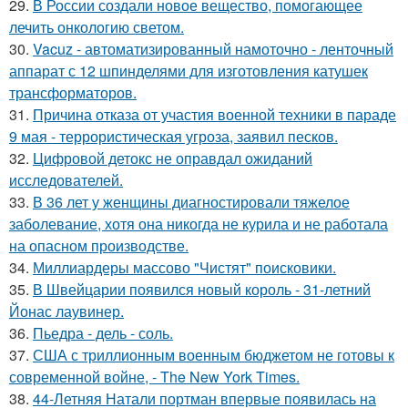
29.
В России создали новое вещество, помогающее
лечить онкологию светом.
30.
Vacuz - автоматизированный намоточно - ленточный
аппарат с 12 шпинделями для изготовления катушек
трансформаторов.
31.
Причина отказа от участия военной техники в параде
9 мая - террористическая угроза, заявил песков.
32.
Цифровой детокс не оправдал ожиданий
исследователей.
33.
В 36 лет у женщины диагностировали тяжелое
заболевание, хотя она никогда не курила и не работала
на опасном производстве.
34.
Миллиардеры массово "Чистят" поисковики.
35.
В Швейцарии появился новый король - 31-летний
Йонас лаувинер.
36.
Пьедра - дель - соль.
37.
США с триллионным военным бюджетом не готовы к
современной войне, - The New York Times.
38.
44-Летняя Натали портман впервые появилась на