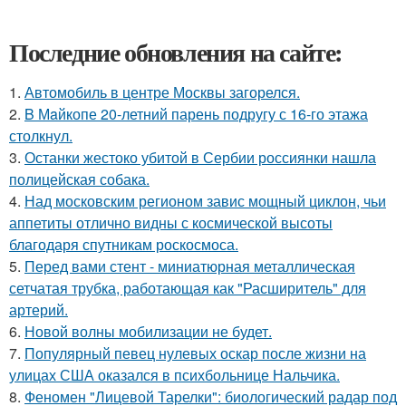
Последние обновления на сайте:
1.
Автомобиль в центре Москвы загорелся.
2.
B Мaйкопе 20-летний парень подругу с 16-го этажа
столкнул.
3.
Останки жестоко убитой в Сербии россиянки нашла
полицейская собака.
4.
Над московским регионом завис мощный циклон, чьи
аппетиты отлично видны с космической высоты
благодаря спутникам роскосмоса.
5.
Перед вами стент - миниатюрная металлическая
сетчатая трубка, работающая как "Расширитель" для
артерий.
6.
Новой волны мобилизации не будет.
7.
Популярный певец нулевых оскар после жизни на
улицах США оказался в психбольнице Нальчика.
8.
Феномен "Лицевой Тарелки": биологический радар под