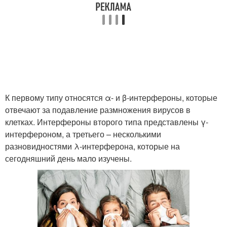
К первому типу относятся α- и β-интерфероны, которые
отвечают за подавление размножения вирусов в
клетках. Интерфероны второго типа представлены γ-
интерфероном, а третьего – несколькими
разновидностями λ-интерферона, которые на
сегодняшний день мало изучены.