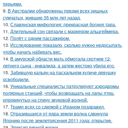
перьями.
9.
В Австралии обнаружены предки всех хищных
сумчатых, жившие 35 млн лет назад.
10.
Славянская мифология: прекрасная богиня тара.
11.
Длительный сон связали с маркером альцгеймера.
12.
Полёт с одним пассажиром.
13.
Исследование показало, сколько нужно недосыпать,
чтобы начать набирать вес.
14.
В амурской области мать обмотала скотчем 12-
летнего сына - инвалида, а затем жестоко убила его.
15.
Забившую кальян на пасхальном куличе девушку
освободили.
16.
Уникальные специалисты патрулируют аэродромы
полярных станций, чтобы возвращать на лапы птиц,
опрокинутых на спину звуковой волной.
17.
Трамп всех со сделкой с Ираном поздравил.
18.
Отразившаяся от ядра земли волна сдвинула
Японию после землетрясения 2011 года: открытие.
19.
Эликсир вечной жизни.