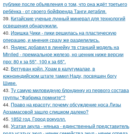
публике после объявления о том, что она ждёт третьего
ребёнка - от своего бойфренда Танги детабля.
39.
Китайские ученые лунный минерал для технологий
освещения обнаружили.
40.
Иришка Чики - пики решилась на пластическую
операцию, и мнения сразу же разделились.
41.
Яндекс добавил в линейку тв станций модель на
Miniled - премиальное железо, но ценник ниже версии
про: 80 к за 55", 100 к за 65".
42.
Веттуван койл. Храм в калугумалае, в
южноиндийском штате тамил Наду, посвящен богу
Шиве.
43.
Ту самую миловидную блондинку из первого состава
группы "Фабрика помните"?
44.
Право на красоту: почему обсуждение носа Лизы
Арзамасовой зашло слишком далеко?
45.
1852 год. Город рокуолл.
46.
Усатая акула - нянька - единственный представитель
рода усатых акул - нянек семейства акул - нянек отряда