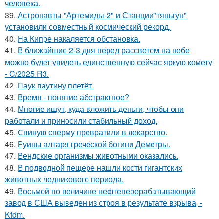
человека.
39.
Астронавты "Артемиды-2" и Станции"тяньгун"
установили совместный космический рекорд.
40.
На Кипре накаляется обстановка.
41.
В ближайшие 2-3 дня перед рассветом на небе
можно будет увидеть единственную сейчас яркую комету
- C/2025 R3.
42.
Паук паутину плетёт.
43.
Время - понятие абстрактное?
44.
Многие ищут, куда вложить деньги, чтобы они
работали и приносили стабильный доход.
45.
Свиную сперму превратили в лекарство.
46.
Руины алтаря греческой богини Деметры.
47.
Вендские организмы животными оказались.
48.
В подводной пещере нашли кости гигантских
животных ледникового периода.
49.
Восьмой по величине нефтеперерабатывающий
завод в США выведен из строя в результате взрыва, -
Kfdm.