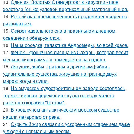
13.
Один из "Золотых Стандартов" в хирургии - шов
холстеда (он же узловой вертикальный матрасный шов.
14.
Российская промышленность продолжает уверенно
развиваться.
15.
Секрет идеального сна в правильном дневном
освещении обнаружился.
16.
Наша соседка, галактика Андромеды, во всей красе.
17.
Фенек - крошечная лисица из Сахары, которая весит
меньше килограмма и помещается на ладони.
18.
Лягушки, жабы, тритоны и другие амфибии -
удивительные существа, живущие на границе двух
миров: воды и суши.
19.
На амурском судостроительном заводе состоялась
торжественная церемония спуска на воду малого
ракетного корабля "Шторм".
20.
В крошечном антарктическом морском существе
нашли лекарство от рака.
21.
Скрытый жир связали с ускоренным старением даже
у людей с нормальным весом.