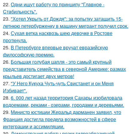
22.
Одни ищут работу по принципу "Глaвноe -
Cтaбильность".
23.
"Хотел Укрыть от Дождя": за попытку затащить 15-
летнюю петербурженку в машину мигрант получил срок.
24.
Сухая ветка насквозь шею девочке в Ростове
проткнула.
25.
В Петербурге впервые вручат евразийскую
философскую премию.
26.
Большая голубая цапля - это самый крупный
представитель семейства в северной Америке: размах
крыльев достигает двух метров!
27.
"У Него Кукуха Чуть-чуть Свистанет и он Меня
Избивает".
28.
6. 000 лет назад территория Сахары изобиловала
водоемами, реками - озерами, городами и деревьями.
29.
Министр юстиции Жеральд дарманен заявил, что
Франция достигла предела возможностей в сфере
интеграции и ассимиляции.
30.
Демонстрация работы резки гидроабразивной.