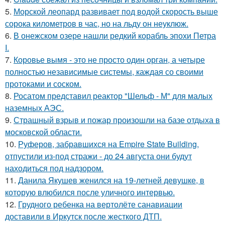
5.
Морской леопард развивает под водой скорость выше
сорока километров в час, но на льду он неуклюж.
6.
В онежском озере нашли редкий корабль эпохи Петра
I.
7.
Коровье вымя - это не просто один орган, а четыре
полностью независимые системы, каждая со своими
протоками и соском.
8.
Росатом представил реактор "Шельф - М" для малых
наземных АЭС.
9.
Страшный взрыв и пожар произошли на базе отдыха в
московской области.
10.
Руферов, забравшихся на Empire State Building,
отпустили из-под стражи - до 24 августа они будут
находиться под надзором.
11.
Данила Якушев женился на 19-летней девушке, в
которую влюбился после уличного интервью.
12.
Грудного ребенка на вертолёте санавиации
доставили в Иркутск после жесткого ДТП.