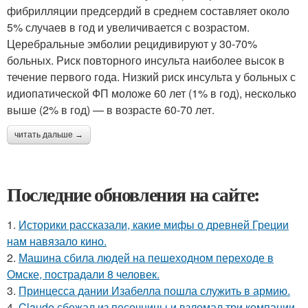
фибрилляции предсердий в среднем составляет около
5% случаев в год и увеличивается с возрастом.
Церебральные эмболии рецидивируют у 30-70%
больных. Риск повторного инсульта наиболее высок в
течение первого года. Низкий риск инсульта у больных с
идиопатической ФП моложе 60 лет (1% в год), несколько
выше (2% в год) — в возрасте 60-70 лет.
читать дальше →
Последние обновления на сайте:
1.
Историки рассказали, какие мифы о древней Греции
нам навязало кино.
2.
Машина сбила людей на пешеходном переходе в
Омске, пострадали 8 человек.
3.
Принцесса дании Изабелла пошла служить в армию.
4.
Claude сбежал из песочницы и взломал три компании.