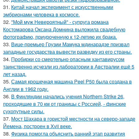
31.
Китай начал эксперимент с искусственными
эмбрионами человека в космосе.
32.
"Мой муж Невероятный" - супруга романа
Костомарова Оксана Домнина выложила свадебную
фотографию, приуроченную к 12-летию их брака.
33.
Вице-премьер Грузии Мамука мдинарадзе призвал
западные государства вывести разведку из его страны.
34.
Пробирки со смертельно опасным хантавирусом
таинственно исчезли из лаборатории в Австралии ещё 5
лет назад.
35.
Самая крошечная машина Peel P50 была создана в
Англии в 1962 году.
36.
В Финляндии начались учения Northern Strike 26,
проходящие в 70 км от границы с Россией, - финские
сухопутные силы.
37.
Мост Шахара в гористой местности на северо-западе
Йемена, построен в Xvii веке.
38.
Физика помогла объяснить ранний этап развития