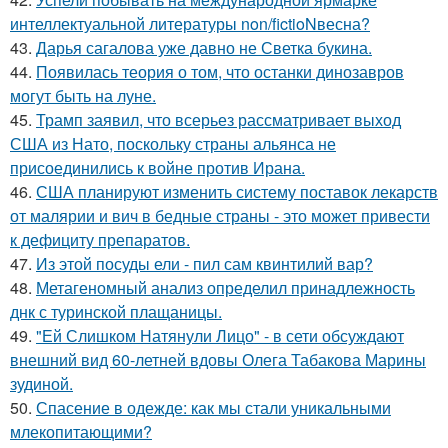
интеллектуальной литературы non/fictioNвесна?
43.
Дарья сагалова уже давно не Светка букина.
44.
Появилась теория о том, что останки динозавров
могут быть на луне.
45.
Трамп заявил, что всерьез рассматривает выход
США из Нато, поскольку страны альянса не
присоединились к войне против Ирана.
46.
США планируют изменить систему поставок лекарств
от малярии и вич в бедные страны - это может привести
к дефициту препаратов.
47.
Из этой посуды ели - пил сам квинтилий вар?
48.
Метагеномный анализ определил принадлежность
днк с туринской плащаницы.
49.
"Ей Слишком Натянули Лицо" - в сети обсуждают
внешний вид 60-летней вдовы Олега Табакова Марины
зудиной.
50.
Спасение в одежде: как мы стали уникальными
млекопитающими?