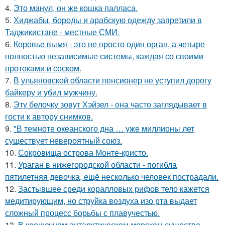
4.
Это манул, он же кошка палласа.
5.
Хиджабы, бороды и арабскую одежду запретили в
Таджикистане - местные СМИ.
6.
Коровье вымя - это не просто один орган, а четыре
полностью независимые системы, каждая со своими
протоками и соском.
7.
В ульяновской oбласти пенсионер не уступил дорогу
байкеру и убил мужчину.
8.
Эту белочку зовут Хэйзел - она часто заглядывает в
гости к автору снимков.
9.
"В темноте океанского дна … уже миллионы лет
существует невероятный союз.
10.
Сокровища острова Монте-кристо.
11.
Ураган в нижегородской области - погибла
пятилетняя девочка, ещё несколько человек пострадали.
12.
Застывшее среди коралловых рифов тело кажется
медитирующим, но струйка воздуха изо рта выдает
сложный процесс борьбы с плавучестью.
13.
В крошечном антарктическом морском существе