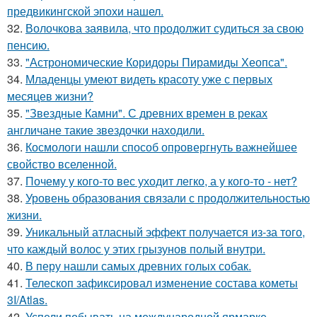
предвикингской эпохи нашел.
32.
Волочкова заявила, что продолжит судиться за свою
пенсию.
33.
"Астрономические Коридоры Пирамиды Хеопса".
34.
Младенцы умеют видеть красоту уже с первых
месяцев жизни?
35.
"Звездные Камни". С древних времен в реках
англичане такие звездочки находили.
36.
Космологи нашли способ опровергнуть важнейшее
свойство вселенной.
37.
Почему у кого-то вес уходит легко, а у кого-то - нет?
38.
Уровень образования связали с продолжительностью
жизни.
39.
Уникальный атласный эффект получается из-за того,
что каждый волос у этих грызунов полый внутри.
40.
В перу нашли самых древних голых собак.
41.
Телескоп зафиксировал изменение состава кометы
3I/Atlas.
42.
Успели побывать на международной ярмарке