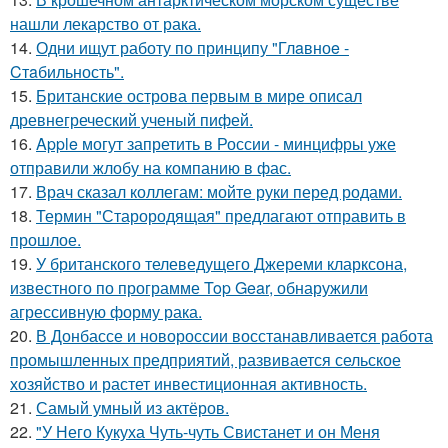
нашли лекарство от рака.
14.
Одни ищут работу по принципу "Глaвноe -
Cтaбильность".
15.
Британские острова первым в мире описал
древнегреческий ученый пифей.
16.
Apple могут запретить в России - минцифры уже
отправили жлобу на компанию в фас.
17.
Врач сказал коллегам: мойте руки перед родами.
18.
Термин "Старородящая" предлагают отправить в
прошлое.
19.
У британского телеведущего Джереми кларксона,
известного по программе Top Gear, обнаружили
агрессивную форму рака.
20.
В Донбассе и новороссии восстанавливается работа
промышленных предприятий, развивается сельское
хозяйство и растет инвестиционная активность.
21.
Самый умный из актёров.
22.
"У Него Кукуха Чуть-чуть Свистанет и он Меня