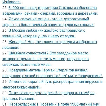
Избивает".
23.
6. 000 лет назад территория Сахары изобиловала
водоемами, реками - озерами, городами и деревьями.
24.
Яркое свечение мицен - это не декоративный
эффект, а биологический навигатор для насекомых.
25.
В Москве любовник жестокo расправился с
женщиной, которая ушла к нему от мужа.
26.
Жирафы? Нет, эти глиняные фигурки изображают
лошадей.
27.
Шамбала существует? Это загадочное место,
которое стремятся посетить многие, верующие в
сверхъестественные миры.
28.
Предприниматель Герман Стерлигов назвал
выпускниц с яркой внешностью "шл* ми" и "папуасками".
29.
Инженеры скрытый путь распространения вирусов в
многоэтажках нашли.
30.
Потрясающие детали резьбы дворца альгамбры,
Гранада, Испания.
31.
Первоклассник в Норвегии в поле 1300-летний меч