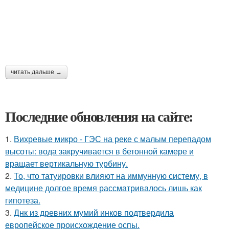
читать дальше →
Последние обновления на сайте:
1.
Вихревые микро - ГЭС на реке с малым перепадом
высоты: вода закручивается в бетонной камере и
вращает вертикальную турбину.
2.
То, что татуировки влияют на иммунную систему, в
медицине долгое время рассматривалось лишь как
гипотеза.
3.
Днк из древних мумий инков подтвердила
европейское происхождение оспы.