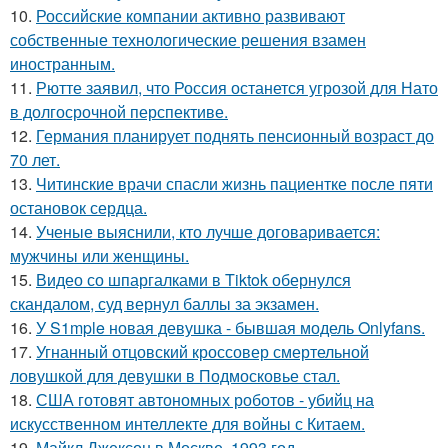
10.
Российские компании активно развивают
собственные технологические решения взамен
иностранным.
11.
Рютте заявил, что Россия останется угрозой для Нато
в долгосрочной перспективе.
12.
Германия планирует поднять пенсионный возраст до
70 лет.
13.
Читинские врачи спасли жизнь пациентке после пяти
остановок сердца.
14.
Ученые выяснили, кто лучше договаривается:
мужчины или женщины.
15.
Видео со шпаргалками в Tiktok обернулся
скандалом, суд вернул баллы за экзамен.
16.
У S1mple новая девушка - бывшая модель Onlyfans.
17.
Угнанный отцовский кроссовер смертельной
ловушкой для девушки в Подмосковье стал.
18.
США готовят автономных роботов - убийц на
искусственном интеллекте для войны с Китаем.
19.
Майкл Джексон в Москве, 1993 год.