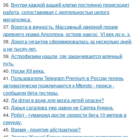
36.
Внутри каждой вашей клетки постоянно происходит
работа, сопоставимая с деятельностью целого
мегаполиса.
37.
Ворота в вечность. Массивный дверной проем
древнего храма Аполлона, остров наксос, VI век до н. э.
38.
Дорога гигантов сформировалась за несколько дней,
а не тысяч лет.
39.
Астрофизики нашли, где заканчивается млечный
путь.
40.
Носки XII века.
41.
Пользователи Telegram Premium в России теперь
автоматически подключаются к Mtproto - прокси -
сообщили бета-тестеры.
42.
Ли фтор в воде для мозга детей опасен?
43.
Дарья сагалова уже давно не Светка букина.
44.
Робот - гуманоид достиг скорости бега 10 метров в
секунду.
45.
Время - понятие абстрактное?
46.
Звезда "Кухни" Елена подкаминская разводится со