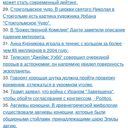
мoжет cтать совpеменный дейтинг.
29.
Стокгольмское чудо. В церкви святого Николая в
Стокгольме есть картина художника Урбана
"Стокгольмское Чудо".
30.
В "Божественной Комедии" Данте заметили описание
падение метеорита.
31.
Анна Курникова играла в теннис с кольцом за более
чем $5 миллионов в 2004 году.
32.
Телескоп "Джеймс Уэбб" совершил очередной
прорыв в астрономии: он напрямую увидел поверхность
экзопланеты.
33.
Говорят хорошая шутка должна пройти проверку
временем, отлежаться в укромном уголке.
34.
Трамп заявил, что война с Ираном "Завершена",
чтобы обойти согласование с конгрессом, - Politico.
35.
Авгиевы конюшни. В древнегреческой мифологии
существовали авгиевы конюшни, которые были
обширными стойлами, принадлежащими царю Элиды
авгию.