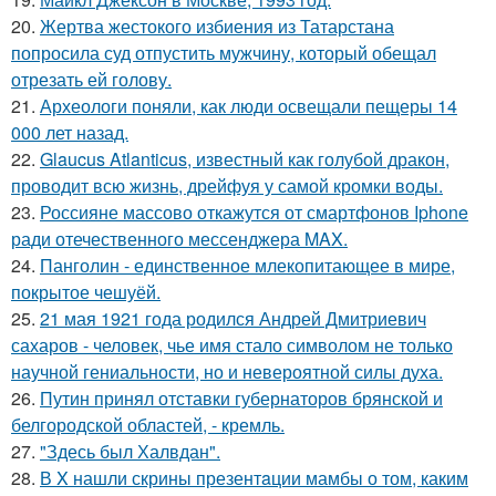
20.
Жертва жестокого избиения из Татарстана
попросила суд отпустить мужчину, который обещал
отрезать ей голову.
21.
Археологи поняли, как люди освещали пещеры 14
000 лет назад.
22.
Glaucus Atlanticus, известный как голубой дракон,
проводит всю жизнь, дрейфуя у самой кромки воды.
23.
Россияне массово откажутся от смартфонов Iphone
ради отечественного мессенджера MAX.
24.
Панголин - единственное млекопитающее в мире,
покрытое чешуёй.
25.
21 мая 1921 года родился Андрей Дмитриевич
сахаров - человек, чье имя стало символом не только
научной гениальности, но и невероятной силы духа.
26.
Путин принял отставки губернаторов брянской и
белгородской областей, - кремль.
27.
"Здесь был Халвдан".
28.
В X нашли скрины презентaции мамбы о том, каким