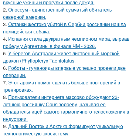
вкусные ужины и прогулки после дождя.
2.
Опоссум - единственный сумчатый обитатель
северной америки.
3.
Останки жестоко убитой в Сербии россиянки нашла
полицейская собака.
4.
Испания стала двукратным чемпионом мира, вырвав
победу у Аргентины в финале ЧМ - 2026.
5.
У берегов Австралии живёт лиственный морской
дракон (Phyllopteryx Taeniolatus.
6.
Роботы - гуманоиды впервые успешно провели две
операции.
7.
Этот аромат помог сделать больше повторений в
тренировках.
8.
Пользователи интернета массово обсуждают 23-
летнюю россиянку Соня золоеву, называя ее
обладательницей самого гармоничного телосложения в
индустрии.
9.
Дальний Восток и Арктика формируют уникальную
технологическую экосистему.