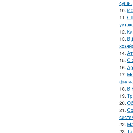
суши.
10.
Ис
11.
СШ
уитак
12.
Ка
13.
В 
хозяй
14.
Ат
15.
С 
16.
Ар
17.
Мя
филиа
18.
В 
19.
Тр
20.
Об
21.
Со
систе
22.
Ма
23.
Та