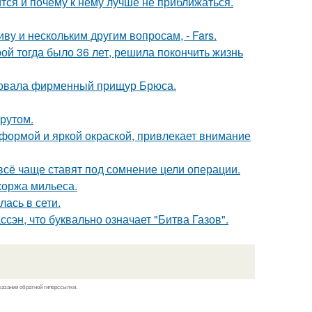
тся и почему к нему лучше не приближаться.
 и нескольким другим вопросам, - Fars.
рой тогда было 36 лет, решила покончить жизнь
едовала фирменный прищур Брюса.
рутом.
 формой и яркой окраской, привлекает внимание
всё чаще ставят под сомнение цели операции.
оржа мильеса.
лась в сети.
ссэн, что буквально означает "Битва Газов".
казании обратной гиперссылки.