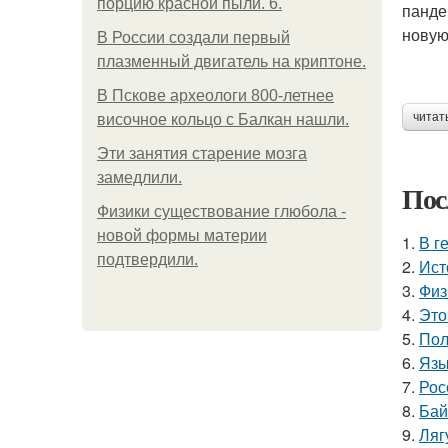
порцию красной пыли. 6.
панде
новую
В России создали первый
плазменный двигатель на криптоне.
В Пскове археологи 800-летнее
читат
височное кольцо с Балкан нашли.
Эти занятия старение мозга
замедлили.
Пос
Физики существование глюбола -
новой формы материи
1.
В г
подтвердили.
2.
Ист
3.
Физ
4.
Это
5.
Пол
6.
Язы
7.
Рос
8.
Бай
9.
Ляг