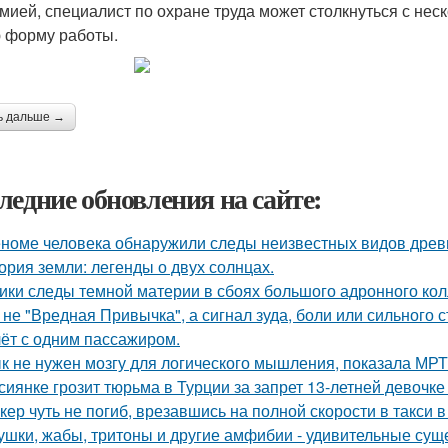
мией, специалист по охране труда может столкнуться с не
 форму работы.
ь дальше →
ледние обновления на сайте:
еноме человека обнаружили следы неизвестных видов древ
ория земли: легенды о двух солнцах.
ики следы темной материи в сбоях большого адронного ко
 не "Вредная Привычка", а сигнал зуда, боли или сильного с
ёт с одним пассажиром.
к не нужен мозгу для логического мышления, показала МРТ
сиянке грозит тюрьма в Турции за запрет 13-летней девочке
кер чуть не погиб, врезавшись на полной скорости в такси в
ушки, жабы, тритоны и другие амфибии - удивительные сущ