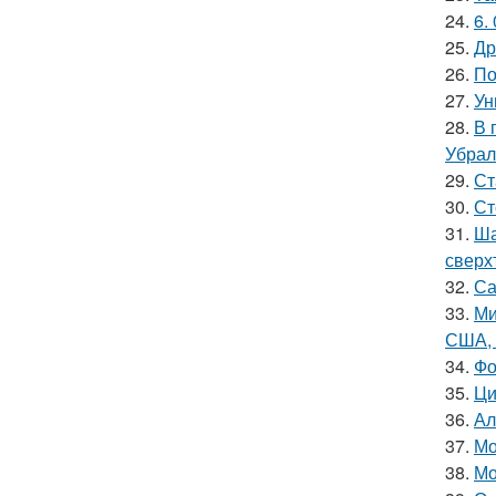
24.
6.
25.
Др
26.
По
27.
Ун
28.
В 
Убрал
29.
Ст
30.
Ст
31.
Ша
сверх
32.
Са
33.
Ми
США, 
34.
Фо
35.
Ци
36.
Ал
37.
Мо
38.
Мо