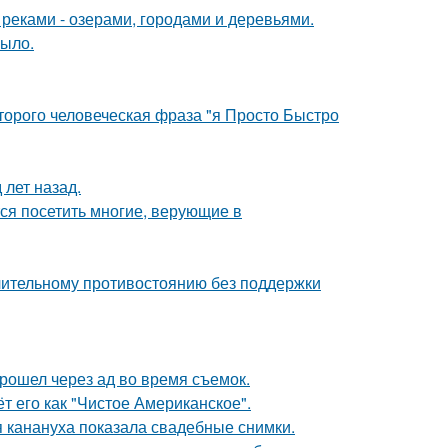
реками - озерами, городами и деревьями.
рыло.
оторого человеческая фраза "я Просто Быстро
лет назад.
ся посетить многие, верующие в
длительному противостоянию без поддержки
рошел через ад во время съемок.
 его как "Чистое Американское".
 канануха показала свадебные снимки.