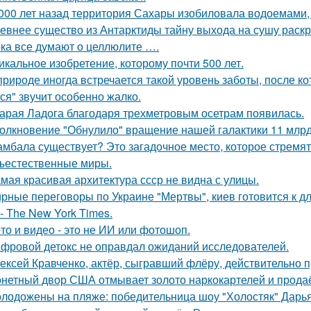
 000 лет назад территория Сахары изобиловала водоемами, 
евнее существо из Антарктиды тайну выхода на сушу раск
ка все думают о целлюлите ….
икальное изобретение, которому почти 500 лет.
природе иногда встречается такой уровень заботы, после к
ся" звучит особенно жалко.
арая Ладога благодаря трехметровым осетрам появилась.
олкновение "Обнулило" вращение нашей галактики 11 млрд 
мбала существует? Это загадочное место, которое стремят
ъестественные миры.
мая красивая архитектура ссср не видна с улицы.
рные переговоры по Украине "Мертвы", киев готовится к 
- The New York Times.
то и видео - это не ИИ или фотошоп.
фровой детокс не оправдал ожиданий исследователей.
ексей Кравченко, актёр, сыгравший флёру, действительно п
нетный двор США отмывает золото наркокартелей и продаёт
лодожены на пляже: победительница шоу "Холостяк" Дарья