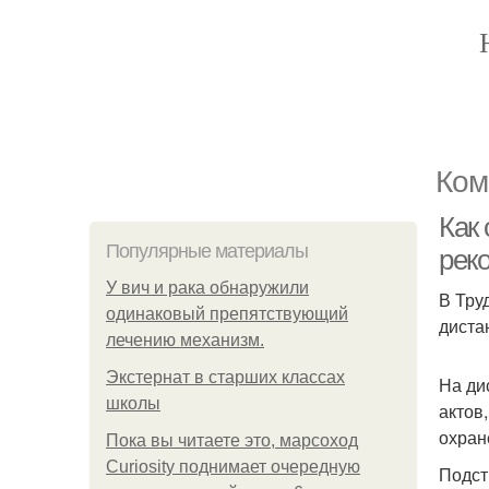
Ком
Как
Популярные материалы
рек
У вич и рака обнаружили
В Тру
одинаковый препятствующий
диста
лечению механизм.
Экстернат в старших классах
На ди
школы
актов
охран
Пока вы читаете это, марсоход
Curiosity поднимает очередную
Подст