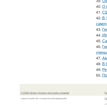
39.
Оз
40.
О 
41.
СШ
42.
В 
самоу
43.
Ге
44.
ИИ
45.
Са
46.
Ги
учены
47.
Ам
48.
В 
49.
Ре
50.
По
© 2026 Наука для всех простыми словами
К
П
Самый лучший сайт c познавательной информацией.
г.