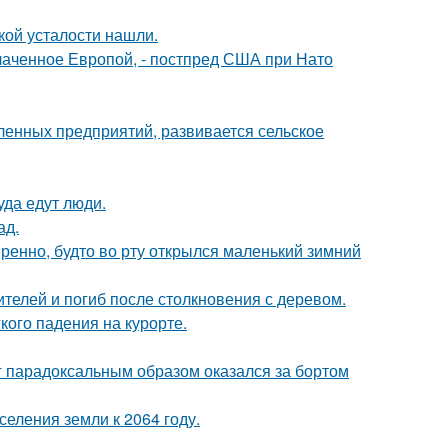
ой усталости нашли.
лаченное Европой, - постпред США при Нато
енных предприятий, развивается сельское
уда едут люди.
ад.
ренно, будто во рту открылся маленький зимний
телей и погиб после столкновения с деревом.
кого падения на курорте.
нг парадоксальным образом оказался за бортом
еления земли к 2064 году.