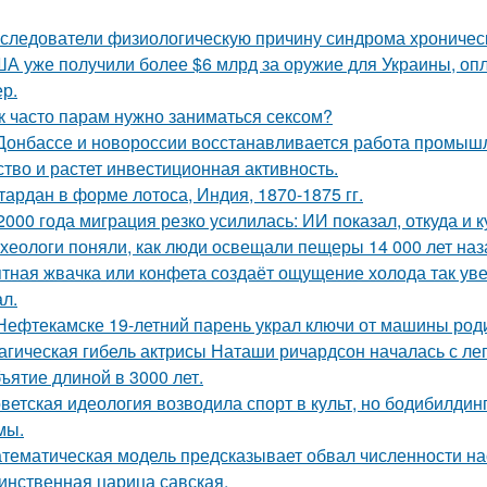
следователи физиологическую причину синдрома хроническ
А уже получили более $6 млрд за оружие для Украины, оп
ер.
к часто парам нужно заниматься сексом?
Донбассе и новороссии восстанавливается работа промышл
ство и растет инвестиционная активность.
тардан в форме лотоса, Индия, 1870-1875 гг.
2000 года миграция резко усилилась: ИИ показал, откуда и к
хеологи поняли, как люди освещали пещеры 14 000 лет наз
тная жвачка или конфета создаёт ощущение холода так уве
л.
Нефтекамске 19-летний парень украл ключи от машины роди
агическая гибель актрисы Наташи ричардсон началась с лег
ъятие длиной в 3000 лет.
ветская идеология возводила спорт в культ, но бодибилди
мы.
тематическая модель предсказывает обвал численности нас
инственная царица савская.