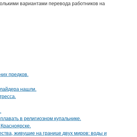
сколькими вариантами перевода работников на
них предков.
ллайдера нашли.
тресса.
.
 плавать в религиозном купальнике.
 Красноярске.
ества, живущие на границе двух миров: воды и