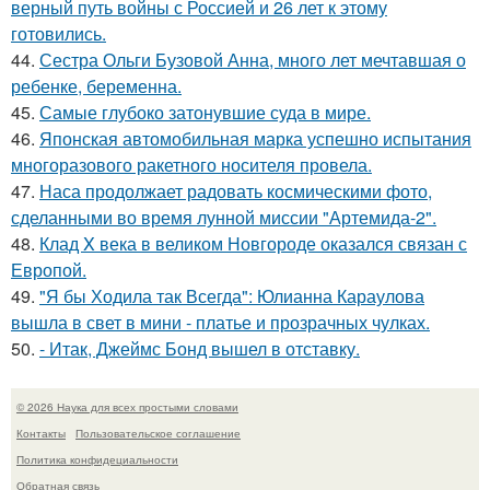
верный путь войны с Россией и 26 лет к этому
готовились.
44.
Сестра Ольги Бузовой Анна, много лет мечтавшая о
ребенке, беременна.
45.
Самые глубоко затонувшие суда в мире.
46.
Японская автомобильная марка успешно испытания
многоразового ракетного носителя провела.
47.
Наса продолжает радовать космическими фото,
сделанными во время лунной миссии "Артемида-2".
48.
Клад X века в великом Новгороде оказался связан с
Европой.
49.
"Я бы Ходила так Всегда": Юлианна Караулова
вышла в свет в мини - платье и прозрачных чулках.
50.
- Итак, Джеймс Бонд вышел в отставку.
© 2026 Наука для всех простыми словами
Контакты
Пользовательское соглашение
Политика конфидециальности
Обратная связь