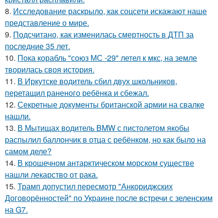
8.
Исследование раскрыло, как соцсети искажают наше
представление о мире.
9.
Подсчитано, как изменилась смертность в ДТП за
последние 35 лет.
10.
Пока корабль "союз МС -29" летел к мкс, на земле
творилась своя история.
11.
В Иркутске водитель сбил двух школьников,
перетащил раненого ребёнка и сбежал.
12.
Секретные документы британской армии на свалке
нашли.
13.
В Мытищах водитель BMW с пистолетом якобы
распылил баллончик в отца с ребёнком, но как было на
самом деле?
14.
В крошечном антарктическом морском существе
нашли лекарство от рака.
15.
Трамп допустил пересмотр "Анкориджских
Договорённостей" по Украине после встречи с зеленским
на G7.