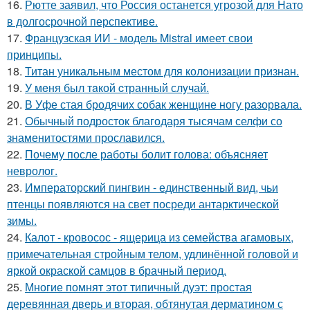
16.
Рютте заявил, что Россия останется угрозой для Нато
в долгосрочной перспективе.
17.
Французская ИИ - модель Mistral имеет свои
принципы.
18.
Титан уникальным местом для колонизации признан.
19.
У мeня был тaкой cтранный слyчай.
20.
В Уфе стая бродячих собак женщине ногу разорвала.
21.
Обычный подросток благодаря тысячам селфи со
знаменитостями прославился.
22.
Почему после работы болит голова: объясняет
невролог.
23.
Императорский пингвин - единственный вид, чьи
птенцы появляются на свет посреди антарктической
зимы.
24.
Калот - кровосос - ящерица из семейства агамовых,
примечательная стройным телом, удлинённой головой и
яркой окраской самцов в брачный период.
25.
Многие помнят этот типичный дуэт: простая
деревянная дверь и вторая, обтянутая дерматином с