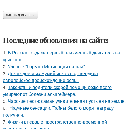
читать дальше →
Последние обновления на сайте:
1.
В России создали первый плазменный двигатель на
криптоне.
2.
Ученые "Гормон Мотивации нашли".
3.
Днк из древних мумий инков подтвердила
европейское происхождение оспы.
4.
Таксисты и водители скорой помощи реже всего
умирают от болезни альцгеймера.
5.
Чарские пески: самая удивительная пустыня на земле.
6.
"Научные сенсации. Тайны белого моря" награду
получили.
7.
Физики впервые пространственно-временной
кристалл расплавили.