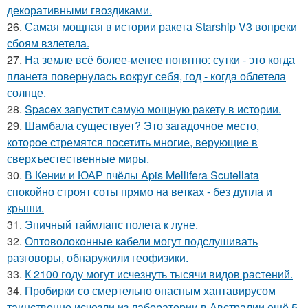
декоративными гвоздиками.
26.
Самая мощная в истории ракета Starship V3 вопреки
сбоям взлетела.
27.
На земле всё более-менее понятно: сутки - это когда
планета повернулась вокруг себя, год - когда облетела
солнце.
28.
Spacex запустит самую мощную ракету в истории.
29.
Шамбала существует? Это загадочное место,
которое стремятся посетить многие, верующие в
сверхъестественные миры.
30.
В Кении и ЮАР пчёлы Apis Mellifera Scutellata
спокойно строят соты прямо на ветках - без дупла и
крыши.
31.
Эпичный таймлапс полета к луне.
32.
Оптоволоконные кабели могут подслушивать
разговоры, обнаружили геофизики.
33.
К 2100 году могут исчезнуть тысячи видов растений.
34.
Пробирки со смертельно опасным хантавирусом
таинственно исчезли из лаборатории в Австралии ещё 5