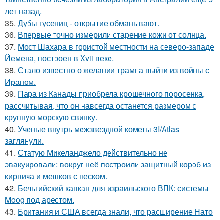
лет назад.
35.
Дубы гусениц - открытие обманывают.
36.
Впервые точно измерили старение кожи от солнца.
37.
Мост Шахара в гористой местности на северо-западе
Йемена, построен в Xvii веке.
38.
Стало известно о желании трампа выйти из войны с
Ираном.
39.
Пара из Канады приобрела крошечного поросенка,
рассчитывая, что он навсегда останется размером с
крупную морскую свинку.
40.
Ученые внутрь межзвездной кометы 3I/Atlas
заглянули.
41.
Статую Микеланджело действительно не
эвакуировали: вокруг неё построили защитный короб из
кирпича и мешков с песком.
42.
Бельгийский капкан для израильского ВПК: системы
Moog под арестом.
43.
Британия и США всегда знали, что расширение Нато